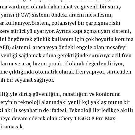
ına yardımcı olarak daha rahat ve güvenli bir sürüş
yarısı (FCW) sistemi öndeki aracın mesafesini,
 kullanıyor. Sistem, potansiyel bir çarpışma riski
zere sürücüyü uyarıyor. Ayrıca kapı açma uyarı sistemi,
rini öngörerek günlük kullanım için çok boyutlu koruma
AEB) sistemi, araca veya öndeki engele olan mesafeyi
üvenliği sağlamak adına gerektiğinde sürücüye acil fren
arını ve araç hızını proaktif olarak değerlendiriyor,
nüne çıktığında otomatik olarak fren yapıyor, sürücüden
li bir seyahat sağlıyor.
iğiyle sürüş güvenliğini, rahatlığını ve konforunu
ery’nin teknoloji alanındaki yenilikçi yaklaşımının bir
 akıllı seyahatin de ifadesi. Teknoloji ilerledikçe akıllı
tmeye devam edecek olan Chery TIGGO 8 Pro Max,
i sunacak.