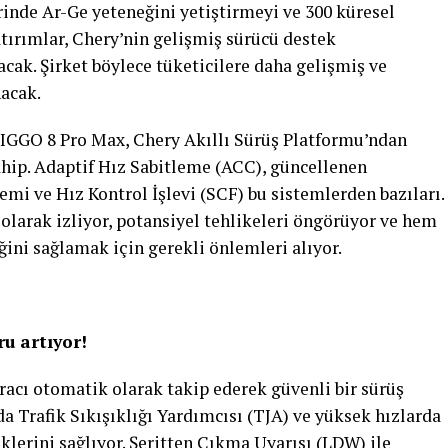
inde Ar-Ge yeteneğini yetiştirmeyi ve 300 küresel
tırımlar, Chery’nin gelişmiş sürücü destek
cak. Şirket böylece tüketicilere daha gelişmiş ve
nacak.
TIGGO 8 Pro Max, Chery Akıllı Sürüş Platformu’ndan
ahip. Adaptif Hız Sabitleme (ACC), güncellenen
mi ve Hız Kontrol İşlevi (SCF) bu sistemlerden bazıları.
olarak izliyor, potansiyel tehlikeleri öngörüyor ve hem
ini sağlamak için gerekli önlemleri alıyor.
u artıyor!
acı otomatik olarak takip ederek güvenli bir sürüş
a Trafik Sıkışıklığı Yardımcısı (TJA) ve yüksek hızlarda
klerini sağlıyor. Şeritten Çıkma Uyarısı (LDW) ile