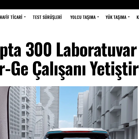
HAFIF TICARI
TEST SÜRÜŞLERI
YOLCU TAŞIMA
YÜK TAŞIMA
K
pta 300 Laboratuvar
-Ge Çalışanı Yetişti