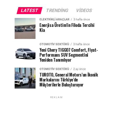
LATEST
TRENDING
VIDEOS
ELEKTRIKLI ARAÇLAR
3 hafta önce
Enerjisa Üretim’in Filoda Tercihi
Kia
OTOMOTIV SEKTÖRÜ
3 hafta önce
Yeni Chery TIGGO7 Comfort, Fiyat-
Performans SUV Segmentini
Yeniden Tanımlıyor
OTOMOTIV SEKTÖRÜ
2 ay önce
TUROTO, General Motors’un İkonik
Markalarını Türkiye’de
Müşterilerle Buluşturuyor
REKLAM