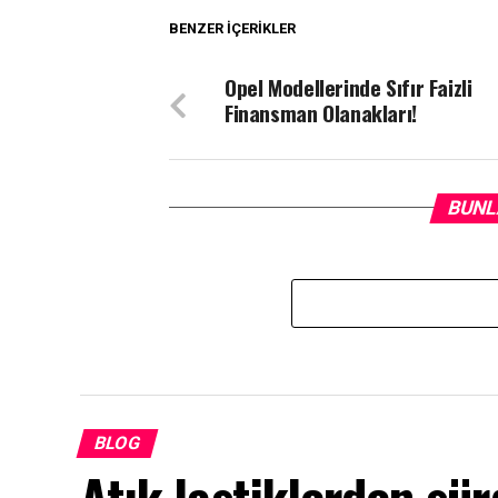
BENZER İÇERIKLER
Opel Modellerinde Sıfır Faizli
Finansman Olanakları!
BUNL
BLOG
Atık lastiklerden sür