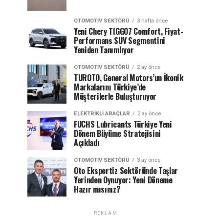
OTOMOTIV SEKTÖRÜ
3 hafta önce
Yeni Chery TIGGO7 Comfort, Fiyat-
Performans SUV Segmentini
Yeniden Tanımlıyor
OTOMOTIV SEKTÖRÜ
2 ay önce
TUROTO, General Motors’un İkonik
Markalarını Türkiye’de
Müşterilerle Buluşturuyor
ELEKTRIKLI ARAÇLAR
2 ay önce
FUCHS Lubricants Türkiye Yeni
Dönem Büyüme Stratejisini
Açıkladı
OTOMOTIV SEKTÖRÜ
3 ay önce
Oto Ekspertiz Sektöründe Taşlar
Yerinden Oynuyor: Yeni Döneme
Hazır mısınız?
REKLAM