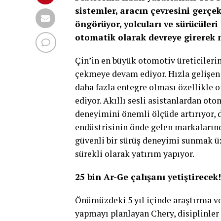
sistemler, aracın çevresini gerçek
öngörüyor, yolcuları ve sürücüler
otomatik olarak devreye girerek 
Çin’in en büyük otomotiv üreticileri
çekmeye devam ediyor. Hızla gelişen 
daha fazla entegre olması özellikle 
ediyor. Akıllı sesli asistanlardan oto
deneyimini önemli ölçüde artırıyor, 
endüstrisinin önde gelen markalarında
güvenli bir sürüş deneyimi sunmak üz
sürekli olarak yatırım yapıyor.
25 bin Ar-Ge çalışanı yetiştirecek!
Önümüzdeki 5 yıl içinde araştırma ve
yapmayı planlayan Chery, disiplinler a