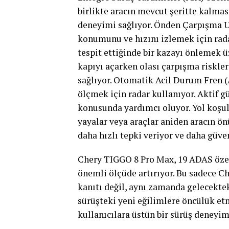
birlikte aracın mevcut şeritte kalmas
deneyimi sağlıyor. Önden Çarpışma U
konumunu ve hızını izlemek için radar
tespit ettiğinde bir kazayı önlemek ü
kapıyı açarken olası çarpışma riskle
sağlıyor. Otomatik Acil Durum Fren (
ölçmek için radar kullanıyor. Aktif g
konusunda yardımcı oluyor. Yol koşull
yayalar veya araçlar aniden aracın ö
daha hızlı tepki veriyor ve daha güven
Chery TIGGO 8 Pro Max, 19 ADAS özell
önemli ölçüde artırıyor. Bu sadece Ch
kanıtı değil, aynı zamanda gelecekteki
sürüşteki yeni eğilimlere öncülük e
kullanıcılara üstün bir sürüş deneyim