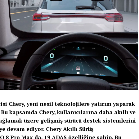
si Chery, yeni nesil teknolojilere yatırım yaparak
 Bu kapsamda Chery, kullanıcılarına daha akıllı ve
ağlamak üzere gelişmiş sürücü destek sistemlerini
e devam ediyor. Chery Akıllı Sürüş
 8 Pro Max da, 19 ADAS özelliğine sahip. Bu