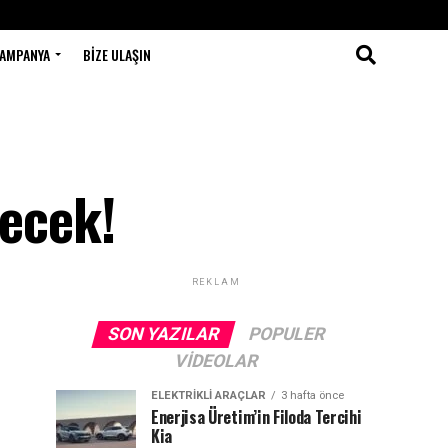
AMPANYA
BIZE ULAŞIN
recek!
REKLAM
SON YAZILAR
POPULER
VIDEOLAR
ELEKTRIKLI ARAÇLAR
3 hafta önce
Enerjisa Üretim’in Filoda Tercihi
Kia