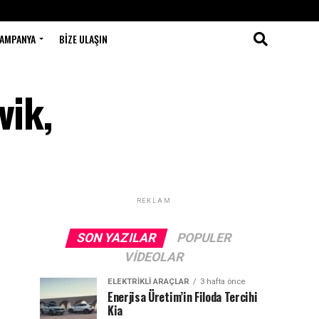
AMPANYA
BIZE ULAŞIN
vik,
REKLAM
SON YAZILAR
POPULER
VIDEOLAR
ELEKTRIKLI ARAÇLAR
3 hafta önce
Enerjisa Üretim’in Filoda Tercihi
Kia