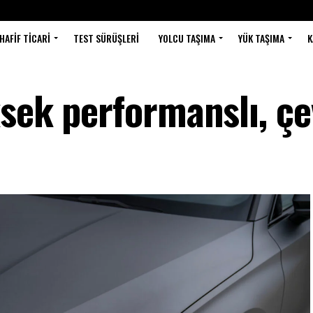
HAFIF TICARI
TEST SÜRÜŞLERI
YOLCU TAŞIMA
YÜK TAŞIMA
K
sek performanslı, çe