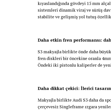
kıyaslandığında gövdeyi 15 mm alçalt
sistemleri dinamik viraj ve sürüş dav
stabilite ve gelişmiş yol tutuş özellik
Daha etkin fren performansı: dah
S3 makyajla birlikte önde daha büyük h
fren diskleri bir öncekine oranla 4m
Öndeki iki pistonlu kaliperler de yeni
Daha dikkat çekici: İlerici tasarı
Makyajla birlikte Audi S3 daha da spo
çerçevesiz Singleframe ızgara yenilen