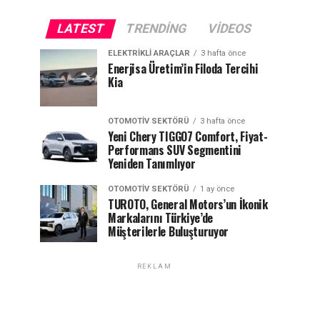
LATEST
TRENDING
VIDEOS
ELEKTRIKLI ARAÇLAR
3 hafta önce
Enerjisa Üretim’in Filoda Tercihi
Kia
OTOMOTIV SEKTÖRÜ
3 hafta önce
Yeni Chery TIGGO7 Comfort, Fiyat-
Performans SUV Segmentini
Yeniden Tanımlıyor
OTOMOTIV SEKTÖRÜ
1 ay önce
TUROTO, General Motors’un İkonik
Markalarını Türkiye’de
Müşterilerle Buluşturuyor
REKLAM