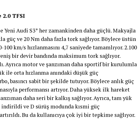
 2.0 TFSI
le Yeni Audi S3* her zamankinden daha güçlü. Makyajla
zla güç ve 20 Nm daha fazla tork sağlıyor. Böylece üstün
 0-100 km/s hızlanmasını 4,7 saniyede tamamlıyor. 2.100
 geniş bir devir bandında maksimum tork sağlıyor.
lı. Ayrıca motor ve şanzıman daha sportif bir kurulumla
şük ile orta hızlanma anındaki düşük güç
, basıncı sabit bir şekilde tutuyor. Böylece anlık güç
asıyla performansı artıyor. Daha yüksek ilk hareket
şanzıman daha seri bir kalkış sağlıyor. Ayrıca, tam yük
a indirildi ve D sürüş modunda kısmi güç
tırıldı. Bu da kullanıcıya çok iyi bir tepkime sağlıyor.