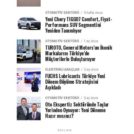
OTOMOTIV SEKTÖRÜ
3 hafta önce
Yeni Chery TIGGO7 Comfort, Fiyat-
Performans SUV Segmentini
Yeniden Tanımlıyor
OTOMOTIV SEKTÖRÜ
1 ay önce
TUROTO, General Motors’un İkonik
Markalarını Türkiye’de
Müşterilerle Buluşturuyor
ELEKTRIKLI ARAÇLAR
2 ay önce
FUCHS Lubricants Türkiye Yeni
Dönem Büyüme Stratejisini
Açıkladı
OTOMOTIV SEKTÖRÜ
3 ay önce
Oto Ekspertiz Sektöründe Taşlar
Yerinden Oynuyor: Yeni Döneme
Hazır mısınız?
REKLAM