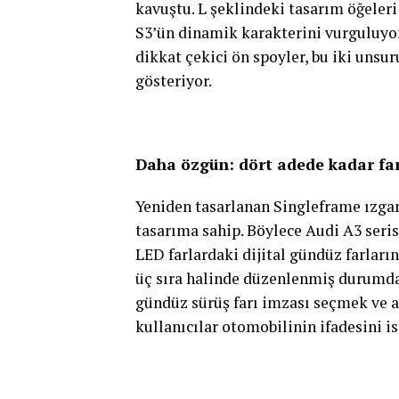
kavuştu. L şeklindeki tasarım öğeleri 
S3’ün dinamik karakterini vurguluyor
dikkat çekici ön spoyler, bu iki unsur
gösteriyor.
Daha özgün: dört adede kadar far
Yeniden tasarlanan Singleframe ızgar
tasarıma sahip. Böylece Audi A3 seris
LED farlardaki dijital gündüz farları
üç sıra halinde düzenlenmiş durumda.
gündüz sürüş farı imzası seçmek ve
kullanıcılar otomobilinin ifadesini i