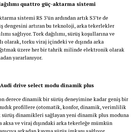
dağılımı quattro güç-aktarma sistemi
ktarma sistemi RS 3’ün ardından artık S3’te de
 dengesini artıran bu teknoloji, arka tekerlekler
ımı sağlıyor. Tork dağılımı, sürüş koşullarına ve
ı olarak, torku viraj içindeki ve dışında arka
ağıtmak üzere her bir tahrik milinde elektronik olarak
adan yararlanıyor.
 Audi drive select modu dinamik plus
son derece dinamik bir sürüş deneyimine kadar geniş bir
nıdık profillere (otomatik, konfor, dinamik, verimlilik
sek sürüş dinamikleri sağlayan yeni dinamik plus moduna
a aksa ve viraj dışındaki arka tekerleğe mümkün
anıcıya arkadan kayma sürüş imkanı sağlıyor.