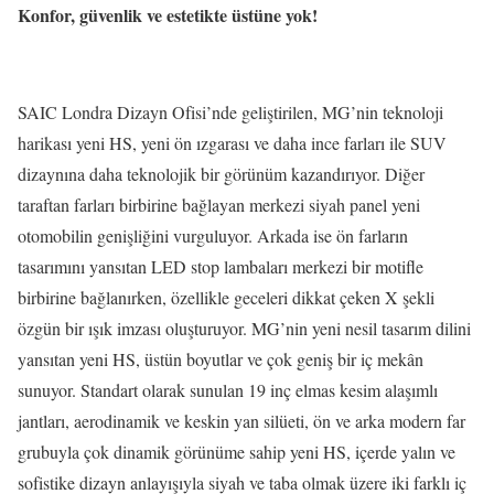
Konfor, güvenlik ve estetikte üstüne yok!
SAIC Londra Dizayn Ofisi’nde geliştirilen, MG’nin teknoloji
harikası yeni HS, yeni ön ızgarası ve daha ince farları ile SUV
dizaynına daha teknolojik bir görünüm kazandırıyor. Diğer
taraftan farları birbirine bağlayan merkezi siyah panel yeni
otomobilin genişliğini vurguluyor. Arkada ise ön farların
tasarımını yansıtan LED stop lambaları merkezi bir motifle
birbirine bağlanırken, özellikle geceleri dikkat çeken X şekli
özgün bir ışık imzası oluşturuyor. MG’nin yeni nesil tasarım dilini
yansıtan yeni HS, üstün boyutlar ve çok geniş bir iç mekân
sunuyor. Standart olarak sunulan 19 inç elmas kesim alaşımlı
jantları, aerodinamik ve keskin yan silüeti, ön ve arka modern far
grubuyla çok dinamik görünüme sahip yeni HS, içerde yalın ve
sofistike dizayn anlayışıyla siyah ve taba olmak üzere iki farklı iç