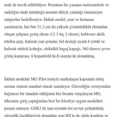
renk ile tercih edilebiliyor. Premium his yaratan malzemelerle ve
sadeliğin önde tutulduğu tasarım diliyle yalınlığı önemseyen
müşteriler hedefleniyor. İddialı model, yeni ve hızlanan
yazılımıyla, her biri 31.2 cm iki yüksek çözünürlüklü ekrandan
oluşan yekpare geniş ekran (12.3 inç 2 ekran), kablosuz akıllı
telefon şarjı, hafızalı yan aynalar, bel desteği ayarlı 6 yönlü ve
hafızalı sürücü koltuğu, elektrikli bagaj kapağı, 360 derece çevre
görüş kamerası, 8 hoparlörlü hi-fi sistemi ile donatılmış.
İddialı modelde MG Pilot ismiyle markalaşan kapsamlı sürüş
asistan sistemi standart olarak sunuluyor. Güvenliğin versiyondan
bağımsız bir standart olduğunu her fırsatta vurgulayan MG,
ülkemize giriş yaptığından beri bu felsefeye uygun modelleri
pazara sunuyor. GSR2 ile tam uyumlu üst seviye geliştirilmiş
güvenlik özellikleriyle donatılan yeni HS’te de sürüş konforu ve