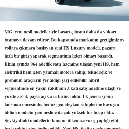
MG, yeni nesil modelleriyle başarı çıtasını daha da yukarı
taşımaya devam ediyor. Bu kapsamda markanın geçtiğimiz ay
yollara çıkmaya başlayan yeni HS Luxury modeli, pazara
hızlı bir giriş yaparak segmentinin lideri olmayı başardı.
Ekim ayında 964 adetlik satış hacmine ulaşan yeni HS, hem
elektrikli hem içten yanmalı motora sahip, teknolojik ve
premium araçların yer aldığı şarj edilebilir hibrit
segmentinde en yakın rakibinin 3 katı satış adedine ulaştı ve
yüzde 55’lik payla açık ara birinci oldu. İlk jenerasyonu
lansman öncesinde, henüz gemideyken sahiplerine kavuşan
iddialı modelin yeni nesline de çok yüksek bir talep oldu.
Sevkiyattaki modellerin tamamı ülkemize varış yaptığı gibi
hızla sahiplerine teslim edildi. Yeni HS, üstün performansıyla,