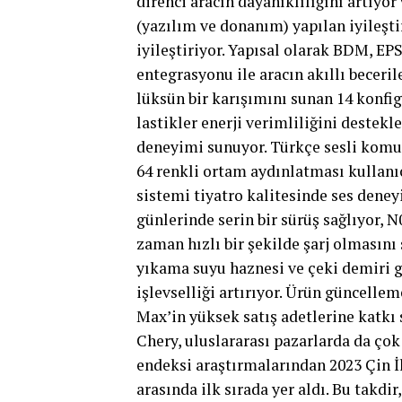
direnci aracın dayanıklılığını artıyor
(yazılım ve donanım) yapılan iyileşti
iyileştiriyor. Yapısal olarak BDM, EP
entegrasyonu ile aracın akıllı beceri
lüksün bir karışımını sunan 14 konfig
lastikler enerji verimliliğini destekle
deneyimi sunuyor. Türkçe sesli komut 
64 renkli ortam aydınlatması kullanıc
sistemi tiyatro kalitesinde ses dene
günlerinde serin bir sürüş sağlıyor, 
zaman hızlı bir şekilde şarj olmasını
yıkama suyu haznesi ve çeki demiri g
işlevselliği artırıyor. Ürün güncelle
Max’in yüksek satış adetlerine katkı
Chery, uluslararası pazarlarda da çok 
endeksi araştırmalarından 2023 Çin İ
arasında ilk sırada yer aldı. Bu takdi