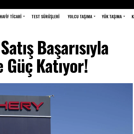
HAFIF TICARI
TEST SÜRÜŞLERI
YOLCU TAŞIMA
YÜK TAŞIMA
K
Satış Başarısıyla
 Güç Katıyor!