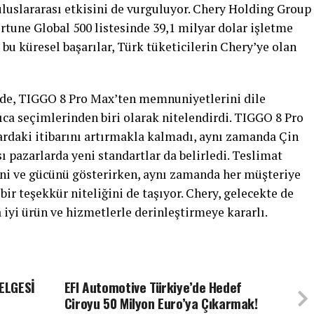
uluslararası etkisini de vurguluyor. Chery Holding Group
ortune Global 500 listesinde 39,1 milyar dolar işletme
m bu küresel başarılar, Türk tüketicilerin Chery’ye olan
inde, TIGGO 8 Pro Max’ten memnuniyetlerini dile
ıca seçimlerinden biri olarak nitelendirdi. TIGGO 8 Pro
ardaki itibarını artırmakla kalmadı, aynı zamanda Çin
 pazarlarda yeni standartlar da belirledi. Teslimat
ini ve gücünü gösterirken, aynı zamanda her müşteriye
bir teşekkür niteliğini de taşıyor. Chery, gelecekte de
 iyi ürün ve hizmetlerle derinleştirmeye kararlı.
ELGESİ
EFI Automotive Türkiye’de Hedef
Ciroyu 50 Milyon Euro’ya Çıkarmak!