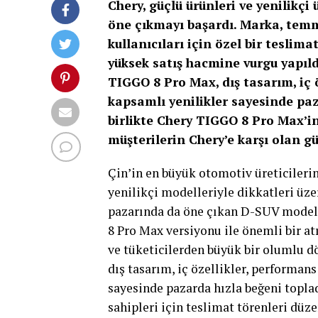
Chery, güçlü ürünleri ve yenilikçi
öne çıkmayı başardı. Marka, tem
kullanıcıları için özel bir tesli
yüksek satış hacmine vurgu yapı
TIGGO 8 Pro Max, dış tasarım, iç 
kapsamlı yenilikler sayesinde paz
birlikte Chery TIGGO 8 Pro Max’in
müşterilerin Chery’e karşı olan gü
Çin’in en büyük otomotiv üreticileri
yenilikçi modelleriyle dikkatleri ü
pazarında da öne çıkan D-SUV modeli
8 Pro Max versiyonu ile önemli bir a
ve tüketicilerden büyük bir olumlu d
dış tasarım, iç özellikler, performan
sayesinde pazarda hızla beğeni toplad
sahipleri için teslimat törenleri düz