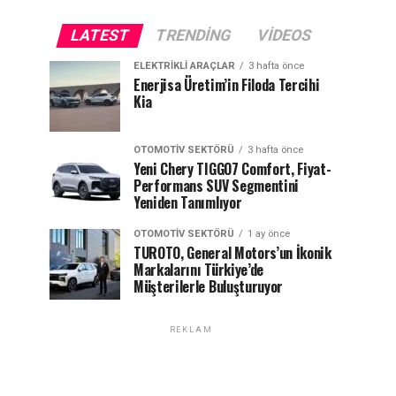
LATEST
TRENDING
VIDEOS
ELEKTRIKLI ARAÇLAR
3 hafta önce
Enerjisa Üretim’in Filoda Tercihi
Kia
OTOMOTIV SEKTÖRÜ
3 hafta önce
Yeni Chery TIGGO7 Comfort, Fiyat-
Performans SUV Segmentini
Yeniden Tanımlıyor
OTOMOTIV SEKTÖRÜ
1 ay önce
TUROTO, General Motors’un İkonik
Markalarını Türkiye’de
Müşterilerle Buluşturuyor
REKLAM