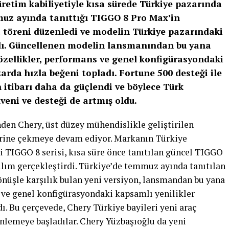
 üretim kabiliyetiyle kısa sürede Türkiye pazarında
muz ayında tanıttığı TIGGO 8 Pro Max’in
mat töreni düzenledi ve modelin Türkiye pazarındaki
ldı. Güncellenen modelin lansmanından bu yana
özellikler, performans ve genel konfigürasyondaki
arda hızla beğeni topladı. Fortune 500 desteği ile
 itibarı daha da güçlendi ve böylece Türk
veni ve desteği de artmış oldu.
nden Chery, üst düzey mühendislikle geliştirilen
zerine çekmeye devam ediyor. Markanın Türkiye
 TIGGO 8 serisi, kısa süre önce tanıtılan güncel TIGGO
tılım gerçekleştirdi. Türkiye’de temmuz ayında tanıtılan
önüşle karşılık bulan yeni versiyon, lansmandan bu yana
s ve genel konfigürasyondaki kapsamlı yenilikler
ı. Bu çerçevede, Chery Türkiye bayileri yeni araç
enlemeye başladılar. Chery Yüzbaşıoğlu da yeni