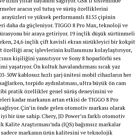
 ve uzun yıllar dayanım sağlıyor. GSR II sisteminde
rmeler aracın yol tutuş ve sürüş özelliklerini
S arayüzleri ve yüksek performanslı 8155 çipinin
leri daha da güçleniyor. TIGGO 8 Pro Max, teknoloji ve
ürasyonu bir araya getiriyor. 19 inçlik düşük sürtünmeli
rken, 24,6 inçlik çift kavisli ekran sürükleyici bir kokpit
özelliği araç işlevlerinin kullanımını kolaylaştırıyor,
ının kişiliğini yansıtıyor ve Sony 8 hoparlörlü ses
yimi yaşatıyor. Ön koltuk havalandırması sıcak yaz
N03-50W kablosuz hızlı şarj ünitesi mobil cihazların her
 sağlarken, torpido aydınlatması, ultra büyük ön cam
ibi pratik özellikler genel sürüş deneyimini ve
meleri kadar markanın artan etkisi de TIGGO 8 Pro
 sağlıyor. Çin’in önde gelen otomotiv markası olarak
iyi bir üne sahip. Chery, JD Power’ın farklı otomotiv
lk Kalite Araştırması’nda (IQS) bağımsız markalar
r, sadece markanın ürün kalitesini ve teknolojik