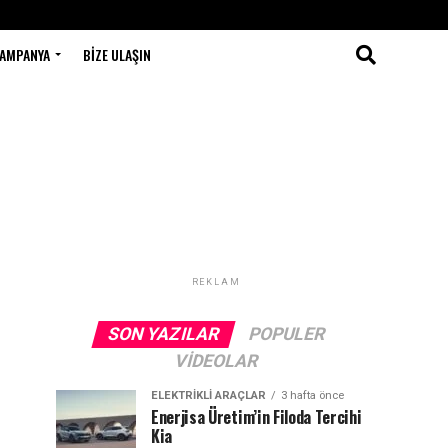
AMPANYA
BIZE ULAŞIN
REKLAM
SON YAZILAR
POPULER
VIDEOLAR
ELEKTRIKLI ARAÇLAR
3 hafta önce
Enerjisa Üretim’in Filoda Tercihi
Kia