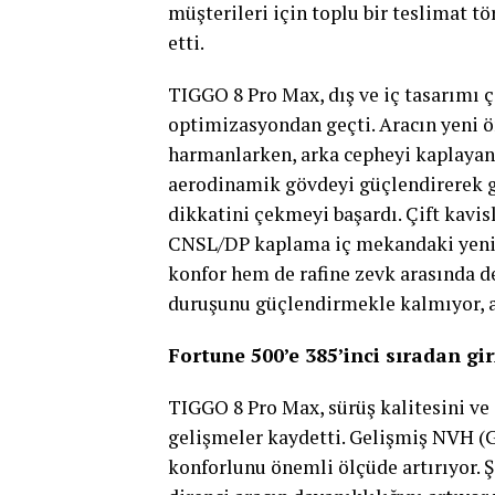
müşterileri için toplu bir teslimat t
etti.
TIGGO 8 Pro Max, dış ve iç tasarımı ç
optimizasyondan geçti. Aracın yeni 
harmanlarken, arka cepheyi kaplayan 
aerodinamik gövdeyi güçlendirerek güç
dikkatini çekmeyi başardı. Çift kavisl
CNSL/DP kaplama iç mekandaki yenili
konfor hem de rafine zevk arasında d
duruşunu güçlendirmekle kalmıyor, a
Fortune 500’e 385’inci sıradan gir
TIGGO 8 Pro Max, sürüş kalitesini ve 
gelişmeler kaydetti. Gelişmiş NVH (G
konforlunu önemli ölçüde artırıyor. 