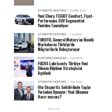
OTOMOTIV SEKTÖRÜ
3 hafta önce
Yeni Chery TIGGO7 Comfort, Fiyat-
Performans SUV Segmentini
Yeniden Tanımlıyor
OTOMOTIV SEKTÖRÜ
1 ay önce
TUROTO, General Motors’un İkonik
Markalarını Türkiye’de
Müşterilerle Buluşturuyor
ELEKTRIKLI ARAÇLAR
2 ay önce
FUCHS Lubricants Türkiye Yeni
Dönem Büyüme Stratejisini
Açıkladı
OTOMOTIV SEKTÖRÜ
3 ay önce
Oto Ekspertiz Sektöründe Taşlar
Yerinden Oynuyor: Yeni Döneme
Hazır mısınız?
REKLAM