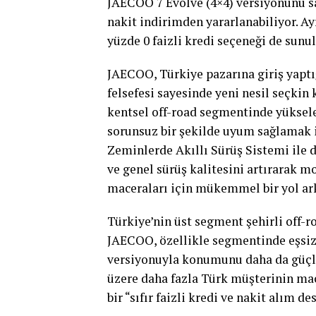
JAECOO 7 Evolve (4×4) versiyonunu sat
nakit indirimden yararlanabiliyor. Ayr
yüzde 0 faizli kredi seçeneği de sunu
JAECOO, Türkiye pazarına giriş yapt
felsefesi sayesinde yeni nesil seçkin 
kentsel off-road segmentinde yüksele
sorunsuz bir şekilde uyum sağlamak 
Zeminlerde Akıllı Sürüş Sistemi ile d
ve genel sürüş kalitesini artırarak m
maceraları için mükemmel bir yol ark
Türkiye’nin üst segment şehirli off-
JAECOO, özellikle segmentinde eşsiz
versiyonuyla konumunu daha da güçlen
üzere daha fazla Türk müşterinin ma
bir “sıfır faizli kredi ve nakit alım de