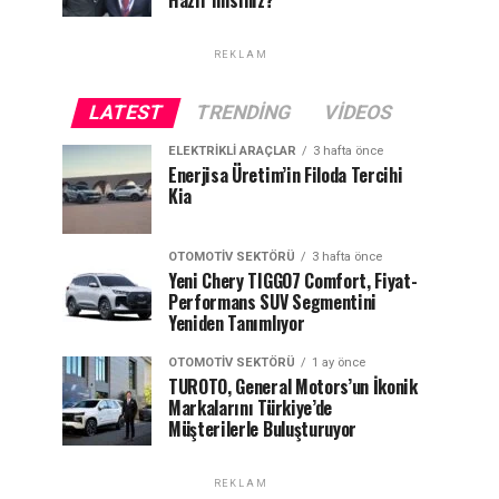
Hazır mısınız?
REKLAM
LATEST
TRENDING
VIDEOS
ELEKTRIKLI ARAÇLAR
3 hafta önce
Enerjisa Üretim’in Filoda Tercihi
Kia
OTOMOTIV SEKTÖRÜ
3 hafta önce
Yeni Chery TIGGO7 Comfort, Fiyat-
Performans SUV Segmentini
Yeniden Tanımlıyor
OTOMOTIV SEKTÖRÜ
1 ay önce
TUROTO, General Motors’un İkonik
Markalarını Türkiye’de
Müşterilerle Buluşturuyor
REKLAM