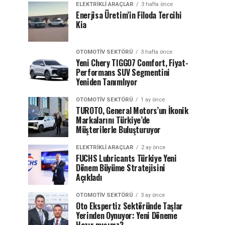
ELEKTRIKLI ARAÇLAR
3 hafta önce
Enerjisa Üretim’in Filoda Tercihi
Kia
OTOMOTIV SEKTÖRÜ
3 hafta önce
Yeni Chery TIGGO7 Comfort, Fiyat-
Performans SUV Segmentini
Yeniden Tanımlıyor
OTOMOTIV SEKTÖRÜ
1 ay önce
TUROTO, General Motors’un İkonik
Markalarını Türkiye’de
Müşterilerle Buluşturuyor
ELEKTRIKLI ARAÇLAR
2 ay önce
FUCHS Lubricants Türkiye Yeni
Dönem Büyüme Stratejisini
Açıkladı
OTOMOTIV SEKTÖRÜ
3 ay önce
Oto Ekspertiz Sektöründe Taşlar
Yerinden Oynuyor: Yeni Döneme