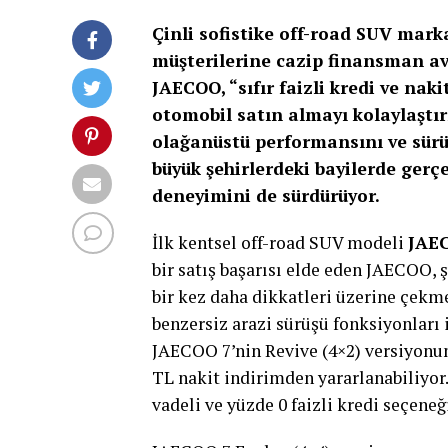
Çinli sofistike off-road SUV mar
müşterilerine cazip finansman a
JAECOO, “sıfır faizli kredi ve nakit
otomobil satın almayı kolaylaştır
olağanüstü performansını ve sürü
büyük şehirlerdeki bayilerde gerçe
deneyimini de sürdürüyor.
İlk kentsel off-road SUV modeli
JAE
bir satış başarısı elde eden JAECOO, 
bir kez daha dikkatleri üzerine çekm
benzersiz arazi sürüşü fonksiyonları 
JAECOO 7’nin Revive (4×2) versiyonunu
TL nakit indirimden yararlanabiliyor.
vadeli ve yüzde 0 faizli kredi seçeneğ