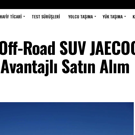
HAFIF TICARI
TEST SÜRÜŞLERI
YOLCU TAŞIMA
YÜK TAŞIMA
K
Off-Road SUV JAECOO
Avantajlı Satın Alım