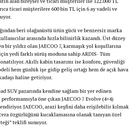
ın alan bireysel ve ticari müşteriler ise 122.000 TL
ıca ticari müşterilere 600 bin TL için 6 ay vadeli ve
luyor.
ığından beri olağanüstü ürün gücü ve benzersiz marka
kullanıcılar arasında hızla bilinirlik kazandı. Üst düzey
n bir yıldız olan JAECOO 7, karmaşık yol koşullarına
için yedi farklı sürüş moduna sahip ARDIS- Tüm
onatılıyor. Akıllı kabin tasarımı ise konforu, güvenliği
odeli hem günlük işe gidip geliş ortağı hem de açık hava
adaşı haline getiriyor.
road SUV pazarında kendine sağlam bir yer edinen
 performansıyla öne çıkan JAECOO 7 Evolve (4×4)
diriyor. JAECOO, arazi keşfini daha erişilebilir kılmak
cera özgürlüğünü kucaklamasına olanak tanıyan özel
steği” teklifi sunuyor.