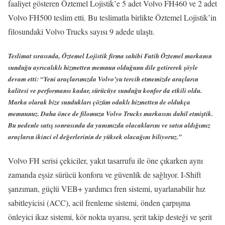
faaliyet gösteren Öztemel Lojistik’e 5 adet Volvo FH460 ve 2 adet
Volvo FH500 teslim etti. Bu teslimatla birlikte Öztemel Lojistik’in
filosundaki Volvo Trucks sayısı 9 adede ulaştı.
Teslimat sırasında, Öztemel Lojistik firma sahibi Fatih Öztemel markanın
sunduğu ayrıcalıklı hizmetten memnun olduğunu dile getirerek şöyle
devam etti: “Yeni araçlarımızda Volvo’yu tercih etmemizde araçların
kalitesi ve performansı kadar, sürücüye sunduğu konfor da etkili oldu.
Marka olarak bize sundukları çözüm odaklı hizmetten de oldukça
memnunuz. Daha önce de filomuza Volvo Trucks markasını dahil etmiştik.
Bu nedenle satış sonrasında da yanımızda olacaklarını ve satın aldığımız
araçların ikinci el değerlerinin de yüksek olacağını biliyoruz.”
Volvo FH serisi çekiciler, yakıt tasarrufu ile öne çıkarken aynı
zamanda eşsiz sürücü konforu ve güvenlik de sağlıyor. I-Shift
şanzıman, güçlü VEB+ yardımcı fren sistemi, uyarlanabilir hız
sabitleyicisi (ACC), acil frenleme sistemi, önden çarpışma
önleyici ikaz sistemi, kör nokta uyarısı, şerit takip desteği ve şerit