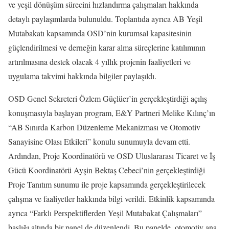
ve yeşil dönüşüm sürecini hızlandırma çalışmaları hakkında
detaylı paylaşımlarda bulunuldu. Toplantıda ayrıca AB Yeşil
Mutabakatı kapsamında OSD’nin kurumsal kapasitesinin
güçlendirilmesi ve derneğin karar alma süreçlerine katılımının
artırılmasına destek olacak 4 yıllık projenin faaliyetleri ve
uygulama takvimi hakkında bilgiler paylaşıldı.
OSD Genel Sekreteri Özlem Güçlüer’in gerçekleştirdiği açılış
konuşmasıyla başlayan program, E&Y Partneri Melike Kılınç’ın
“AB Sınırda Karbon Düzenleme Mekanizması ve Otomotiv
Sanayisine Olası Etkileri” konulu sunumuyla devam etti.
Ardından, Proje Koordinatörü ve OSD Uluslararası Ticaret ve İş
Gücü Koordinatörü Ayşin Bektaş Cebeci’nin gerçekleştirdiği
Proje Tanıtım sunumu ile proje kapsamında gerçekleştirilecek
çalışma ve faaliyetler hakkında bilgi verildi. Etkinlik kapsamında
ayrıca “Farklı Perspektiflerden Yeşil Mutabakat Çalışmaları”
başlığı altında bir panel de düzenlendi. Bu panelde, otomotiv ana