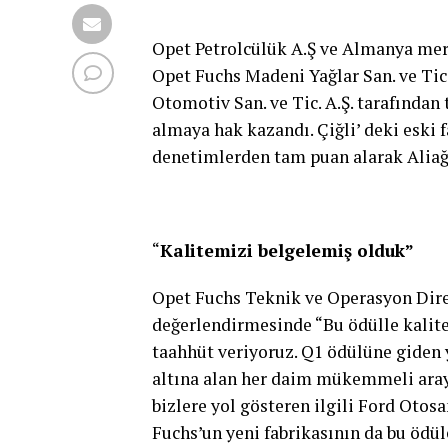
Opet Petrolcülük A.Ş ve Almanya merk
Opet Fuchs Madeni Yağlar San. ve Tic.
Otomotiv San. ve Tic. A.Ş. tarafından 
almaya hak kazandı. Çiğli’ deki eski 
denetimlerden tam puan alarak Aliağa 
“
Kalitemizi belgelemiş olduk”
Opet Fuchs Teknik ve Operasyon Dire
değerlendirmesinde “Bu ödülle kalitem
taahhüt veriyoruz. Q1 ödülüne giden 
altına alan her daim mükemmeli aray
bizlere yol gösteren ilgili Ford Otos
Fuchs’un yeni fabrikasının da bu ödü