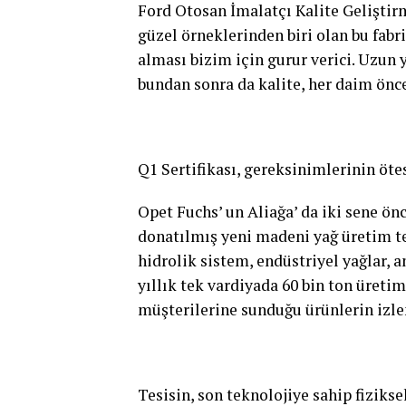
Ford Otosan İmalatçı Kalite Gelişti
güzel örneklerinden biri olan bu fabri
alması bizim için gurur verici. Uzun 
bundan sonra da kalite, her daim önc
Q1 Sertifikası, gereksinimlerinin öt
Opet Fuchs’ un Aliağa’ da iki sene ön
donatılmış yeni madeni yağ üretim tes
hidrolik sistem, endüstriyel yağlar, 
yıllık tek vardiyada 60 bin ton üreti
müşterilerine sunduğu ürünlerin izlene
Tesisin, son teknolojiye sahip fizikse