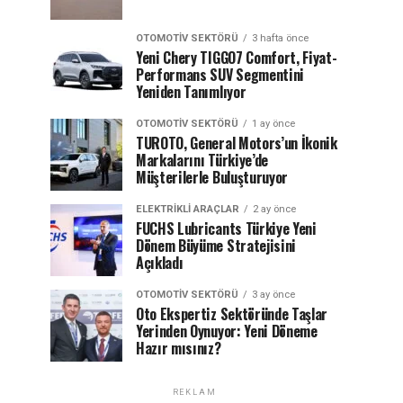
OTOMOTIV SEKTÖRÜ
3 hafta önce
Yeni Chery TIGGO7 Comfort, Fiyat-
Performans SUV Segmentini
Yeniden Tanımlıyor
OTOMOTIV SEKTÖRÜ
1 ay önce
TUROTO, General Motors’un İkonik
Markalarını Türkiye’de
Müşterilerle Buluşturuyor
ELEKTRIKLI ARAÇLAR
2 ay önce
FUCHS Lubricants Türkiye Yeni
Dönem Büyüme Stratejisini
Açıkladı
OTOMOTIV SEKTÖRÜ
3 ay önce
Oto Ekspertiz Sektöründe Taşlar
Yerinden Oynuyor: Yeni Döneme
Hazır mısınız?
REKLAM