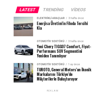
LATEST
TRENDING
VIDEOS
ELEKTRIKLI ARAÇLAR
3 hafta önce
Enerjisa Üretim’in Filoda Tercihi
Kia
OTOMOTIV SEKTÖRÜ
3 hafta önce
Yeni Chery TIGGO7 Comfort, Fiyat-
Performans SUV Segmentini
Yeniden Tanımlıyor
OTOMOTIV SEKTÖRÜ
1 ay önce
TUROTO, General Motors’un İkonik
Markalarını Türkiye’de
Müşterilerle Buluşturuyor
REKLAM