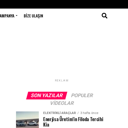
AMPANYA
BIZE ULAŞIN
REKLAM
SON YAZILAR
POPULER
VIDEOLAR
ELEKTRIKLI ARAÇLAR
3 hafta önce
Enerjisa Üretim’in Filoda Tercihi
Kia