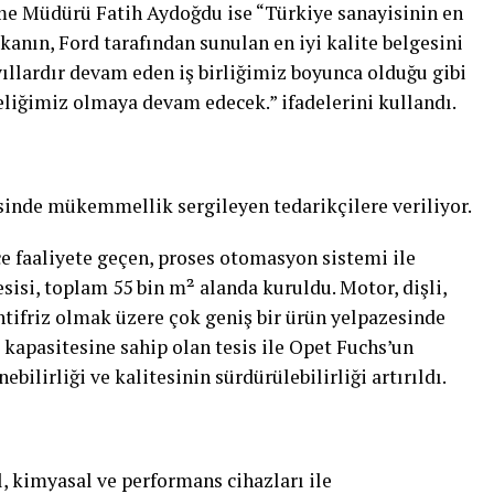
rme Müdürü Fatih Aydoğdu ise “Türkiye sanayisinin en
kanın, Ford tarafından sunulan en iyi kalite belgesini
yıllardır devam eden iş birliğimiz boyunca olduğu gibi
eliğimiz olmaya devam edecek.” ifadelerini kullandı.
esinde mükemmellik sergileyen tedarikçilere veriliyor.
ce faaliyete geçen, proses otomasyon sistemi ile
isi, toplam 55 bin m² alanda kuruldu. Motor, dişli,
antifriz olmak üzere çok geniş bir ürün yelpazesinde
m kapasitesine sahip olan tesis ile Opet Fuchs’un
bilirliği ve kalitesinin sürdürülebilirliği artırıldı.
l, kimyasal ve performans cihazları ile