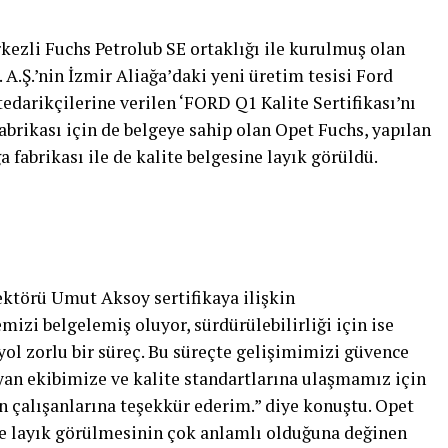
ezli Fuchs Petrolub SE ortaklığı ile kurulmuş olan
 A.Ş.’nin İzmir Aliağa’daki yeni üretim tesisi Ford
tedarikçilerine verilen ‘FORD Q1 Kalite Sertifikası’nı
fabrikası için de belgeye sahip olan Opet Fuchs, yapılan
fabrikası ile de kalite belgesine layık görüldü.
ktörü Umut Aksoy sertifikaya ilişkin
izi belgelemiş oluyor, sürdürülebilirliği için ise
yol zorlu bir süreç. Bu süreçte gelişimimizi güvence
an ekibimize ve kalite standartlarına ulaşmamız için
an çalışanlarına teşekkür ederim.” diye konuştu. Opet
le layık görülmesinin çok anlamlı olduğuna değinen