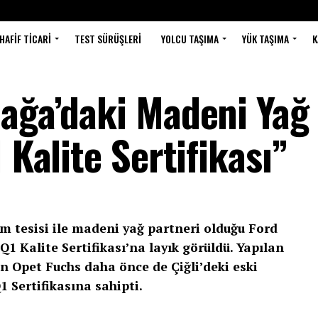
HAFIF TICARI
TEST SÜRÜŞLERI
YOLCU TAŞIMA
YÜK TAŞIMA
K
iağa’daki Madeni Yağ
 Kalite Sertifikası”
im tesisi ile madeni yağ partneri olduğu Ford
1 Kalite Sertifikası’na layık görüldü. Yapılan
n Opet Fuchs daha önce de Çiğli’deki eski
1 Sertifikasına sahipti.