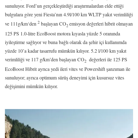
sunuluyor. Ford’un gerçekleştirdiği araştırmalardan elde ettiği
bulgulara göre yeni Fiesta’nın 4.9l/100 km WLTP yakıt verimliliği
2
ve 111g/km‘den
başlayan CO
emisyon değerleri hibrit olmayan
2
125 PS 1.0-litre EcoBoost motora kıyasla yüzde 5 oranında
iyileştirme sağlıyor ve buna bağlı olarak da şehir içi kullanımda
yüzde 10’a kadar tasarrufu mümkün kılıyor. 5.2 l/100 km yakıt
verimliliği ve 117 g/km’den başlayan CO
değerleri ile 125 PS
2
EcoBoost Hibrit ayrıca yedi ileri vites ve Powershift şanzıman ile
sunuluyor; ayrıca optimum sürüş deneyimi için kusursuz vites
değişimini mümkün kılıyor.