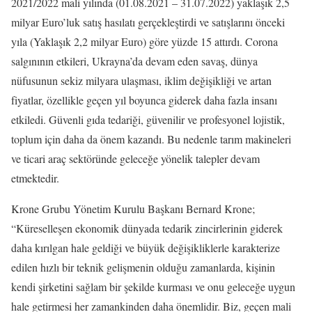
2021/2022 mali yılında (01.08.2021 – 31.07.2022) yaklaşık 2,5
milyar Euro’luk satış hasılatı gerçekleştirdi ve satışlarını önceki
yıla (Yaklaşık 2,2 milyar Euro) göre yüzde 15 attırdı. Corona
salgınının etkileri, Ukrayna’da devam eden savaş, dünya
nüfusunun sekiz milyara ulaşması, iklim değişikliği ve artan
fiyatlar, özellikle geçen yıl boyunca giderek daha fazla insanı
etkiledi. Güvenli gıda tedariği, güvenilir ve profesyonel lojistik,
toplum için daha da önem kazandı. Bu nedenle tarım makineleri
ve ticari araç sektöründe geleceğe yönelik talepler devam
etmektedir.
Krone Grubu Yönetim Kurulu Başkanı Bernard Krone;
“Küreselleşen ekonomik dünyada tedarik zincirlerinin giderek
daha kırılgan hale geldiği ve büyük değişikliklerle karakterize
edilen hızlı bir teknik gelişmenin olduğu zamanlarda, kişinin
kendi şirketini sağlam bir şekilde kurması ve onu geleceğe uygun
hale getirmesi her zamankinden daha önemlidir. Biz, geçen mali