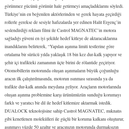
görünmez gücünü görünür hale getirmeyi amaçladıklarını söyledi.
Türkiye’nin en beğenilen aktörlerinden ve gerek hayata geçirdiği
rollerle gerekse de sesiyle hafızalarda yer edinen Halit Ergenç’in
seslendirdiği reklam filmi ile Castrol MAGNATEC’in motora
sağladığı güveni en iyi şekilde hedef kitleye de aktaracaklarına
inandıklarını belirterek, “Yapılan aşınma limiti testlerine göre
ortalama bir sürücü yılda yaklaşık 18 bin kez dur-kalk yapıyor ve
şehir içi trafikteki zamanının üçte birini de rölantide geçiriyor.
Otomobillerin motorunda oluşan aşınmaların büyük çoğunluğu
aracın ilk çalıştırılmasında, motorun ısınması sırasında ya da
trafikte dur-kalk anında meydana geliyor. Araçların motorlarında
oluşan aşınma problemine karşı ürünümüzün sunduğu korumayı
farklı ve yaratıcı bir dil ile hedef kitlemize aktarmak istedik.
DUALOCK teknolojisine sahip Castrol MAGNATEC, mıknatıs
gibi kenetlenen molekülleri ile güçlü bir koruma kalkanı oluşturur,
aşınmayı yüzde 50 azaltır ve aracınızın motorunda durmaksızın