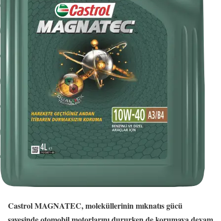
Castrol MAGNATEC, moleküllerinin mıknatıs gücü
sayesinde otomobil motorlarını dururken de korumaya devam