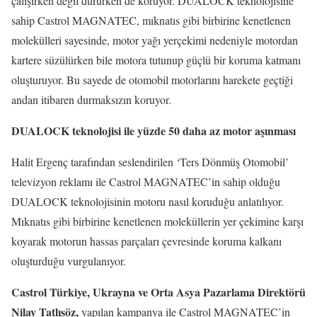
çalışırken değil dururken de koruyor. DUALOCK teknolojisine
sahip Castrol MAGNATEC, mıknatıs gibi birbirine kenetlenen
molekülleri sayesinde, motor yağı yerçekimi nedeniyle motordan
kartere süzülürken bile motora tutunup güçlü bir koruma katmanı
oluşturuyor. Bu sayede de otomobil motorlarını harekete geçtiği
andan itibaren durmaksızın koruyor.
DUALOCK teknolojisi ile yüzde 50 daha az motor aşınması
Halit Ergenç tarafından seslendirilen ‘Ters Dönmüş Otomobil’
televizyon reklamı ile Castrol MAGNATEC’in sahip olduğu
DUALOCK teknolojisinin motoru nasıl koruduğu anlatılıyor.
Mıknatıs gibi birbirine kenetlenen moleküllerin yer çekimine karşı
koyarak motorun hassas parçaları çevresinde koruma kalkanı
oluşturduğu vurgulanıyor.
Castrol Türkiye, Ukrayna ve Orta Asya Pazarlama Direktörü
Nilay Tatlısöz,
yapılan kampanya ile Castrol MAGNATEC’in