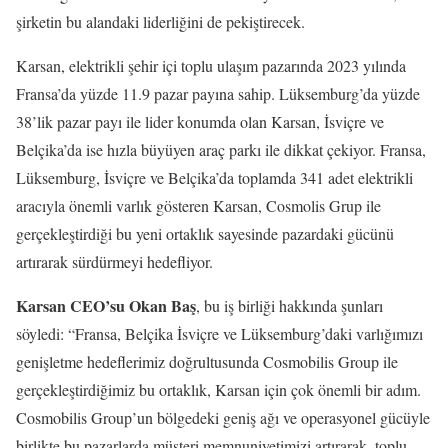
şirketin bu alandaki liderliğini de pekiştirecek.
Karsan, elektrikli şehir içi toplu ulaşım pazarında 2023 yılında
Fransa’da yüzde 11.9 pazar payına sahip. Lüksemburg’da yüzde
38’lik pazar payı ile lider konumda olan Karsan, İsviçre ve
Belçika’da ise hızla büyüyen araç parkı ile dikkat çekiyor. Fransa,
Lüksemburg, İsviçre ve Belçika’da toplamda 341 adet elektrikli
aracıyla önemli varlık gösteren Karsan, Cosmolis Grup ile
gerçekleştirdiği bu yeni ortaklık sayesinde pazardaki gücünü
artırarak sürdürmeyi hedefliyor.
Karsan CEO’su Okan Baş
, bu iş birliği hakkında şunları
söyledi: “Fransa, Belçika İsviçre ve Lüksemburg’daki varlığımızı
genişletme hedeflerimiz doğrultusunda Cosmobilis Group ile
gerçekleştirdiğimiz bu ortaklık, Karsan için çok önemli bir adım.
Cosmobilis Group’un bölgedeki geniş ağı ve operasyonel gücüyle
birlikte bu pazarlarda müşteri memnuniyetimizi artırarak, toplu