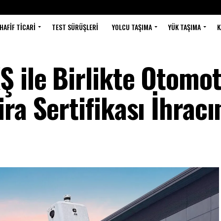
HAFIF TICARI
TEST SÜRÜŞLERI
YOLCU TAŞIMA
YÜK TAŞIMA
K
 ile Birlikte Otomot
ra Sertifikası İhracı