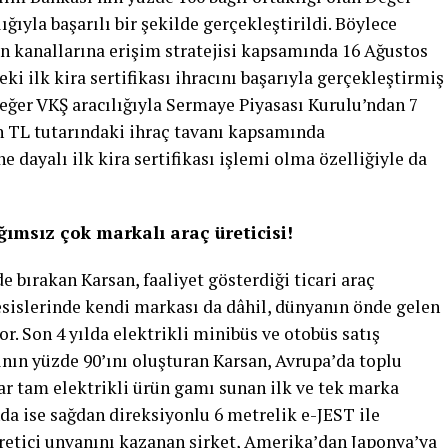
ğıyla başarılı bir şekilde gerçekleştirildi. Böylece
n kanallarına erişim stratejisi kapsamında 16 Ağustos
 ilk kira sertifikası ihracını başarıyla gerçekleştirmiş
eğer VKŞ aracılığıyla Sermaye Piyasası Kurulu’ndan 7
n TL tutarındaki ihraç tavanı kapsamında
 dayalı ilk kira sertifikası işlemi olma özelliğiyle da
ımsız çok markalı araç üreticisi!
e bırakan Karsan, faaliyet gösterdiği ticari araç
sislerinde kendi markası da dâhil, dünyanın önde gelen
r. Son 4 yılda elektrikli minibüs ve otobüs satış
ının yüzde 90’ını oluşturan Karsan, Avrupa’da toplu
r tam elektrikli ürün gamı sunan ilk ve tek marka
nda ise sağdan direksiyonlu 6 metrelik e-JEST ile
üretici unvanını kazanan şirket, Amerika’dan Japonya’ya