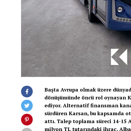
Başta Avrupa olmak üzere dünyada
dönüşümünde öncü rol oynayan Ka
ediyor. Alternatif finansman kan
sürdüren Karsan, bu kapsamda ot
attı.
Talep toplama süreci 14-15 A
milyon TL tutarındaki ihraç, Alb