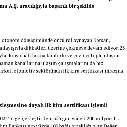
a A.Ş. aracılığıyla başarılı bir şekilde
ve otonom dönüşümünde öncü rol oynayan Karsan,
anlayışıyla dikkatleri üzerine çekmeye devam ediyor. 23
ıyla dünya halklarına konforlu ve çevreci toplu ulaşım
ansman kanallarına ulaşım çalışmalarını da hız
ket, otomotiv sektörünün ilk kira sertifikası ihracına
şmesine dayalı ilk kira sertifikası işlemi!
024’te gerçekleştirilen, 355 gün vadeli 200 milyon TL
lım Bankası’nın yüzde 100 bağlı ortaklığı olan Değer