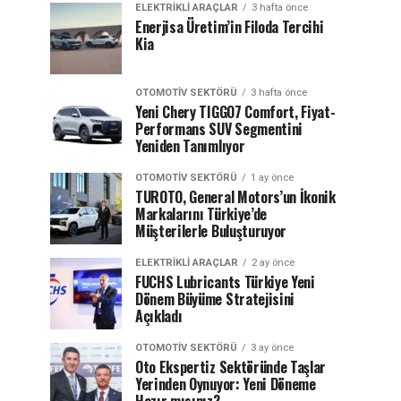
ELEKTRIKLI ARAÇLAR
3 hafta önce
Enerjisa Üretim’in Filoda Tercihi
Kia
OTOMOTIV SEKTÖRÜ
3 hafta önce
Yeni Chery TIGGO7 Comfort, Fiyat-
Performans SUV Segmentini
Yeniden Tanımlıyor
OTOMOTIV SEKTÖRÜ
1 ay önce
TUROTO, General Motors’un İkonik
Markalarını Türkiye’de
Müşterilerle Buluşturuyor
ELEKTRIKLI ARAÇLAR
2 ay önce
FUCHS Lubricants Türkiye Yeni
Dönem Büyüme Stratejisini
Açıkladı
OTOMOTIV SEKTÖRÜ
3 ay önce
Oto Ekspertiz Sektöründe Taşlar
Yerinden Oynuyor: Yeni Döneme