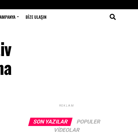
AMPANYA
BIZE ULAŞIN
iv
na
REKLAM
SON YAZILAR
POPULER
VIDEOLAR