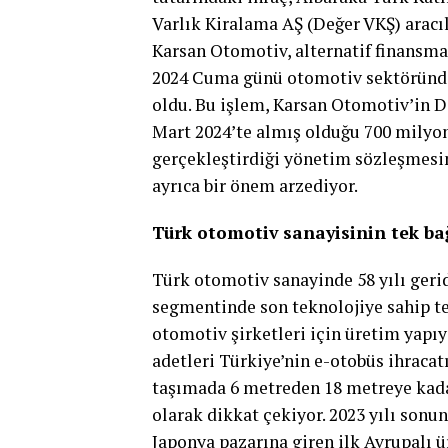
Varlık Kiralama AŞ (Değer VKŞ) aracılı
Karsan Otomotiv, alternatif finansma
2024 Cuma günü otomotiv sektöründeki
oldu. Bu işlem, Karsan Otomotiv’in D
Mart 2024’te almış olduğu 700 milyo
gerçekleştirdiği yönetim sözleşmesine
ayrıca bir önem arzediyor.
Türk otomotiv sanayisinin tek bağ
Türk otomotiv sanayinde 58 yılı gerid
segmentinde son teknolojiye sahip te
otomotiv şirketleri için üretim yapıyo
adetleri Türkiye’nin e-otobüs ihracat
taşımada 6 metreden 18 metreye kada
olarak dikkat çekiyor. 2023 yılı sonu
Japonya pazarına giren ilk Avrupalı 