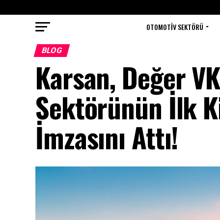
OTOMOTIV SEKTÖRÜ
BLOG
Karsan, Değer VKŞ
Sektörünün İlk Ki
İmzasını Attı!