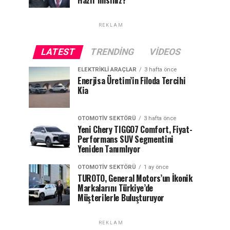
Hazır mısınız?
REKLAM
LATEST
TRENDING
VIDEOS
ELEKTRIKLI ARAÇLAR
3 hafta önce
Enerjisa Üretim’in Filoda Tercihi
Kia
OTOMOTIV SEKTÖRÜ
3 hafta önce
Yeni Chery TIGGO7 Comfort, Fiyat-
Performans SUV Segmentini
Yeniden Tanımlıyor
OTOMOTIV SEKTÖRÜ
1 ay önce
TUROTO, General Motors’un İkonik
Markalarını Türkiye’de
Müşterilerle Buluşturuyor
REKLAM