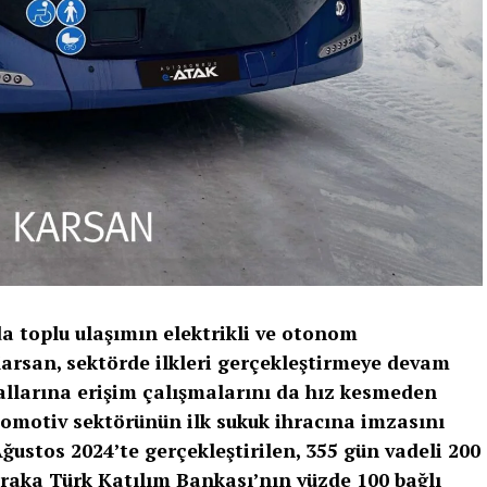
 toplu ulaşımın elektrikli ve otonom
rsan, sektörde ilkleri gerçekleştirmeye devam
allarına erişim çalışmalarını da hız kesmeden
omotiv sektörünün ilk sukuk ihracına imzasını
ğustos 2024’te gerçekleştirilen, 355 gün vadeli 200
araka Türk Katılım Bankası’nın yüzde 100 bağlı