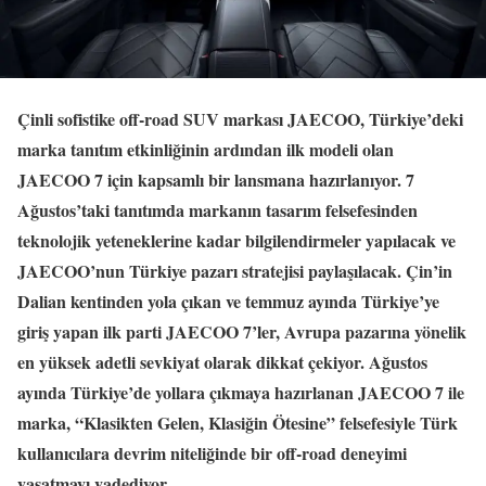
Çinli sofistike off-road SUV markası JAECOO, Türkiye’deki
marka tanıtım etkinliğinin ardından ilk modeli olan
JAECOO 7 için kapsamlı bir lansmana hazırlanıyor. 7
Ağustos’taki tanıtımda markanın tasarım felsefesinden
teknolojik yeteneklerine kadar bilgilendirmeler yapılacak ve
JAECOO’nun Türkiye pazarı stratejisi paylaşılacak. Çin’in
Dalian kentinden yola çıkan ve temmuz ayında Türkiye’ye
giriş yapan ilk parti JAECOO 7’ler, Avrupa pazarına yönelik
en yüksek adetli sevkiyat olarak dikkat çekiyor. Ağustos
ayında Türkiye’de yollara çıkmaya hazırlanan JAECOO 7 ile
marka, “Klasikten Gelen, Klasiğin Ötesine” felsefesiyle Türk
kullanıcılara devrim niteliğinde bir off-road deneyimi
yaşatmayı vadediyor.