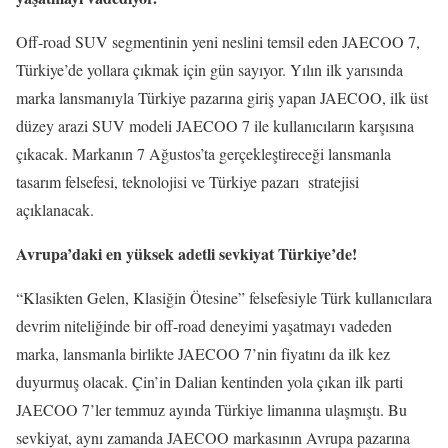
Off-road SUV segmentinin yeni neslini temsil eden JAECOO 7,
Türkiye’de yollara çıkmak için gün sayıyor. Yılın ilk yarısında
marka lansmanıyla Türkiye pazarına giriş yapan JAECOO, ilk üst
düzey arazi SUV modeli JAECOO 7 ile kullanıcıların karşısına
çıkacak. Markanın 7 Ağustos’ta gerçekleştireceği lansmanla
tasarım felsefesi, teknolojisi ve Türkiye pazarı stratejisi
açıklanacak.
Avrupa’daki en yüksek adetli sevkiyat Türkiye’de!
“Klasikten Gelen, Klasiğin Ötesine” felsefesiyle Türk kullanıcılara
devrim niteliğinde bir off-road deneyimi yaşatmayı vadeden
marka, lansmanla birlikte JAECOO 7’nin fiyatını da ilk kez
duyurmuş olacak. Çin’in Dalian kentinden yola çıkan ilk parti
JAECOO 7’ler temmuz ayında Türkiye limanına ulaşmıştı. Bu
sevkiyat, aynı zamanda JAECOO markasının Avrupa pazarına