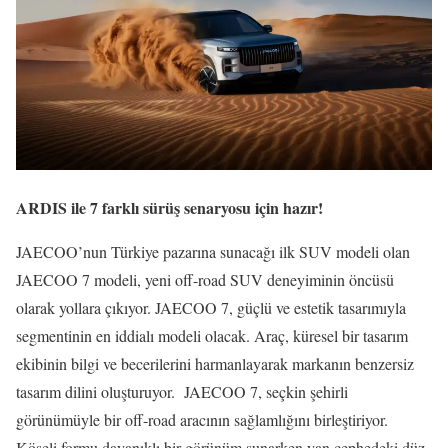
ARDIS ile 7 farklı sürüş senaryosu için hazır!
JAECOO’nun Türkiye pazarına sunacağı ilk SUV modeli olan
JAECOO 7 modeli, yeni off-road SUV deneyiminin öncüsü
olarak yollara çıkıyor. JAECOO 7, güçlü ve estetik tasarımıyla
segmentinin en iddialı modeli olacak. Araç, küresel bir tasarım
ekibinin bilgi ve becerilerini harmanlayarak markanın benzersiz
tasarım dilini oluşturuyor. JAECOO 7, seçkin şehirli
görünümüyle bir off-road aracının sağlamlığını birleştiriyor.
Köşeli formu dayanıklı bir görünüm sunarken yan cephedeki düz