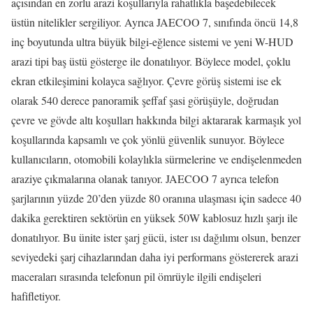
açısından en zorlu arazi koşullarıyla rahatlıkla başedebilecek
üstün nitelikler sergiliyor. Ayrıca JAECOO 7, sınıfında öncü 14,8
inç boyutunda ultra büyük bilgi-eğlence sistemi ve yeni W-HUD
arazi tipi baş üstü gösterge ile donatılıyor. Böylece model, çoklu
ekran etkileşimini kolayca sağlıyor. Çevre görüş sistemi ise ek
olarak 540 derece panoramik şeffaf şasi görüşüyle, doğrudan
çevre ve gövde altı koşulları hakkında bilgi aktararak karmaşık yol
koşullarında kapsamlı ve çok yönlü güvenlik sunuyor. Böylece
kullanıcıların, otomobili kolaylıkla sürmelerine ve endişelenmeden
araziye çıkmalarına olanak tanıyor. JAECOO 7 ayrıca telefon
şarjlarının yüzde 20’den yüzde 80 oranına ulaşması için sadece 40
dakika gerektiren sektörün en yüksek 50W kablosuz hızlı şarjı ile
donatılıyor. Bu ünite ister şarj gücü, ister ısı dağılımı olsun, benzer
seviyedeki şarj cihazlarından daha iyi performans göstererek arazi
maceraları sırasında telefonun pil ömrüyle ilgili endişeleri
hafifletiyor.