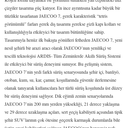
çizgiler tasarıma güç katıyor. En ince ayrıntısına kadar büyük bir
titizlikle tasarlanan JAECOO 7, gerek karakteristik “tetris
görünümlü” farları gerek dış tasarımı gerekse gizli kapı kolları ve
kullanışlılığıyla etkileyici bir tasarım bütünlüğüne sahip.
Tasarımıyla henüz ilk bakışta gönülleri fetheden JAECOO 7, yeni
nesil şehirli bir arazi aracı olarak JAECOO’nun yenilikçi ve
tescilli teknolojisi ARDIS- Tüm Zeminlerde Akıllı Sürüş Sistemi
ile etkileyici bir sürüş deneyimi sunuyor. Bu gelişmiş sistem,
JAECOO 7’nin yedi farklı sürüş senaryosunda şehir içi, banliyö,
otoban, kum, su, kar, çamur, koşullarında güvenle ilerlemesine
olanak tanıyarak kullanıcılara her türlü sürüş koşulunda üst düzey
bir sürüş deneyimi sağlıyor. Dik eğimli zemin senaryolarında
JAECOO 7’nin 200 mm yerden yüksekliği, 21 derece yaklaşma
ve 29 derece uzaklaşma açıları, sert geçiş kabiliyeti açısından tipik
şehir SUV’larının çok ötesine geçerek karmaşık durumlarda bile
üstün arazi kabiliyetleri sağlıyor. JAECOO’nun benzersiz tork