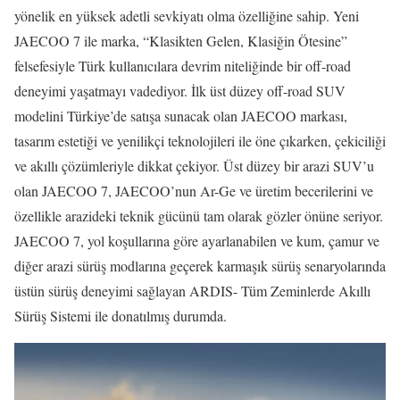
yönelik en yüksek adetli sevkiyatı olma özelliğine sahip. Yeni
JAECOO 7 ile marka, “Klasikten Gelen, Klasiğin Ötesine”
felsefesiyle Türk kullanıcılara devrim niteliğinde bir off-road
deneyimi yaşatmayı vadediyor. İlk üst düzey off-road SUV
modelini Türkiye’de satışa sunacak olan JAECOO markası,
tasarım estetiği ve yenilikçi teknolojileri ile öne çıkarken, çekiciliği
ve akıllı çözümleriyle dikkat çekiyor. Üst düzey bir arazi SUV’u
olan JAECOO 7, JAECOO’nun Ar-Ge ve üretim becerilerini ve
özellikle arazideki teknik gücünü tam olarak gözler önüne seriyor.
JAECOO 7, yol koşullarına göre ayarlanabilen ve kum, çamur ve
diğer arazi sürüş modlarına geçerek karmaşık sürüş senaryolarında
üstün sürüş deneyimi sağlayan ARDIS- Tüm Zeminlerde Akıllı
Sürüş Sistemi ile donatılmış durumda.