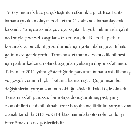
1916 yılında ilk kez gerçekleştirilen etkinlikte pilot Rea Lentz,
tamamı çakıldan oluşan zorlu etabı 21 dakikada tamamlayarak
kazandı. Yarış esnasında çevreye saçılan büyük miktarlarda çakıl
nedeniyle çevresel kaygılar söz konusuydu. Bu zorlu parkuru
korumak ve bu etkinliği sürdürmek için yolun daha güvenli hale
getirilmesi gerekiyordu. Tırmanma etabının devam edilebilmesi
için parkur kademeli olarak aşağıdan yukarıya doğru asfaltlandı.
Takvimler 2011 yılını gösterdiğinde parkurun tamamı asfaltlanmış
ve gevşek zeminli hiçbir bölümü kalmamıştı. Çoğu insan bu
değişimlerin, yarışın sonunun olduğu söyledi. Fakat öyle olmadı.
Tamamı asfalt pürüzsüz bir rotaya dönüştürülmüş pist, yarış
otomobilleri de dahil olmak üzere birçok araç türünün yarışmasına
olanak tanıdı ki GT3 ve GT4 klasmanındaki otomobiller de iyi
birer örnek olarak gösterilebilir.