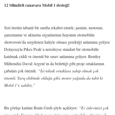
12 Silindirli canavara Mobil 1 desteği!
Seri üretim tabanlı bir sınıfta rekabet etmek; şasinin, motorun,
şanzımanın ve aktarma organlarının hepsinin otomobilin
showroom’da sergilenen haliyle olması gerektiği anlamına geliyor.
Dolayısıyla Pikes Peak’a neredeyse standart bir otomobille
katılmak ciddi ve önemli bir sınav anlamına geliyor. Bentley
Mühendisi David Argent’ın da belirttiği gibi proje ortaklarının
çabaları çok önemli.
“İyi teknik ortaklara sahip olmak çok
önemli. Yarış ekibinde olduğu gibi, motor yağında da tabii ki
Mobil 1’e sahibiz.”
Bu görüşe katılan Brain Gush şöyle açıklıyor:
“Ev ödevimizi çok
iyi yaptık. Vermiş olduğumuz sözü yerine getirebileceğimizi çok