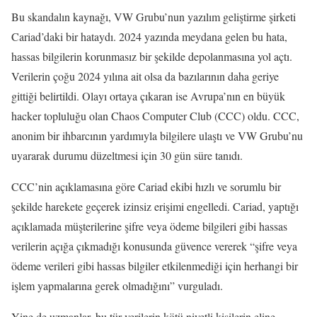
Bu skandalın kaynağı, VW Grubu’nun yazılım geliştirme şirketi
Cariad’daki bir hataydı. 2024 yazında meydana gelen bu hata,
hassas bilgilerin korunmasız bir şekilde depolanmasına yol açtı.
Verilerin çoğu 2024 yılına ait olsa da bazılarının daha geriye
gittiği belirtildi. Olayı ortaya çıkaran ise Avrupa’nın en büyük
hacker topluluğu olan Chaos Computer Club (CCC) oldu. CCC,
anonim bir ihbarcının yardımıyla bilgilere ulaştı ve VW Grubu’nu
uyararak durumu düzeltmesi için 30 gün süre tanıdı.
CCC’nin açıklamasına göre Cariad ekibi hızlı ve sorumlu bir
şekilde harekete geçerek izinsiz erişimi engelledi. Cariad, yaptığı
açıklamada müşterilerine şifre veya ödeme bilgileri gibi hassas
verilerin açığa çıkmadığı konusunda güvence vererek “şifre veya
ödeme verileri gibi hassas bilgiler etkilenmediği için herhangi bir
işlem yapmalarına gerek olmadığını” vurguladı.
Yine de uzmanlar, bu tür verilerin kötü niyetli kişilerin eline