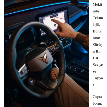
Mekâ
nda
Tekno
lojik
Dona
nım:
Sürüş
ü Bir
Üst
Seviye
ye
Taşıyo
r
Cupra
Forme