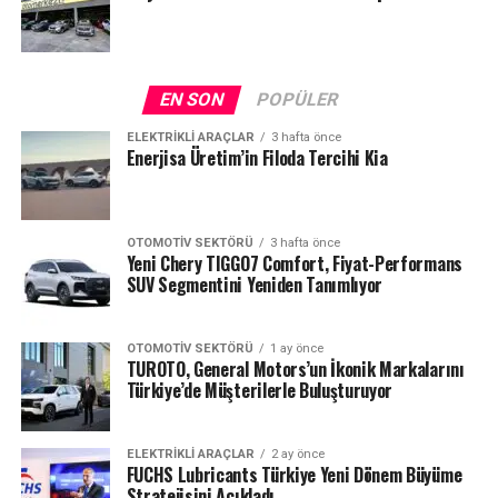
EN SON
POPÜLER
ELEKTRIKLI ARAÇLAR
3 hafta önce
Enerjisa Üretim’in Filoda Tercihi Kia
OTOMOTIV SEKTÖRÜ
3 hafta önce
Yeni Chery TIGGO7 Comfort, Fiyat-Performans
SUV Segmentini Yeniden Tanımlıyor
OTOMOTIV SEKTÖRÜ
1 ay önce
TUROTO, General Motors’un İkonik Markalarını
Türkiye’de Müşterilerle Buluşturuyor
ELEKTRIKLI ARAÇLAR
2 ay önce
FUCHS Lubricants Türkiye Yeni Dönem Büyüme
Stratejisini Açıkladı