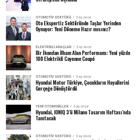
OTOMOTIV SEKTÖRÜ
3 ay önce
Oto Ekspertiz Sektöründe Taşlar Yerinden
Oynuyor: Yeni Döneme Hazır mısınız?
ELEKTRIKLI ARAÇLAR
3 ay önce
Bir İkondan İlham Alan Performans: Yeni yüzde
100 Elektrikli Cayenne Coupé
OTOMOTIV SEKTÖRÜ
3 ay önce
Hyundai Motor Türkiye, Çocukların Hayallerini
Gerçeğe Dönüştürdü
YENI OTOMOBILLER
5 ay önce
Hyundai, IONIQ 3’ü Milano Tasarım Haftası’nda
Tanıtacak
OTOMOTIV SEKTÖRÜ
5 ay önce