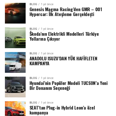
BLOG
1 yıl önce
Genesis Magma Racing’den GMR – 001
Hypercar: İlk Ateşleme Gerçekleşti
BLOG
1 yıl önce
Škoda’nın Elektrikli Modelleri Türkiye
Yollarına Çıkıyor
BLOG
1 yıl önce
ANADOLU ISUZU’DAN YÜK HAFİFLETEN
KAMPANYA
BLOG
1 yıl önce
Hyundai’nin Popüler Modeli TUCSON’a Yeni
Bir Donanım Seçeneği
BLOG
1 yıl önce
SEAT’tan Plug-in Hybrid Leon’a özel
kampanya