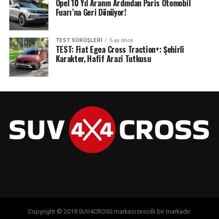
Opel 10 Yıl Aranın Ardından Paris Otomobil
Fuarı’na Geri Dönüyor!
TEST SÜRÜŞLERI
5 ay önce
TEST: Fiat Egea Cross Traction+: Şehirli
Karakter, Hafif Arazi Tutkusu
Copyright © 2019 SUV4CROSS markası tescilli bir markadır.