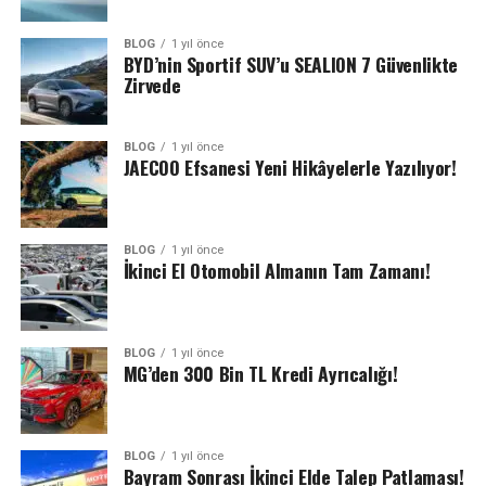
BLOG
1 yıl önce
BYD’nin Sportif SUV’u SEALION 7 Güvenlikte
Zirvede
BLOG
1 yıl önce
JAECOO Efsanesi Yeni Hikâyelerle Yazılıyor!
BLOG
1 yıl önce
İkinci El Otomobil Almanın Tam Zamanı!
BLOG
1 yıl önce
MG’den 300 Bin TL Kredi Ayrıcalığı!
BLOG
1 yıl önce
Bayram Sonrası İkinci Elde Talep Patlaması!