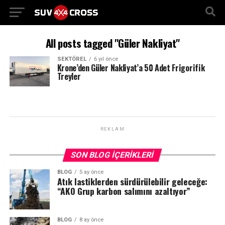
All posts tagged "Güler Nakliyat"
SEKTÖREL
6 yıl önce
Krone’den Güler Nakliyat’a 50 Adet Frigorifik
Treyler
REKLAM
SON BLOG İÇERIKLERI
BLOG
5 ay önce
Atık lastiklerden sürdürülebilir geleceğe:
“AKO Grup karbon salımını azaltıyor”
BLOG
8 ay önce