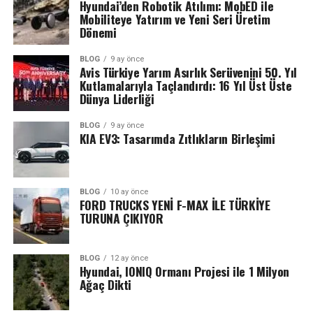
Hyundai’den Robotik Atılımı: MobED ile
Mobiliteye Yatırım ve Yeni Seri Üretim
Dönemi
BLOG
9 ay önce
Avis Türkiye Yarım Asırlık Serüvenini 50. Yıl
Kutlamalarıyla Taçlandırdı: 16 Yıl Üst Üste
Dünya Liderliği
BLOG
9 ay önce
KIA EV3: Tasarımda Zıtlıkların Birleşimi
BLOG
10 ay önce
FORD TRUCKS YENİ F-MAX İLE TÜRKİYE
TURUNA ÇIKIYOR
BLOG
12 ay önce
Hyundai, IONIQ Ormanı Projesi ile 1 Milyon
Ağaç Dikti