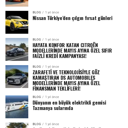
BLOG
1 yıl önce
Nissan Türkiye’den çılgın fırsat günleri
BLOG
1 yıl önce
HAYATA KONFOR KATAN CITROËN
MODELLERİNDE MAYIS AYINA ÖZEL SIFIR
FAİZLİ KREDİ KAMPANYASI!
BLOG
1 yıl önce
ZARAFETİ VE TEKNOLOJİSİYLE GÖZ
KAMAŞTIRAN DS AUTOMOBILES
MODELLERİNDE MAYIS AYINA ÖZEL
FİNANSMAN TEKLİFLERİ!
BLOG
1 yıl önce
Dünyanın en büyük elektrikli gemisi
Tazmanya sularında
BLOG
1 yıl önce