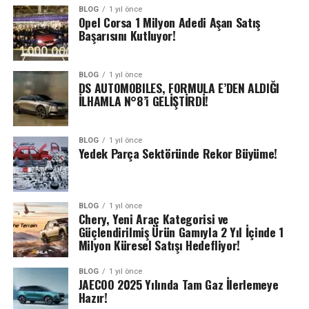
BLOG
1 yıl önce
Opel Corsa 1 Milyon Adedi Aşan Satış
Başarısını Kutluyor!
BLOG
1 yıl önce
DS AUTOMOBILES, FORMULA E’DEN ALDIĞI
İLHAMLA N°8’i GELİŞTİRDİ!
BLOG
1 yıl önce
Yedek Parça Sektöründe Rekor Büyüme!
BLOG
1 yıl önce
Chery, Yeni Araç Kategorisi ve
Güçlendirilmiş Ürün Gamıyla 2 Yıl İçinde 1
Milyon Küresel Satışı Hedefliyor!
BLOG
1 yıl önce
JAECOO 2025 Yılında Tam Gaz İlerlemeye
Hazır!