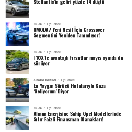
Stellantis’in geliri yüzde 14 düştü
BLOG
1 yıl önce
OMODA7 Yeni Nesil İçin Crossover
Segmentini Yeniden Tanımlıyor!
BLOG
1 yıl önce
T10X’te avantajlı fırsatlar mayıs ayında da
sürüyor
ARABA BAKIMI
1 yıl önce
En Yaygın Sürücü Hatalarıyla Kaza
‘Geliyorum’ Diyor
BLOG
1 yıl önce
Alman Enerjisine Sahip Opel Modellerinde
Sıfır Faizli Finansman Olanakları!