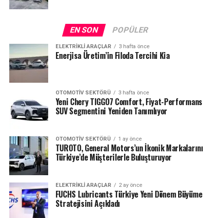
EN SON
POPÜLER
ELEKTRIKLI ARAÇLAR
3 hafta önce
Enerjisa Üretim’in Filoda Tercihi Kia
OTOMOTIV SEKTÖRÜ
3 hafta önce
Yeni Chery TIGGO7 Comfort, Fiyat-Performans
SUV Segmentini Yeniden Tanımlıyor
OTOMOTIV SEKTÖRÜ
1 ay önce
TUROTO, General Motors’un İkonik Markalarını
Türkiye’de Müşterilerle Buluşturuyor
ELEKTRIKLI ARAÇLAR
2 ay önce
FUCHS Lubricants Türkiye Yeni Dönem Büyüme
Stratejisini Açıkladı