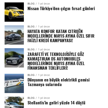
BLOG
1 yıl önce
Nissan Türkiye’den çılgın fırsat günleri
BLOG
1 yıl önce
HAYATA KONFOR KATAN CITROËN
MODELLERİNDE MAYIS AYINA ÖZEL SIFIR
FAİZLİ KREDİ KAMPANYASI!
BLOG
1 yıl önce
ZARAFETİ VE TEKNOLOJİSİYLE GÖZ
KAMAŞTIRAN DS AUTOMOBILES
MODELLERİNDE MAYIS AYINA ÖZEL
FİNANSMAN TEKLİFLERİ!
BLOG
1 yıl önce
Dünyanın en büyük elektrikli gemisi
Tazmanya sularında
BLOG
1 yıl önce
Stellantis’in geliri yüzde 14 düştü