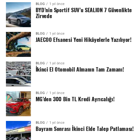
BLOG
1 yıl önce
BYD’nin Sportif SUV’u SEALION 7 Güvenlikte
Zirvede
BLOG
1 yıl önce
JAECOO Efsanesi Yeni Hikâyelerle Yazılıyor!
BLOG
1 yıl önce
İkinci El Otomobil Almanın Tam Zamanı!
BLOG
1 yıl önce
MG’den 300 Bin TL Kredi Ayrıcalığı!
BLOG
1 yıl önce
Bayram Sonrası İkinci Elde Talep Patlaması!