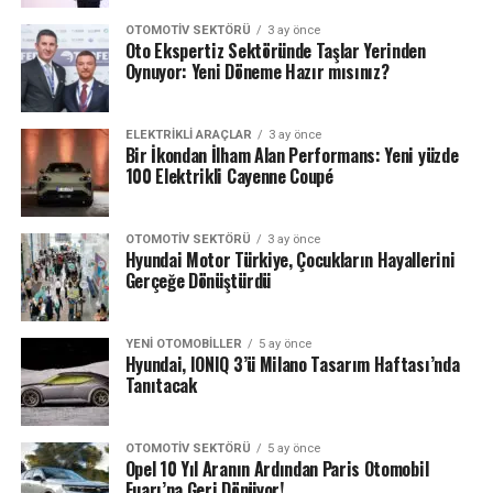
OTOMOTIV SEKTÖRÜ
3 ay önce
Oto Ekspertiz Sektöründe Taşlar Yerinden
Oynuyor: Yeni Döneme Hazır mısınız?
ELEKTRIKLI ARAÇLAR
3 ay önce
Bir İkondan İlham Alan Performans: Yeni yüzde
100 Elektrikli Cayenne Coupé
OTOMOTIV SEKTÖRÜ
3 ay önce
Hyundai Motor Türkiye, Çocukların Hayallerini
Gerçeğe Dönüştürdü
YENI OTOMOBILLER
5 ay önce
Hyundai, IONIQ 3’ü Milano Tasarım Haftası’nda
Tanıtacak
OTOMOTIV SEKTÖRÜ
5 ay önce
Opel 10 Yıl Aranın Ardından Paris Otomobil
Fuarı’na Geri Dönüyor!