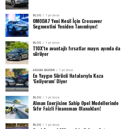
BLOG
1 yıl önce
OMODA7 Yeni Nesil İçin Crossover
Segmentini Yeniden Tanımlıyor!
BLOG
1 yıl önce
T10X’te avantajlı fırsatlar mayıs ayında da
sürüyor
ARABA BAKIMI
1 yıl önce
En Yaygın Sürücü Hatalarıyla Kaza
‘Geliyorum’ Diyor
BLOG
1 yıl önce
Alman Enerjisine Sahip Opel Modellerinde
Sıfır Faizli Finansman Olanakları!
BLOG
1 yıl önce