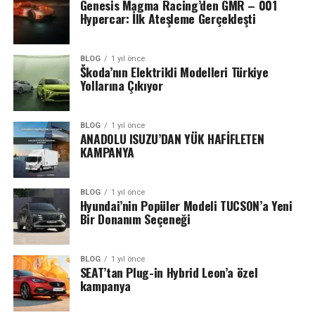
Genesis Magma Racing’den GMR – 001
Hypercar: İlk Ateşleme Gerçekleşti
BLOG
1 yıl önce
Škoda’nın Elektrikli Modelleri Türkiye
Yollarına Çıkıyor
BLOG
1 yıl önce
ANADOLU ISUZU’DAN YÜK HAFİFLETEN
KAMPANYA
BLOG
1 yıl önce
Hyundai’nin Popüler Modeli TUCSON’a Yeni
Bir Donanım Seçeneği
BLOG
1 yıl önce
SEAT’tan Plug-in Hybrid Leon’a özel
kampanya