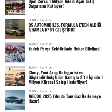
Opel Corsa 1 Milyon Adedi Aşan Satış
Başarısını Kutluyor!
BLOG
1 yıl önce
DS AUTOMOBILES, FORMULA E’DEN ALDIĞI
İLHAMLA N°8’i GELİŞTİRDİ!
BLOG
1 yıl önce
Yedek Parça Sektöründe Rekor Büyüme!
BLOG
1 yıl önce
Chery, Yeni Araç Kategorisi ve
Güçlendirilmiş Ürün Gamıyla 2 Yıl İçinde 1
Milyon Küresel Satışı Hedefliyor!
BLOG
1 yıl önce
JAECOO 2025 Yılında Tam Gaz İlerlemeye
Hazır!