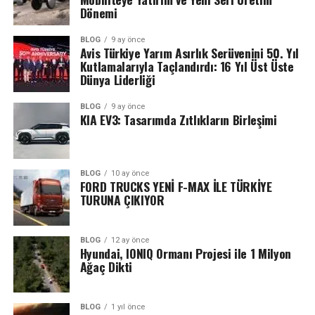
Dönemi
BLOG
9 ay önce
Avis Türkiye Yarım Asırlık Serüvenini 50. Yıl
Kutlamalarıyla Taçlandırdı: 16 Yıl Üst Üste
Dünya Liderliği
BLOG
9 ay önce
KIA EV3: Tasarımda Zıtlıkların Birleşimi
BLOG
10 ay önce
FORD TRUCKS YENİ F-MAX İLE TÜRKİYE
TURUNA ÇIKIYOR
BLOG
12 ay önce
Hyundai, IONIQ Ormanı Projesi ile 1 Milyon
Ağaç Dikti
BLOG
1 yıl önce