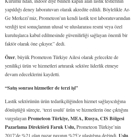
Kurumu’ndan, indoor diye bilinen kapalı alan lastik testlerinin
yapıldığı deney laboratuvarı olarak akredite edildi. Böylelikle Ar-
Ge Merkezi’miz, Prometeon’un kendi lastik test laboratuvarından
verdiği test sonuçlarının ulusal ve uluslararası resmi veya özel
kuruluşlarca kabul edilmesinde güvenilirliği sağlayan önemli bir
faktör olarak öne çıkıyor.” dedi.
Özer
, büyük Prometeon Türkiye Ailesi olarak gelecekte de
yenilikçi ürün ve hizmetleri artırarak sektöre liderlik etmeye
devam edeceklerini kaydetti.
“Satış sonrası hizmetler de terzi işi”
Lastik sektörünün ürün tedarikçiliğinden hizmet sağlayıcılığına
dönüştüğü süreçte, ‘terzi usulü’ ürün ve hizmetlerin öne çıktığını
Prometeon Türkiye, MEA, Rusya, CIS Bölgesi
vurgulayan
Pazarlama Direktörü Faruk Uslu,
Prometeon Türkiye’nin
Uslu
2017’de %21 olan pazar payının %25’e ulaştığına değindi.
,