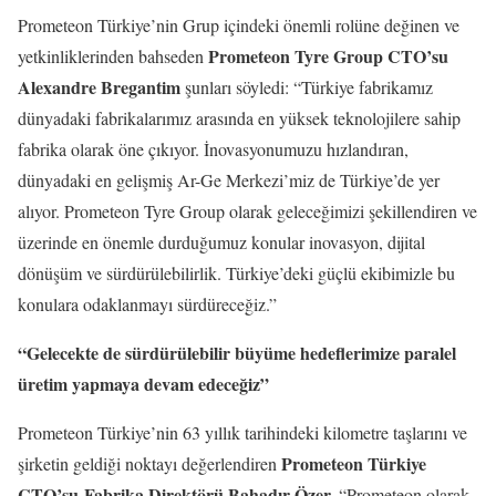
Prometeon Türkiye’nin Grup içindeki önemli rolüne değinen ve
Prometeon Tyre Group CTO’su
yetkinliklerinden bahseden
Alexandre Bregantim
şunları söyledi: “Türkiye fabrikamız
dünyadaki fabrikalarımız arasında en yüksek teknolojilere sahip
fabrika olarak öne çıkıyor. İnovasyonumuzu hızlandıran,
dünyadaki en gelişmiş Ar-Ge Merkezi’miz de Türkiye’de yer
alıyor. Prometeon Tyre Group olarak geleceğimizi şekillendiren ve
üzerinde en önemle durduğumuz konular inovasyon, dijital
dönüşüm ve sürdürülebilirlik. Türkiye’deki güçlü ekibimizle bu
konulara odaklanmayı sürdüreceğiz.”
“Gelecekte de sürdürülebilir büyüme hedeflerimize paralel
üretim yapmaya devam edeceğiz”
Prometeon Türkiye’nin 63 yıllık tarihindeki kilometre taşlarını ve
Prometeon Türkiye
şirketin geldiği noktayı değerlendiren
CTO’su-Fabrika Direktörü Bahadır Özer,
“Prometeon olarak