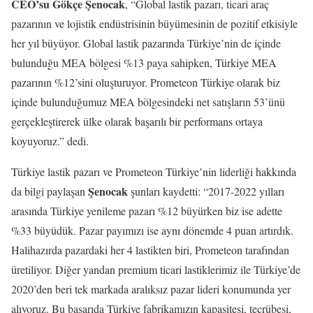
CEO’su Gökçe
Şenocak
, “Global lastik pazarı, ticari araç
pazarının ve lojistik endüstrisinin büyümesinin de pozitif etkisiyle
her yıl büyüyor. Global lastik pazarında Türkiye’nin de içinde
bulunduğu MEA bölgesi %13 paya sahipken, Türkiye MEA
pazarının %12’sini oluşturuyor. Prometeon Türkiye olarak biz
içinde bulunduğumuz MEA bölgesindeki net satışların 53’ünü
gerçekleştirerek ülke olarak başarılı bir performans ortaya
koyuyoruz.” dedi.
Türkiye lastik pazarı ve Prometeon Türkiye’nin liderliği hakkında
Şenocak
da bilgi paylaşan
şunları kaydetti: “2017-2022 yılları
arasında Türkiye yenileme pazarı %12 büyürken biz ise adette
%33 büyüdük. Pazar payımızı ise aynı dönemde 4 puan artırdık.
Halihazırda pazardaki her 4 lastikten biri, Prometeon tarafından
üretiliyor. Diğer yandan premium ticari lastiklerimiz ile Türkiye’de
2020’den beri tek markada aralıksız pazar lideri konumunda yer
alıyoruz. Bu başarıda Türkiye fabrikamızın kapasitesi, tecrübesi,