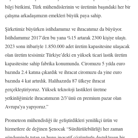
bilgi birikimi, Türk mühendislerinin ve üretimin başındaki her bir
çalışma arkadaşımızın emekleri büyük paya sahip.
Şirketimiz büyürken istihdamımız ve ihracatımız da büyüyor.
İstihdamımız 2017’den bu yana %15 artarak 2300 kişiye ulaştı.
2023 sonu itibariyle 1.850.000 adet üretim kapasitesine ulaşacak
olan üretim tesisimiz Türkiye’deki en yüksek ticari lastik üretim
kapasitesine sahip fabrika konumunda. Ciromuzu 5 yılda euro
bazında 2.4 katına çıkardık ve ihracat ciromuzu da yine euro
bazında 4 kat artırdık. Halihazırda 87 ülkeye ihracat
gerçekleştiriyoruz. Yüksek teknoloji lastikleri üretme
yetkinliğimizle ihracatımızın 2/3’ünü en premium pazar olan
Avrupa’ya yapıyoruz.”
Prometeon mühendisliği ile geliştirdikleri yenilikçi ürün ve
hizmetlere de değinen Şenocak “Sürdürülebilirliği her zaman
gündeminde tutan ve bunu inovatif çözümlerle destekleyen bir