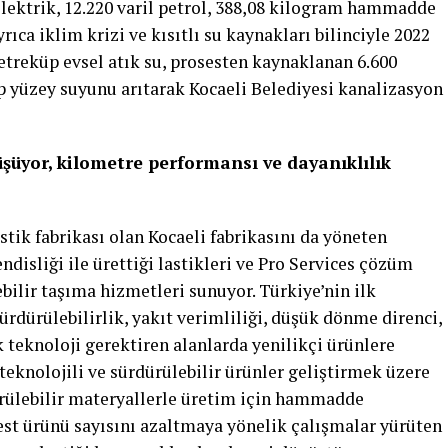
elektrik, 12.220 varil petrol, 388,08 kilogram hammadde
ıca iklim krizi ve kısıtlı su kaynakları bilinciyle 2022
etreküp evsel atık su, prosesten kaynaklanan 6.600
 yüzey suyunu arıtarak Kocaeli Belediyesi kanalizasyon
düşüyor, kilometre performansı ve dayanıklılık
stik fabrikası olan Kocaeli fabrikasını da yöneten
sliği ile ürettiği lastikleri ve Pro Services çözüm
lebilir taşıma hizmetleri sunuyor. Türkiye’nin ilk
rdürülebilirlik, yakıt verimliliği, düşük dönme direnci,
 teknoloji gerektiren alanlarda yenilikçi ürünlere
teknolojili ve sürdürülebilir ürünler geliştirmek üzere
rülebilir materyallerle üretim için hammadde
est ürünü sayısını azaltmaya yönelik çalışmalar yürüten