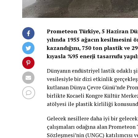
Prometeon Türkiye, 5 Haziran Dü
yılında 1955 ağacın kesilmesini ö
kazandığını, 750 ton plastik ve 2
kıyasla %95 enerji tasarrufu yapı
Dünyanın endüstriyel lastik odaklı 
vesilesiyle bir dizi etkinlik gerçekleş
kutlanan Dünya Çevre Günü’nde Prome
birlikte Kocaeli Kongre Kültür Merk
atölyesi ile plastik kirliliği konusun
Gelecek nesillere daha iyi bir gelece
çalışmaları odağına alan Prometeon Tü
Sözleşmesi’nin (UNGC) katılımcısı ve