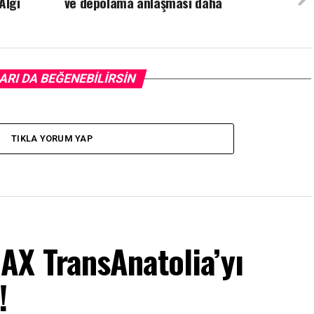
Algı
ve depolama anlaşması daha
ARI DA BEĞENEBILIRSIN
TIKLA YORUM YAP
X TransAnatolia’yı
!