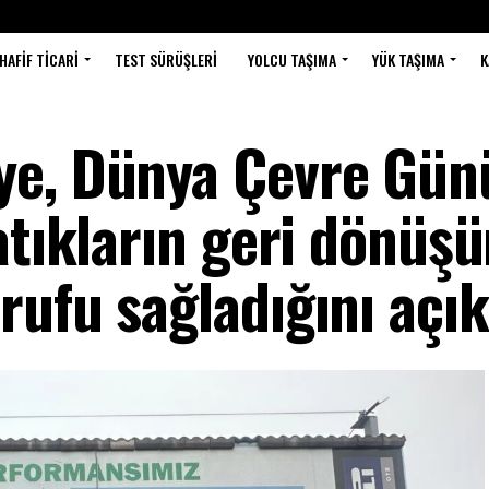
HAFIF TICARI
TEST SÜRÜŞLERI
YOLCU TAŞIMA
YÜK TAŞIMA
K
ye, Dünya Çevre Gün
atıkların geri dönüşü
ufu sağladığını açık