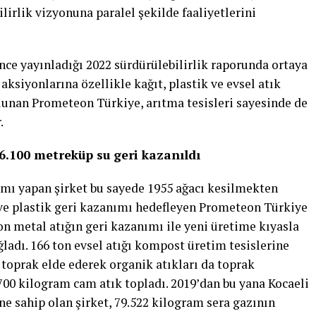
irlik vizyonuna paralel şekilde faaliyetlerini
ce yayınladığı 2022 sürdürülebilirlik raporunda ortaya
aksiyonlarına özellikle kağıt, plastik ve evsel atık
lunan Prometeon Türkiye, arıtma tesisleri sayesinde de
r.
66.100 metreküp su geri kazanıldı
nımı yapan şirket bu sayede 1955 ağacı kesilmekten
 ve plastik geri kazanımı hedefleyen Prometeon Türkiye
on metal atığın geri kazanımı ile yeni üretime kıyasla
ğladı. 166 ton evsel atığı kompost üretim tesislerine
oprak elde ederek organik atıkları da toprak
e 700 kilogram cam atık topladı. 2019’dan bu yana Kocaeli
i’ne sahip olan şirket, 79.522 kilogram sera gazının