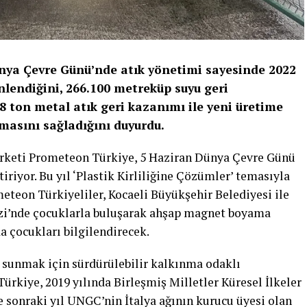
nya Çevre Günü’nde atık yönetimi sayesinde 2022
nlendiğini, 266.100 metreküp suyu geri
98 ton metal atık geri kazanımı ile yeni üretime
lmasını sağladığını duyurdu.
şirketi Prometeon Türkiye, 5 Haziran Dünya Çevre Günü
tiriyor. Bu yıl ‘Plastik Kirliliğine Çözümler’ temasıyla
teon Türkiyeliler, Kocaeli Büyükşehir Belediyesi ile
ezi’nde çocuklarla buluşarak ahşap magnet boyama
da çocukları bilgilendirecek.
k sunmak için sürdürülebilir kalkınma odaklı
rkiye, 2019 yılında Birleşmiş Milletler Küresel İlkeler
 sonraki yıl UNGC’nin İtalya ağının kurucu üyesi olan