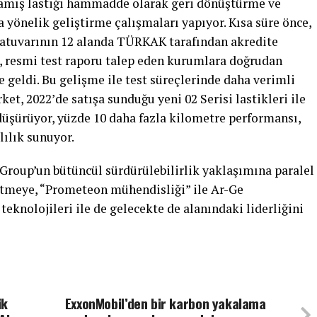
mış lastiği hammadde olarak geri dönüştürme ve
 yönelik geliştirme çalışmaları yapıyor. Kısa süre önce,
ratuvarının 12 alanda TÜRKAK tarafından akredite
 resmi test raporu talep eden kurumlara doğrudan
le geldi. Bu gelişme ile test süreçlerinde daha verimli
ket, 2022’de satışa sunduğu yeni 02 Serisi lastikleri ile
düşürüyor, yüzde 10 daha fazla kilometre performansı,
lılık sunuyor.
roup’un bütüncül sürdürülebilirlik yaklaşımına paralel
ltmeye, “Prometeon mühendisliği” ile Ar-Ge
teknolojileri ile de gelecekte de alanındaki liderliğini
ik
ExxonMobil’den bir karbon yakalama