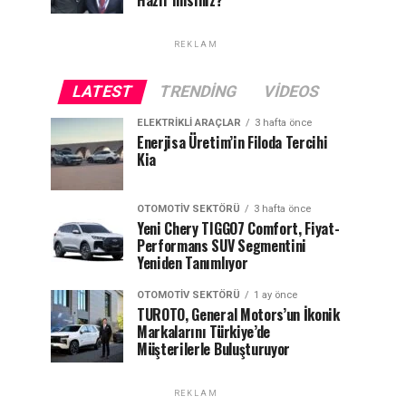
Hazır mısınız?
REKLAM
LATEST
TRENDING
VIDEOS
ELEKTRIKLI ARAÇLAR
3 hafta önce
Enerjisa Üretim’in Filoda Tercihi
Kia
OTOMOTIV SEKTÖRÜ
3 hafta önce
Yeni Chery TIGGO7 Comfort, Fiyat-
Performans SUV Segmentini
Yeniden Tanımlıyor
OTOMOTIV SEKTÖRÜ
1 ay önce
TUROTO, General Motors’un İkonik
Markalarını Türkiye’de
Müşterilerle Buluşturuyor
REKLAM