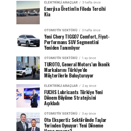
ELEKTRIKLI ARAÇLAR
3 hafta önce
Enerjisa Üretim’in Filoda Tercihi
Kia
OTOMOTIV SEKTÖRÜ
3 hafta önce
Yeni Chery TIGGO7 Comfort, Fiyat-
Performans SUV Segmentini
Yeniden Tanımlıyor
OTOMOTIV SEKTÖRÜ
1 ay önce
TUROTO, General Motors’un İkonik
Markalarını Türkiye’de
Müşterilerle Buluşturuyor
ELEKTRIKLI ARAÇLAR
2 ay önce
FUCHS Lubricants Türkiye Yeni
Dönem Büyüme Stratejisini
Açıkladı
OTOMOTIV SEKTÖRÜ
3 ay önce
Oto Ekspertiz Sektöründe Taşlar
Yerinden Oynuyor: Yeni Döneme