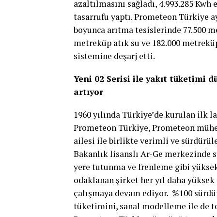
azaltılmasını sağladı, 4.993.285 Kwh 
tasarrufu yaptı. Prometeon Türkiye ayr
boyunca arıtma tesislerinde 77.500 m
metreküp atık su ve 182.000 metreküp
sistemine deşarj etti.
Yeni 02 Serisi ile yakıt tüketimi 
artıyor
1960 yılında Türkiye’de kurulan ilk la
Prometeon Türkiye, Prometeon mühendi
ailesi ile birlikte verimli ve sürdürü
Bakanlık lisanslı Ar-Ge merkezinde sü
yere tutunma ve frenleme gibi yüksek
odaklanan şirket her yıl daha yüksek 
çalışmaya devam ediyor.
%100 sürdü
tüketimini, sanal modelleme ile de t