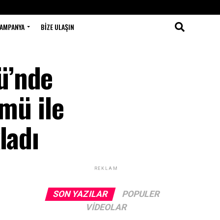
AMPANYA
BIZE ULAŞIN
ü’nde
mü ile
ladı
REKLAM
SON YAZILAR
POPULER
VIDEOLAR