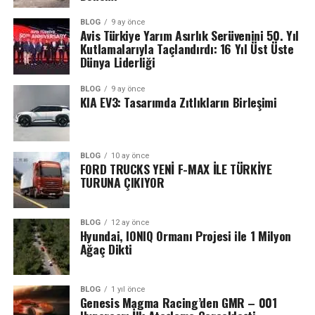
BLOG
9 ay önce
Avis Türkiye Yarım Asırlık Serüvenini 50. Yıl
Kutlamalarıyla Taçlandırdı: 16 Yıl Üst Üste
Dünya Liderliği
BLOG
9 ay önce
KIA EV3: Tasarımda Zıtlıkların Birleşimi
BLOG
10 ay önce
FORD TRUCKS YENİ F-MAX İLE TÜRKİYE
TURUNA ÇIKIYOR
BLOG
12 ay önce
Hyundai, IONIQ Ormanı Projesi ile 1 Milyon
Ağaç Dikti
BLOG
1 yıl önce
Genesis Magma Racing’den GMR – 001