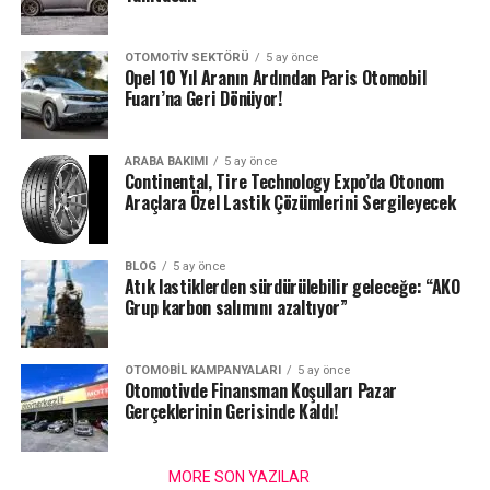
OTOMOTIV SEKTÖRÜ
5 ay önce
Opel 10 Yıl Aranın Ardından Paris Otomobil
Fuarı’na Geri Dönüyor!
ARABA BAKIMI
5 ay önce
Continental, Tire Technology Expo’da Otonom
Araçlara Özel Lastik Çözümlerini Sergileyecek
BLOG
5 ay önce
Atık lastiklerden sürdürülebilir geleceğe: “AKO
Grup karbon salımını azaltıyor”
OTOMOBIL KAMPANYALARI
5 ay önce
Otomotivde Finansman Koşulları Pazar
Gerçeklerinin Gerisinde Kaldı!
MORE SON YAZILAR