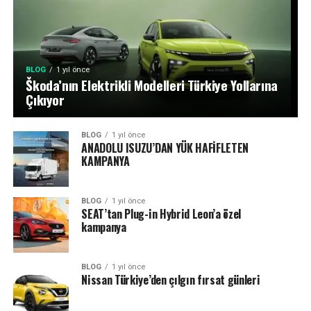
BLOG
1 yıl önce
Škoda’nın Elektrikli Modelleri Türkiye Yollarına
Çıkıyor
BLOG
1 yıl önce
ANADOLU ISUZU’DAN YÜK HAFİFLETEN
KAMPANYA
BLOG
1 yıl önce
SEAT’tan Plug-in Hybrid Leon’a özel
kampanya
BLOG
1 yıl önce
Nissan Türkiye’den çılgın fırsat günleri