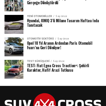
Gerçeğe Dönüştürdü
YENI OTOMOBILLER
5 ay önce
Hyundai, IONIQ 3’ü Milano Tasarım Haftası’nda
Tanıtacak
OTOMOTIV SEKTÖRÜ
5 ay önce
Opel 10 Yıl Aranın Ardından Paris Otomobil
Fuarı’na Geri Dönüyor!
TEST SÜRÜŞLERI
5 ay önce
TEST: Fiat Egea Cross Traction+: Şehirli
Karakter, Hafif Arazi Tutkusu