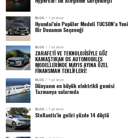
Hypercar: İlk Ateşleme Gerçekleşti
BLOG
1 yıl önce
Hyundai’nin Popüler Modeli TUCSON’a Yeni
Bir Donanım Seçeneği
BLOG
1 yıl önce
ZARAFETİ VE TEKNOLOJİSİYLE GÖZ
KAMAŞTIRAN DS AUTOMOBILES
MODELLERİNDE MAYIS AYINA ÖZEL
FİNANSMAN TEKLİFLERİ!
BLOG
1 yıl önce
Dünyanın en büyük elektrikli gemisi
Tazmanya sularında
BLOG
1 yıl önce
Stellantis’in geliri yüzde 14 düştü