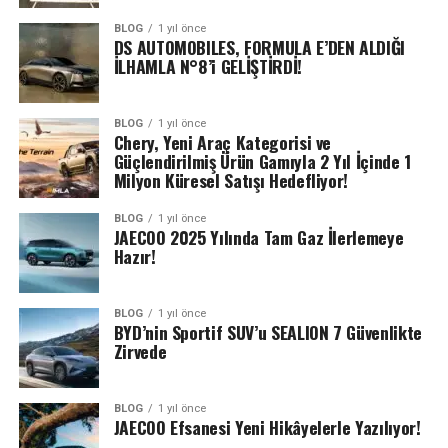
BLOG
1 yıl önce
DS AUTOMOBILES, FORMULA E’DEN ALDIĞI
İLHAMLA N°8’i GELİŞTİRDİ!
BLOG
1 yıl önce
Chery, Yeni Araç Kategorisi ve
Güçlendirilmiş Ürün Gamıyla 2 Yıl İçinde 1
Milyon Küresel Satışı Hedefliyor!
BLOG
1 yıl önce
JAECOO 2025 Yılında Tam Gaz İlerlemeye
Hazır!
BLOG
1 yıl önce
BYD’nin Sportif SUV’u SEALION 7 Güvenlikte
Zirvede
BLOG
1 yıl önce
JAECOO Efsanesi Yeni Hikâyelerle Yazılıyor!