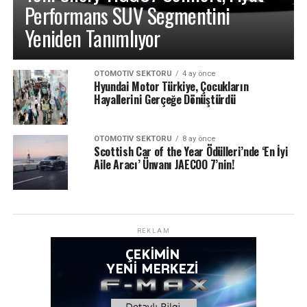
Performans SUV Segmentini
Yeniden Tanımlıyor
OTOMOTIV SEKTÖRÜ
4 ay önce
Hyundai Motor Türkiye, Çocukların
Hayallerini Gerçeğe Dönüştürdü
OTOMOTIV SEKTÖRÜ
8 ay önce
Scottish Car of the Year Ödülleri’nde ‘En İyi
Aile Aracı’ Ünvanı JAECOO 7’nin!
REKLAM