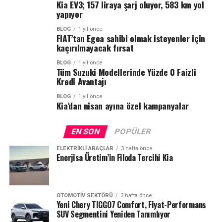
Kia EV3; 157 liraya şarj oluyor, 583 km yol
yapıyor
BLOG
1 yıl önce
FIAT’tan Egea sahibi olmak isteyenler için
kaçırılmayacak fırsat
BLOG
1 yıl önce
Tüm Suzuki Modellerinde Yüzde 0 Faizli
Kredi Avantajı
BLOG
1 yıl önce
Kia’dan nisan ayına özel kampanyalar
EN SON
POPÜLER
ELEKTRIKLI ARAÇLAR
3 hafta önce
Enerjisa Üretim’in Filoda Tercihi Kia
OTOMOTIV SEKTÖRÜ
3 hafta önce
Yeni Chery TIGGO7 Comfort, Fiyat-Performans
SUV Segmentini Yeniden Tanımlıyor