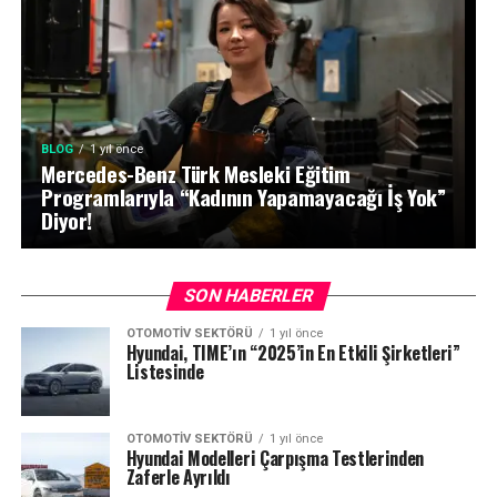
BLOG
1 yıl önce
Mercedes-Benz Türk Mesleki Eğitim
Programlarıyla “Kadının Yapamayacağı İş Yok”
Diyor!
SON HABERLER
OTOMOTIV SEKTÖRÜ
1 yıl önce
Hyundai, TIME’ın “2025’in En Etkili Şirketleri”
Listesinde
OTOMOTIV SEKTÖRÜ
1 yıl önce
Hyundai Modelleri Çarpışma Testlerinden
Zaferle Ayrıldı