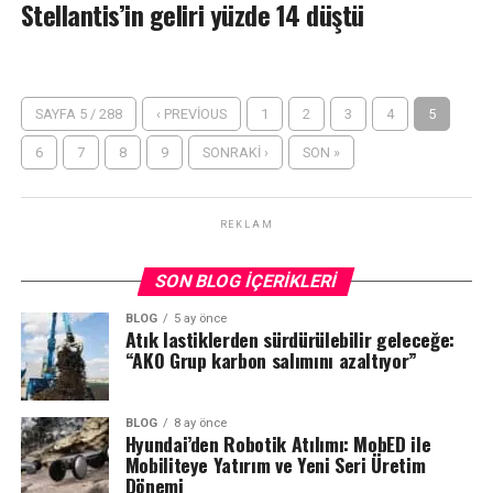
Stellantis’in geliri yüzde 14 düştü
SAYFA 5 / 288
‹ PREVIOUS
1
2
3
4
5
6
7
8
9
SONRAKI ›
SON »
REKLAM
SON BLOG İÇERIKLERI
BLOG
5 ay önce
Atık lastiklerden sürdürülebilir geleceğe:
“AKO Grup karbon salımını azaltıyor”
BLOG
8 ay önce
Hyundai’den Robotik Atılımı: MobED ile
Mobiliteye Yatırım ve Yeni Seri Üretim
Dönemi