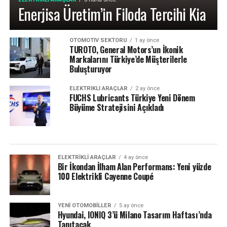
Enerjisa Üretim’in Filoda Tercihi Kia
OTOMOTIV SEKTÖRÜ
1 ay önce
TUROTO, General Motors’un İkonik
Markalarını Türkiye’de Müşterilerle
Buluşturuyor
ELEKTRIKLI ARAÇLAR
2 ay önce
FUCHS Lubricants Türkiye Yeni Dönem
Büyüme Stratejisini Açıkladı
ELEKTRIKLI ARAÇLAR
4 ay önce
Bir İkondan İlham Alan Performans: Yeni yüzde
100 Elektrikli Cayenne Coupé
YENI OTOMOBILLER
5 ay önce
Hyundai, IONIQ 3’ü Milano Tasarım Haftası’nda
Tanıtacak