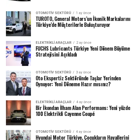
OTOMOTIV SEKTÖRÜ
1 ay önce
TUROTO, General Motors’un İkonik Markalarını
Türkiye’de Müşterilerle Buluşturuyor
ELEKTRIKLI ARAÇLAR
2 ay önce
FUCHS Lubricants Türkiye Yeni Dönem Büyüme
Stratejisini Açıkladı
OTOMOTIV SEKTÖRÜ
3 ay önce
Oto Ekspertiz Sektöründe Taşlar Yerinden
Oynuyor: Yeni Döneme Hazır mısınız?
ELEKTRIKLI ARAÇLAR
4 ay önce
Bir İkondan İlham Alan Performans: Yeni yüzde
100 Elektrikli Cayenne Coupé
OTOMOTIV SEKTÖRÜ
4 ay önce
Hyundai Motor Türkiye, Çocukların Hayallerini