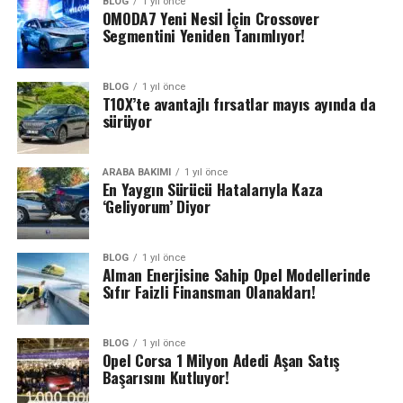
BLOG
1 yıl önce
OMODA7 Yeni Nesil İçin Crossover
Segmentini Yeniden Tanımlıyor!
BLOG
1 yıl önce
T10X’te avantajlı fırsatlar mayıs ayında da
sürüyor
ARABA BAKIMI
1 yıl önce
En Yaygın Sürücü Hatalarıyla Kaza
‘Geliyorum’ Diyor
BLOG
1 yıl önce
Alman Enerjisine Sahip Opel Modellerinde
Sıfır Faizli Finansman Olanakları!
BLOG
1 yıl önce
Opel Corsa 1 Milyon Adedi Aşan Satış
Başarısını Kutluyor!