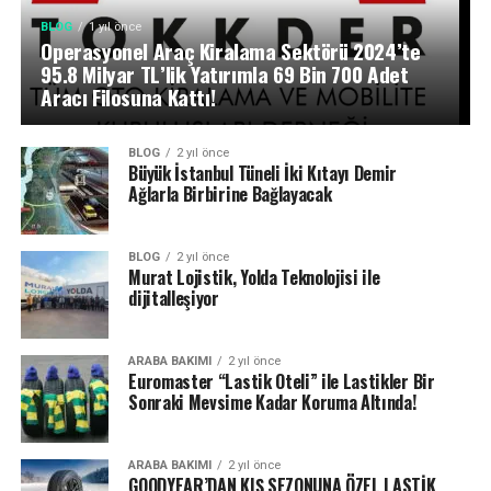
BLOG
1 yıl önce
Operasyonel Araç Kiralama Sektörü 2024’te
95.8 Milyar TL’lik Yatırımla 69 Bin 700 Adet
Aracı Filosuna Kattı!
BLOG
2 yıl önce
Büyük İstanbul Tüneli İki Kıtayı Demir
Ağlarla Birbirine Bağlayacak
BLOG
2 yıl önce
Murat Lojistik, Yolda Teknolojisi ile
dijitalleşiyor
ARABA BAKIMI
2 yıl önce
Euromaster “Lastik Oteli” ile Lastikler Bir
Sonraki Mevsime Kadar Koruma Altında!
ARABA BAKIMI
2 yıl önce
GOODYEAR’DAN KIŞ SEZONUNA ÖZEL LASTİK