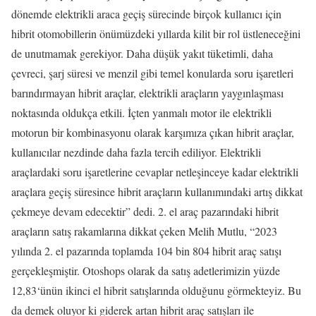
dönemde elektrikli araca geçiş sürecinde birçok kullanıcı için
hibrit otomobillerin önümüzdeki yıllarda kilit bir rol üstleneceğini
de unutmamak gerekiyor. Daha düşük yakıt tüketimli, daha
çevreci, şarj süresi ve menzil gibi temel konularda soru işaretleri
barındırmayan hibrit araçlar, elektrikli araçların yaygınlaşması
noktasında oldukça etkili. İçten yanmalı motor ile elektrikli
motorun bir kombinasyonu olarak karşımıza çıkan hibrit araçlar,
kullanıcılar nezdinde daha fazla tercih ediliyor. Elektrikli
araçlardaki soru işaretlerine cevaplar netleşinceye kadar elektrikli
araçlara geçiş süresince hibrit araçların kullanımındaki artış dikkat
çekmeye devam edecektir” dedi. 2. el araç pazarındaki hibrit
araçların satış rakamlarına dikkat çeken Melih Mutlu, “2023
yılında 2. el pazarında toplamda 104 bin 804 hibrit araç satışı
gerçekleşmiştir. Otoshops olarak da satış adetlerimizin yüzde
12,83‘ünün ikinci el hibrit satışlarında olduğunu görmekteyiz. Bu
da demek oluyor ki giderek artan hibrit araç satışları ile