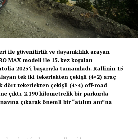
i ile güvenilirlik ve dayanıklılık arayan
PRO MAX modeli ile 15. kez koşulan
atolia 2025’i başarıyla tamamladı. Rallinin 15
layan tek iki tekerlekten çekişli (4×2) araç
 dört tekerlekten çekişli (4×4) off-road
e çıktı. 2.190 kilometrelik bir parkurda
navına çıkarak önemli bir “atılım anı”na