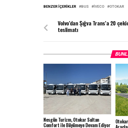
BENZER İÇERIKLER
BUS
IVECO
OTOKAR
Volvo’dan Şığva Trans’a 20 çeki
teslimatı
BUNL
Nesgün Turizm, Otokar Sultan
Otokar
Comfort ile Büyümeye Devam Ediyor
Araçla