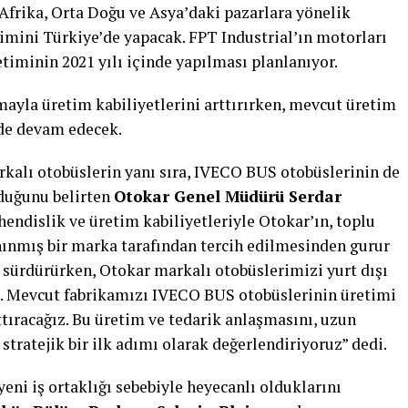
 Afrika, Orta Doğu ve Asya’daki pazarlara yönelik
timini Türkiye’de yapacak. FPT Industrial’ın motorları
etiminin 2021 yılı içinde yapılması planlanıyor.
ayla üretim kabiliyetlerini arttırırken, mevcut üretim
 de devam edecek.
kalı otobüslerin yanı sıra, IVECO BUS otobüslerinin de
duğunu belirten
Otokar Genel Müdürü Serdar
hendislik ve üretim kabiliyetleriyle Otokar’ın, toplu
ınmış bir marka tarafından tercih edilmesinden gurur
sürdürürken, Otokar markalı otobüslerimizi yurt dışı
. Mevcut fabrikamızı IVECO BUS otobüslerinin üretimi
ttıracağız. Bu üretim ve tedarik anlaşmasını, uzun
 stratejik bir ilk adımı olarak değerlendiriyoruz” dedi.
yeni iş ortaklığı sebebiyle heyecanlı olduklarını