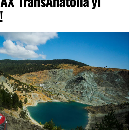
X TransAnatolia’yı
!