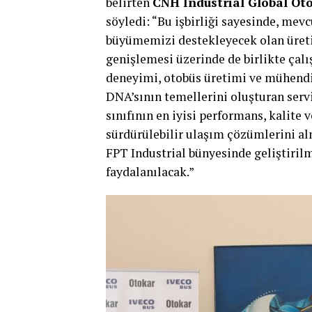
belirten
CNH Industrial Global Ot
söyledi: “Bu işbirliği sayesinde, mevc
büyümemizi destekleyecek olan üreti
genişlemesi üzerinde de birlikte çalı
deneyimi, otobüs üretimi ve mühendi
DNA’sının temellerini oluşturan servi
sınıfının en iyisi performans, kalite
sürdürülebilir ulaşım çözümlerini al
FPT Industrial bünyesinde geliştiril
faydalanılacak.”