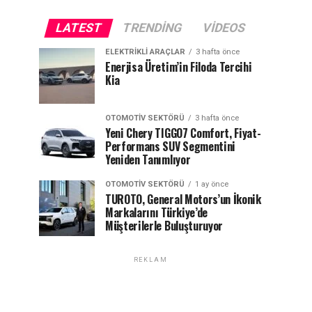
LATEST
TRENDING
VIDEOS
ELEKTRIKLI ARAÇLAR
3 hafta önce
Enerjisa Üretim’in Filoda Tercihi
Kia
OTOMOTIV SEKTÖRÜ
3 hafta önce
Yeni Chery TIGGO7 Comfort, Fiyat-
Performans SUV Segmentini
Yeniden Tanımlıyor
OTOMOTIV SEKTÖRÜ
1 ay önce
TUROTO, General Motors’un İkonik
Markalarını Türkiye’de
Müşterilerle Buluşturuyor
REKLAM