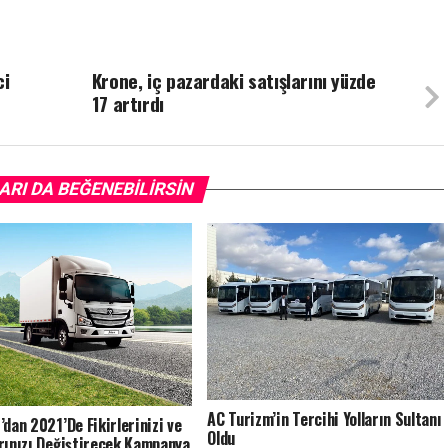
ci
Krone, iç pazardaki satışlarını yüzde
17 artırdı
ARI DA BEĞENEBILIRSIN
AC Turizm’in Tercihi Yolların Sultanı
’dan 2021’De Fikirlerinizi ve
Oldu
rınızı Değiştirecek Kampanya