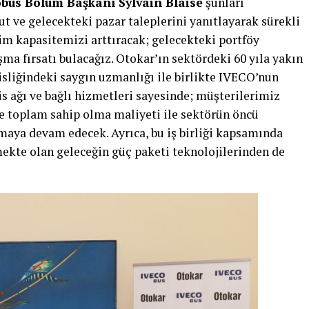
obüs Bölüm Başkanı Sylvain Blaise
şunları
ut ve gelecekteki pazar taleplerini yanıtlayarak sürekli
m kapasitemizi arttıracak; gelecekteki portföy
şma fırsatı bulacağız. Otokar’ın sektördeki 60 yıla yakın
sliğindeki saygın uzmanlığı ile birlikte IVECO’nun
s ağı ve bağlı hizmetleri sayesinde; müşterilerimiz
 ve toplam sahip olma maliyeti ile sektörün öncü
maya devam edecek. Ayrıca, bu iş birliği kapsamında
mekte olan geleceğin güç paketi teknolojilerinden de