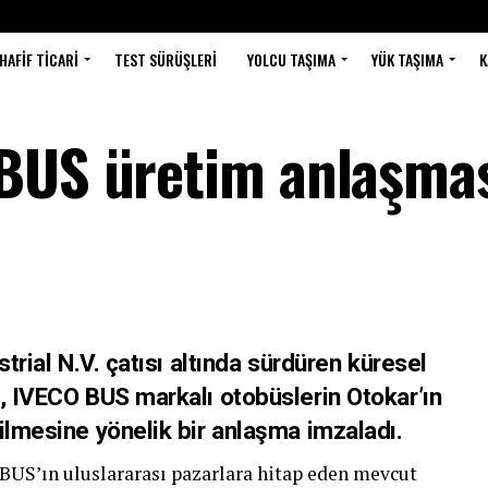
HAFIF TICARI
TEST SÜRÜŞLERI
YOLCU TAŞIMA
YÜK TAŞIMA
K
 BUS üretim anlaşma
strial N.V. çatısı altında sürdüren küresel
e, IVECO BUS markalı otobüslerin Otokar’ın
ilmesine yönelik bir anlaşma imzaladı.
US’ın uluslararası pazarlara hitap eden mevcut