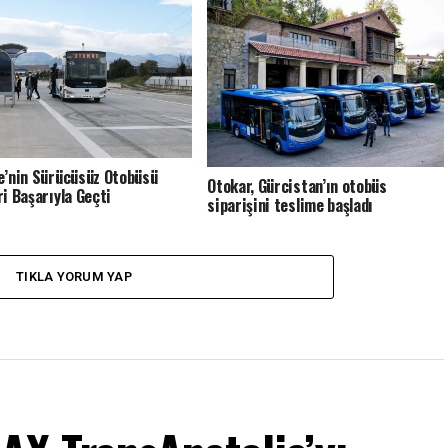
e’nin Sürücüsüz Otobüsü
Otokar, Gürcistan’ın otobüs
ri Başarıyla Geçti
siparişini teslime başladı
TIKLA YORUM YAP