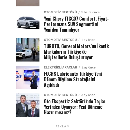
OTOMOTIV SEKTÖRÜ
3 hafta önce
Yeni Chery TIGGO7 Comfort, Fiyat-
Performans SUV Segmentini
Yeniden Tanımlıyor
OTOMOTIV SEKTÖRÜ
1 ay önce
TUROTO, General Motors’un İkonik
Markalarını Türkiye’de
Müşterilerle Buluşturuyor
ELEKTRIKLI ARAÇLAR
2 ay önce
FUCHS Lubricants Türkiye Yeni
Dönem Büyüme Stratejisini
Açıkladı
OTOMOTIV SEKTÖRÜ
3 ay önce
Oto Ekspertiz Sektöründe Taşlar
Yerinden Oynuyor: Yeni Döneme
Hazır mısınız?
REKLAM