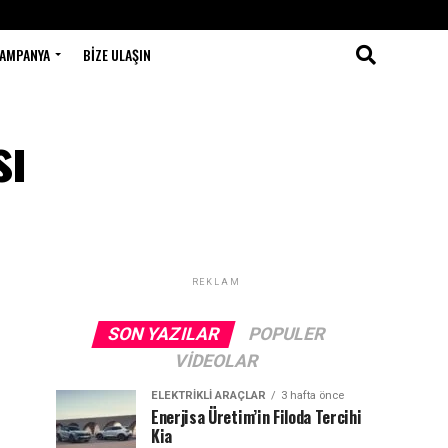
AMPANYA
BIZE ULAŞIN
sı
REKLAM
SON YAZILAR
POPULER
VIDEOLAR
ELEKTRIKLI ARAÇLAR
3 hafta önce
Enerjisa Üretim’in Filoda Tercihi
Kia