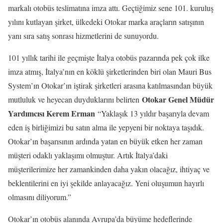
markalı otobüs teslimatına imza attı. Geçtiğimiz sene 101. kuruluş
yılını kutlayan şirket, ülkedeki Otokar marka araçların satışının
yanı sıra satış sonrası hizmetlerini de sunuyordu.
101 yıllık tarihi ile geçmişte İtalya otobüs pazarında pek çok ilke
imza atmış, İtalya’nın en köklü şirketlerinden biri olan Mauri Bus
System’ın Otokar’ın iştirak şirketleri arasına katılmasından büyük
Otokar Genel Müdür
mutluluk ve heyecan duyduklarını belirten
Yardımcısı Kerem Erman
“Yaklaşık 13 yıldır başarıyla devam
eden iş birliğimizi bu satın alma ile yepyeni bir noktaya taşıdık.
Otokar’ın başarısının ardında yatan en büyük etken her zaman
müşteri odaklı yaklaşımı olmuştur. Artık İtalya’daki
müşterilerimize her zamankinden daha yakın olacağız, ihtiyaç ve
beklentilerini en iyi şekilde anlayacağız. Yeni oluşumun hayırlı
olmasını diliyorum.”
Otokar’ın otobüs alanında Avrupa’da büyüme hedeflerinde