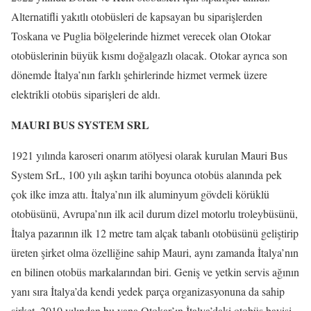
Alternatifli yakıtlı otobüsleri de kapsayan bu siparişlerden
Toskana ve Puglia bölgelerinde hizmet verecek olan Otokar
otobüslerinin büyük kısmı doğalgazlı olacak. Otokar ayrıca son
dönemde İtalya’nın farklı şehirlerinde hizmet vermek üzere
elektrikli otobüs siparişleri de aldı.
MAURI BUS SYSTEM SRL
1921 yılında karoseri onarım atölyesi olarak kurulan Mauri Bus
System SrL, 100 yılı aşkın tarihi boyunca otobüs alanında pek
çok ilke imza attı. İtalya’nın ilk aluminyum gövdeli körüklü
otobüsünü, Avrupa’nın ilk acil durum dizel motorlu troleybüsünü,
İtalya pazarının ilk 12 metre tam alçak tabanlı otobüsünü geliştirip
üreten şirket olma özelliğine sahip Mauri, aynı zamanda İtalya’nın
en bilinen otobüs markalarından biri. Geniş ve yetkin servis ağının
yanı sıra İtalya’da kendi yedek parça organizasyonuna da sahip
şirket, 2010 yılından bu yana Otokar’ın İtalya’daki otobüs bayisi