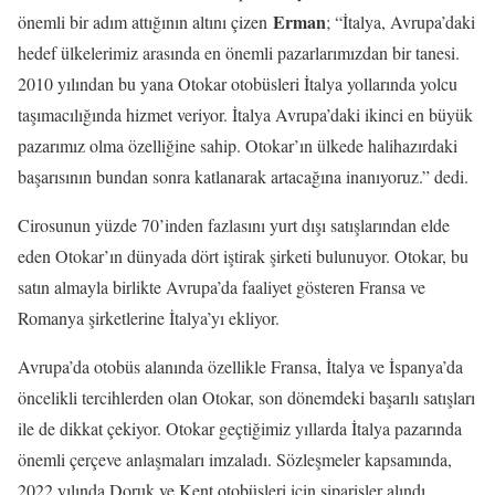
Erman
önemli bir adım attığının altını çizen
; “İtalya, Avrupa’daki
hedef ülkelerimiz arasında en önemli pazarlarımızdan bir tanesi.
2010 yılından bu yana Otokar otobüsleri İtalya yollarında yolcu
taşımacılığında hizmet veriyor. İtalya Avrupa’daki ikinci en büyük
pazarımız olma özelliğine sahip. Otokar’ın ülkede halihazırdaki
başarısının bundan sonra katlanarak artacağına inanıyoruz.” dedi.
Cirosunun yüzde 70’inden fazlasını yurt dışı satışlarından elde
eden Otokar’ın dünyada dört iştirak şirketi bulunuyor. Otokar, bu
satın almayla birlikte Avrupa’da faaliyet gösteren Fransa ve
Romanya şirketlerine İtalya’yı ekliyor.
Avrupa’da otobüs alanında özellikle Fransa, İtalya ve İspanya’da
öncelikli tercihlerden olan Otokar, son dönemdeki başarılı satışları
ile de dikkat çekiyor. Otokar geçtiğimiz yıllarda İtalya pazarında
önemli çerçeve anlaşmaları imzaladı. Sözleşmeler kapsamında,
2022 yılında Doruk ve Kent otobüsleri için siparişler alındı.