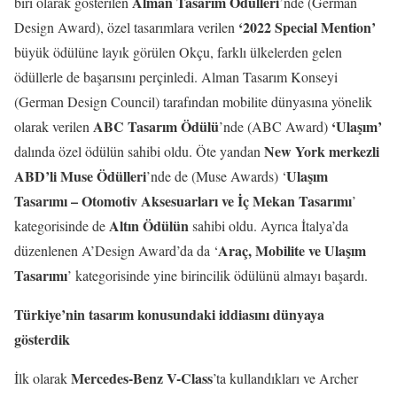
Alman Tasarım Ödülleri
biri olarak gösterilen
’nde (German
‘2022 Special Mention’
Design Award), özel tasarımlara verilen
büyük ödülüne layık görülen Okçu, farklı ülkelerden gelen
ödüllerle de başarısını perçinledi. Alman Tasarım Konseyi
(German Design Council) tarafından mobilite dünyasına yönelik
ABC Tasarım Ödülü
‘Ulaşım’
olarak verilen
’nde (ABC Award)
New York merkezli
dalında özel ödülün sahibi oldu. Öte yandan
ABD’li Muse Ödülleri
Ulaşım
’nde de (Muse Awards) ‘
Tasarımı – Otomotiv Aksesuarları ve İç Mekan Tasarımı
’
Altın Ödülün
kategorisinde de
sahibi oldu. Ayrıca İtalya’da
Araç, Mobilite ve Ulaşım
düzenlenen A’Design Award’da da ‘
Tasarımı
’ kategorisinde yine birincilik ödülünü almayı başardı.
Türkiye’nin tasarım konusundaki iddiasını dünyaya
gösterdik
Mercedes-Benz V-Class
İlk olarak
’ta kullandıkları ve Archer