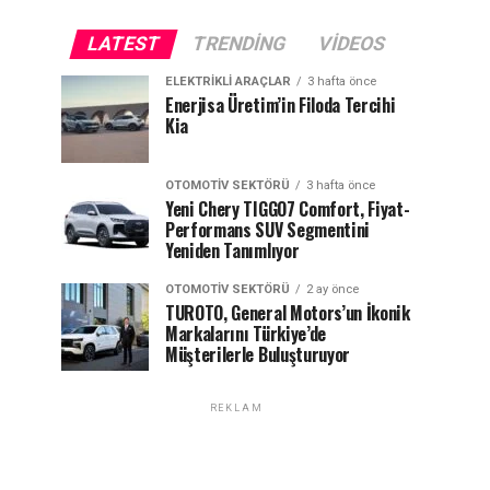
LATEST
TRENDING
VIDEOS
ELEKTRIKLI ARAÇLAR
3 hafta önce
Enerjisa Üretim’in Filoda Tercihi
Kia
OTOMOTIV SEKTÖRÜ
3 hafta önce
Yeni Chery TIGGO7 Comfort, Fiyat-
Performans SUV Segmentini
Yeniden Tanımlıyor
OTOMOTIV SEKTÖRÜ
2 ay önce
TUROTO, General Motors’un İkonik
Markalarını Türkiye’de
Müşterilerle Buluşturuyor
REKLAM