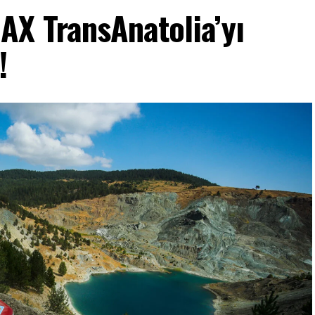
X TransAnatolia’yı
!