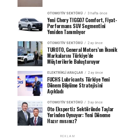
OTOMOTIV SEKTÖRÜ
3 hafta önce
Yeni Chery TIGGO7 Comfort, Fiyat-
Performans SUV Segmentini
Yeniden Tanımlıyor
OTOMOTIV SEKTÖRÜ
2 ay önce
TUROTO, General Motors’un İkonik
Markalarını Türkiye’de
Müşterilerle Buluşturuyor
ELEKTRIKLI ARAÇLAR
2 ay önce
FUCHS Lubricants Türkiye Yeni
Dönem Büyüme Stratejisini
Açıkladı
OTOMOTIV SEKTÖRÜ
3 ay önce
Oto Ekspertiz Sektöründe Taşlar
Yerinden Oynuyor: Yeni Döneme
Hazır mısınız?
REKLAM