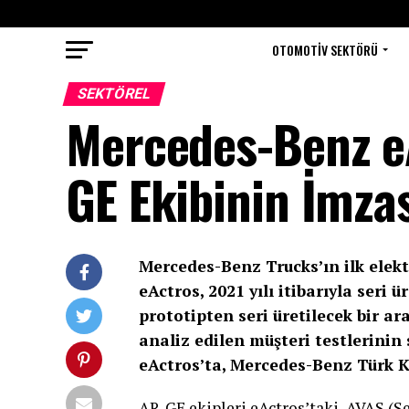
OTOMOTIV SEKTÖRÜ
SEKTÖREL
Mercedes-Benz e
GE Ekibinin İmza
Mercedes-Benz Trucks’ın ilk elek
eActros, 2021 yılı itibarıyla seri
prototipten seri üretilecek bir 
analiz edilen müşteri testlerinin 
eActros’ta, Mercedes-Benz Türk 
AR-GE ekipleri eActros’taki, AVAS (Se