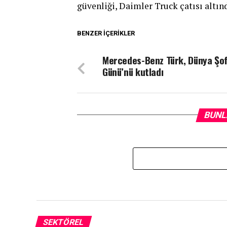
güvenliği, Daimler Truck çatısı altında
BENZER İÇERIKLER
Mercedes-Benz Türk, Dünya Şof
Günü’nü kutladı
BUNL
SEKTÖREL