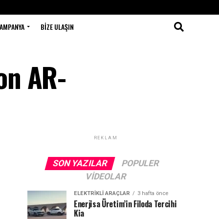
AMPANYA
BIZE ULAŞIN
on AR-
REKLAM
SON YAZILAR
POPULER
VIDEOLAR
ELEKTRIKLI ARAÇLAR
3 hafta önce
Enerjisa Üretim’in Filoda Tercihi
Kia