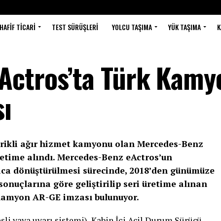
HAFIF TICARI
TEST SÜRÜŞLERI
YOLCU TAŞIMA
YÜK TAŞIMA
K
Actros’ta Türk Kamy
sı
trikli ağır hizmet kamyonu olan Mercedes-Benz
 üretime alındı. Mercedes-Benz eActros’un
araca dönüştürülmesi sürecinde, 2018’den günümüze
sonuçlarına göre geliştirilip seri üretime alınan
Kamyon AR-GE imzası bulunuyor.
sli yaya uyarı sistemi), Kabin İçi Acil Durum Sürücü