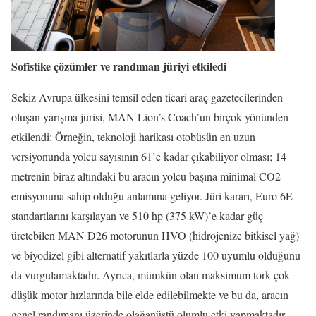
Sofistike çözümler ve randıman jüriyi etkiledi
Sekiz Avrupa ülkesini temsil eden ticari araç gazetecilerinden
oluşan yarışma jürisi, MAN Lion’s Coach’un birçok yönünden
etkilendi: Örneğin, teknoloji harikası otobüsün en uzun
versiyonunda yolcu sayısının 61’e kadar çıkabiliyor olması; 14
metrenin biraz altındaki bu aracın yolcu başına minimal CO2
emisyonuna sahip olduğu anlamına geliyor. Jüri kararı, Euro 6E
standartlarını karşılayan ve 510 hp (375 kW)’e kadar güç
üretebilen MAN D26 motorunun HVO (hidrojenize bitkisel yağ)
ve biyodizel gibi alternatif yakıtlarla yüzde 100 uyumlu olduğunu
da vurgulamaktadır. Ayrıca, mümkün olan maksimum tork çok
düşük motor hızlarında bile elde edilebilmekte ve bu da, aracın
genel randımanı üzerinde olağanüstü olumlu etki yapmaktadır.