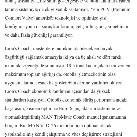
dönüş asistanıyla, hız sınırı göstergesiyle ve otomatik trafik işareti
tanıma sistemiyle de ek güvenlik sağlanıyor. Yeni PCV (Premium
Comfort Valve) amortisör teknolojisi ve optimize şasi
konfigürasyonu da sürüş konforunu, geliştirilmiş araç yönetimini
ve daha fazla güvenliği garantiliyor.
Lion’s Coach, müşterilere mümkün olabilecek en büyük
özgürlüğü sağlamak amacıyla iki ya da üç akslı ve dört farklı
uzunluk seçeneği ile sunuluyor. 19.5 tona kadar çıkan izin verilen
maksimum toplam ağırlığı da, otobüs işletmecilerinin olası
uygulamalarında esneklik gösterebilmelerine yardımcı oluyor.
Lion’s Coach ekonomik randıman açısından da yüksek
standartları karşılıyor. Otobüs ekonomik sürüş performansındaki
başarasını, kısmen optimize Euro 6 güç aktarım sistemine ve
otomatikleştirilmiş MAN TipMatic Coach manuel şanzımanına
borçlu. Bu, MAN’ın D-26 motorları için optimal olarak
yapılandırılmış kendi çalıştırma ve vites değiştirme stratejisini