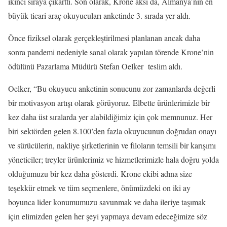
ikinci sıraya çıkarttı. Son olarak, Krone aksı da, Almanya’nın en
büyük ticari araç okuyucuları anketinde 3. sırada yer aldı.
Önce fiziksel olarak gerçekleştirilmesi planlanan ancak daha
sonra pandemi nedeniyle sanal olarak yapılan törende Krone’nin
ödülünü Pazarlama Müdürü Stefan Oelker teslim aldı.
Oelker, “Bu okuyucu anketinin sonucunu zor zamanlarda değerli
bir motivasyon artışı olarak görüyoruz. Elbette ürünlerimizle bir
kez daha üst sıralarda yer alabildiğimiz için çok memnunuz. Her
biri sektörden gelen 8.100’den fazla okuyucunun doğrudan onayı
ve sürücülerin, nakliye şirketlerinin ve filoların temsili bir karışımı
yöneticiler; treyler ürünlerimiz ve hizmetlerimizle hala doğru yolda
olduğumuzu bir kez daha gösterdi. Krone ekibi adına size
teşekkür etmek ve tüm seçmenlere, önümüzdeki on iki ay
boyunca lider konumumuzu savunmak ve daha ileriye taşımak
için elimizden gelen her şeyi yapmaya devam edeceğimize söz