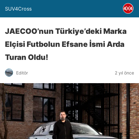
SUV4Cross
JAECOO’nun Türkiye’deki Marka
Elçisi Futbolun Efsane İsmi Arda
Turan Oldu!
Editör
2 yıl önce