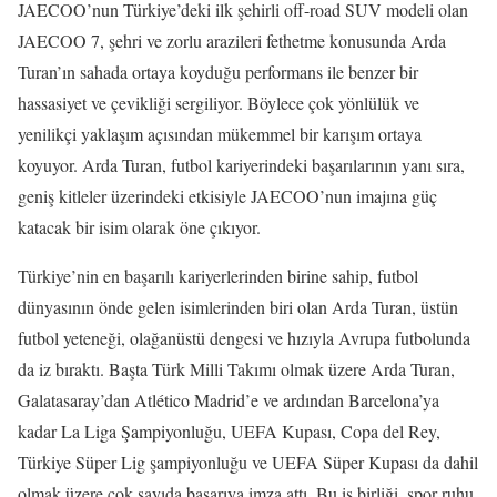
JAECOO’nun Türkiye’deki ilk şehirli off-road SUV modeli olan
JAECOO 7, şehri ve zorlu arazileri fethetme konusunda Arda
Turan’ın sahada ortaya koyduğu performans ile benzer bir
hassasiyet ve çevikliği sergiliyor. Böylece çok yönlülük ve
yenilikçi yaklaşım açısından mükemmel bir karışım ortaya
koyuyor. Arda Turan, futbol kariyerindeki başarılarının yanı sıra,
geniş kitleler üzerindeki etkisiyle JAECOO’nun imajına güç
katacak bir isim olarak öne çıkıyor.
Türkiye’nin en başarılı kariyerlerinden birine sahip, futbol
dünyasının önde gelen isimlerinden biri olan Arda Turan, üstün
futbol yeteneği, olağanüstü dengesi ve hızıyla Avrupa futbolunda
da iz bıraktı. Başta Türk Milli Takımı olmak üzere Arda Turan,
Galatasaray’dan Atlético Madrid’e ve ardından Barcelona’ya
kadar La Liga Şampiyonluğu, UEFA Kupası, Copa del Rey,
Türkiye Süper Lig şampiyonluğu ve UEFA Süper Kupası da dahil
olmak üzere çok sayıda başarıya imza attı. Bu iş birliği, spor ruhu