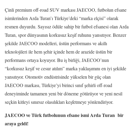
Çinli premium off-road SUV markası JAECOO, futbolun efsane
isimlerinden Arda Turan’ı Türkiye’deki “marka elçisi” olarak
resmen duyurdu. Sayısız ödüle sahip bir futbol efsanesi olan Arda
Turan, spor dünyasının korkusuz keşif ruhunu yansıtıyor. Benzer
şekilde JAECOO modelleri, üstün performans ve akıllı
teknolojileri ile hem şehir içinde hem de arazide üstün bir
performans ortaya koyuyor. Bu iş birliği, JAECOO’nun
“korkusuz keşif ve cesur atılım” marka yaklaşımını en iyi şekilde
yansıtıyor. Otomotiv endüstrisinde yükselen bir güç olan
JAECOO markası, Türkiye’yi birinci sınıf şehirli off-road
deneyiminde tamamen yeni bir döneme götürüyor ve yeni nesil
seçkin kitleyi sınırsız olasılıkları keşfetmeye yönlendiriyor.
JAECOO ve Türk futbolunun efsane ismi Arda Turan
bir
araya geldi!