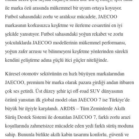
ile marka özü arasında mükemmel bir uyum ortaya koyuyor.
Futbol sahasındaki zorlu ve aralıksız mücadele, JAECOO
markasının korkusuzca keşfetme ve ilerleme cesaretini en iyi
şekilde yansıtıyor. Futbol sahasındaki yoğun rekabet ve zorlu
yolculuklarda JAECOO modellerinin mükemmel performansı,
yoğun zafer arzusu ve bilinmeyeni keşfetme yönlerinden sürekli
kendini geliştirme adına güçlü itici güçler niteliğinde.
Küresel otomotiv sektörünün en hızlı büyüyen markalarından
JAECOO, premium bir marka olarak pazara girdiği andan itibaren
çok ses getirdi. Üst düzey şehir içi off-road SUV dünyasının
özünü yansıtan ilk global model olan JAECOO 7 ise Türkiye’de
büyük bir ilgiyle karşılandı. ARDIS – Tüm Zeminlerde Akıllı
Sürüş Destek Sistemi ile donatılan JAECOO 7, farklı zorlu arazi
koşullarında zahmetsizce mücadele eden yedi farklı sürüş moduna
sahip. Bununla birlikte akıllı kabin tasarımı konforlu, güvenli ve