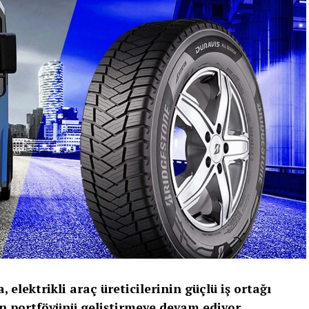
 elektrikli araç üreticilerinin güçlü iş ortağı
rün portföyünü geliştirmeye devam ediyor.