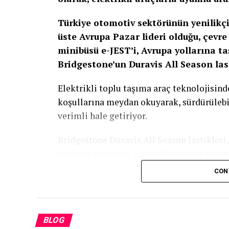
Türkiye otomotiv sektörünün yenilikç
üste Avrupa Pazar lideri olduğu, çevre
minibüsü e-JEST’i, Avrupa yollarına t
Bridgestone’un Duravis All Season lasti
Elektrikli toplu taşıma araç teknolojisind
koşullarına meydan okuyarak, sürdürülebil
verimli hale getiriyor.
Bridgestone Duravis All Season lastikleri, 
yapısını korurken, elektrikli araçlar için
sayede verimliliği artırarak operasyonel m
CON
de en aza indirmeyi hedefliyor. Bridgeston
bileşenleri sayesinde Karsan e-JEST’in fark
sürüş performansı sunmasına katkı sağlıy
BLOG