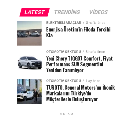
LATEST
TRENDING
VIDEOS
ELEKTRIKLI ARAÇLAR
3 hafta önce
Enerjisa Üretim’in Filoda Tercihi
Kia
OTOMOTIV SEKTÖRÜ
3 hafta önce
Yeni Chery TIGGO7 Comfort, Fiyat-
Performans SUV Segmentini
Yeniden Tanımlıyor
OTOMOTIV SEKTÖRÜ
1 ay önce
TUROTO, General Motors’un İkonik
Markalarını Türkiye’de
Müşterilerle Buluşturuyor
REKLAM