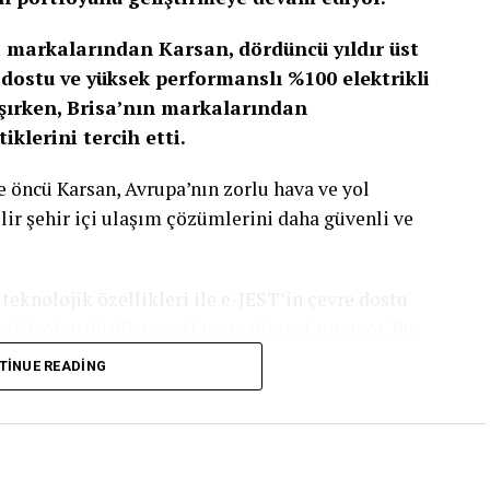
i markalarından Karsan, dördüncü yıldır üst
 dostu ve yüksek performanslı %100 elektrikli
aşırken, Brisa’nın markalarından
klerini tercih etti.
e öncü Karsan, Avrupa’nın zorlu hava ve yol
ir şehir içi ulaşım çözümlerini daha güvenli ve
teknolojik özellikleri ile e-JEST’in çevre dostu
 kritik olan düşük yuvarlanma direnci sunuyor. Bu
aliyetlere olumlu etki yapıyor ve çevresel etkiyi
TINUE READING
e Duravis All Season, güçlü taban tasarımı ve özel
lı yol koşullarında üstün yol tutuşu ve güvenli bir
or.