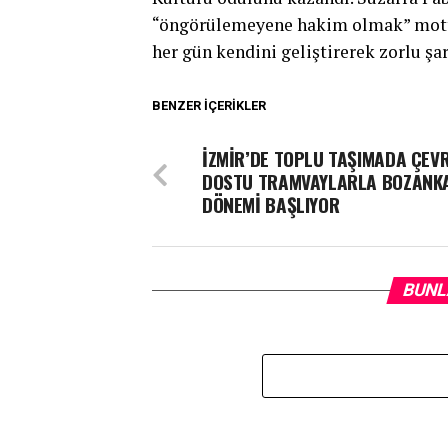
“öngörülemeyene hakim olmak” mottos
her gün kendini geliştirerek zorlu şar
BENZER İÇERIKLER
İZMİR’DE TOPLU TAŞIMADA ÇEV
DOSTU TRAMVAYLARLA BOZANK
DÖNEMİ BAŞLIYOR
BUNL