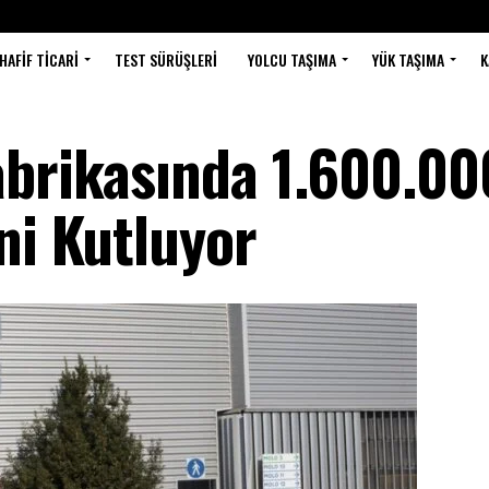
HAFIF TICARI
TEST SÜRÜŞLERI
YOLCU TAŞIMA
YÜK TAŞIMA
K
abrikasında 1.600.000
ni Kutluyor