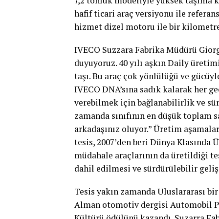
7,2 tonluk modeliyle yüksek taşıma k
hafif ticari araç versiyonu ile referan
hizmet dizel motoru ile bir kilometre
IVECO Suzzara Fabrika Müdürü Giorgi
duyuyoruz. 40 yılı aşkın Daily üretim
taşı. Bu araç çok yönlülüğü ve gücüyl
IVECO DNA’sına sadık kalarak her geç
verebilmek için bağlanabilirlik ve sü
zamanda sınıfının en düşük toplam sa
arkadaşınız oluyor.” Üretim aşamaları
tesis, 2007’den beri Dünya Klasında 
müdahale araçlarının da üretildiği te
dahil edilmesi ve sürdürülebilir geli
Tesis yakın zamanda Uluslararası bi
Alman otomotiv dergisi Automobil P
Kültürü ödülünü kazandı. Suzarra Fabr