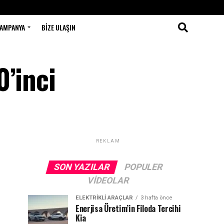
AMPANYA
BIZE ULAŞIN
’inci
REKLAM
SON YAZILAR
POPULER
VIDEOLAR
ELEKTRIKLI ARAÇLAR
3 hafta önce
Enerjisa Üretim’in Filoda Tercihi
Kia