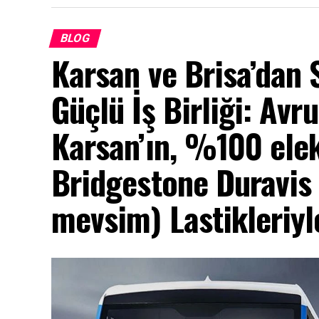
BLOG
Karsan ve Brisa’dan 
Güçlü İş Birliği: Avr
Karsan’ın, %100 elek
Bridgestone Duravis 
mevsim) Lastikleriyle