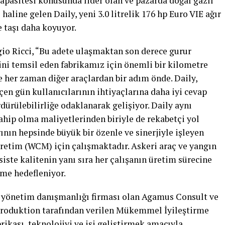
apasitesi konusunda lider olan ve pazarda doğal gazlı
s haline gelen Daily, yeni 3.0 litrelik 176 hp Euro VIE ağır
 taşı daha koyuyor.
o Ricci, “Bu adete ulaşmaktan son derece gurur
ini temsil eden fabrikamız için önemli bir kilometre
e her zaman diğer araçlardan bir adım önde. Daily,
en gün kullanıcılarının ihtiyaçlarına daha iyi cevap
rdürülebilirliğe odaklanarak gelişiyor. Daily aynı
hip olma maliyetlerinden biriyle de rekabetçi yol
nın hepsinde büyük bir özenle ve sinerjiyle işleyen
Üretim (WCM) için çalışmaktadır. Askeri araç ve yangın
siste kalitenin yanı sıra her çalışanın üretim sürecine
şme hedefleniyor.
r yönetim danışmanlığı firması olan Agamus Consult ve
roduktion tarafından verilen Mükemmel İyileştirme
ikası, teknolojiyi ve işi geliştirmek amacıyla