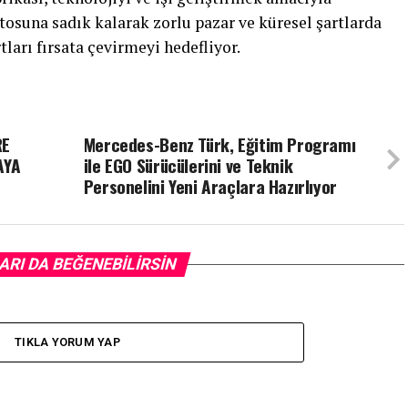
una sadık kalarak zorlu pazar ve küresel şartlarda
tları fırsata çevirmeyi hedefliyor.
RE
Mercedes-Benz Türk, Eğitim Programı
AYA
ile EGO Sürücülerini ve Teknik
Personelini Yeni Araçlara Hazırlıyor
ARI DA BEĞENEBILIRSIN
TIKLA YORUM YAP