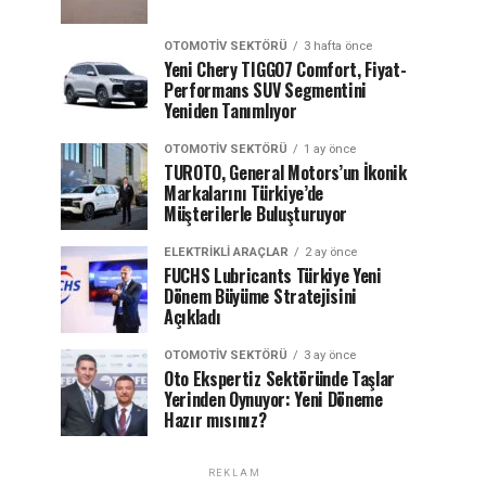
OTOMOTIV SEKTÖRÜ
3 hafta önce
Yeni Chery TIGGO7 Comfort, Fiyat-
Performans SUV Segmentini
Yeniden Tanımlıyor
OTOMOTIV SEKTÖRÜ
1 ay önce
TUROTO, General Motors’un İkonik
Markalarını Türkiye’de
Müşterilerle Buluşturuyor
ELEKTRIKLI ARAÇLAR
2 ay önce
FUCHS Lubricants Türkiye Yeni
Dönem Büyüme Stratejisini
Açıkladı
OTOMOTIV SEKTÖRÜ
3 ay önce
Oto Ekspertiz Sektöründe Taşlar
Yerinden Oynuyor: Yeni Döneme
Hazır mısınız?
REKLAM