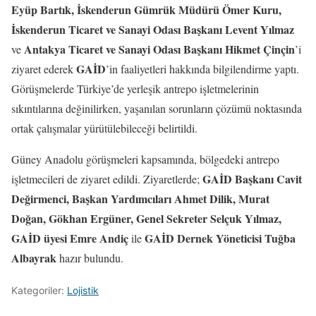
Eyüp Bartık, İskenderun Gümrük Müdürü Ömer Kuru,
İskenderun Ticaret ve Sanayi Odası Başkanı Levent Yılmaz
Antakya Ticaret ve Sanayi Odası Başkanı Hikmet Çinçin
ve
’i
GAİD
ziyaret ederek
’in faaliyetleri hakkında bilgilendirme yaptı.
Görüşmelerde Türkiye’de yerleşik antrepo işletmelerinin
sıkıntılarına değinilirken, yaşanılan sorunların çözümü noktasında
ortak çalışmalar yürütülebileceği belirtildi.
Güney Anadolu görüşmeleri kapsamında, bölgedeki antrepo
GAİD Başkanı Cavit
işletmecileri de ziyaret edildi. Ziyaretlerde;
Değirmenci, Başkan Yardımcıları Ahmet Dilik, Murat
Doğan, Gökhan Ergüner, Genel Sekreter Selçuk Yılmaz,
GAİD üyesi Emre Andiç
GAİD Dernek Yöneticisi Tuğba
ile
Albayrak
hazır bulundu.
Kategoriler:
Lojistik