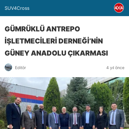
SUV4Cross
GÜMRÜKLÜ ANTREPO
İŞLETMECİLERİ DERNEĞİ’NİN
GÜNEY ANADOLU ÇIKARMASI
Editör
4 yıl önce