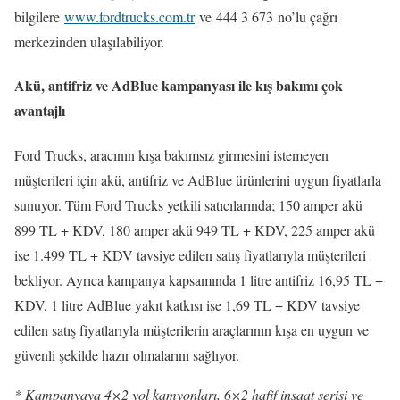
bilgilere
www.fordtrucks.com.tr
ve
444 3 673
no’lu çağrı
merkezinden ulaşılabiliyor.
Akü, antifriz ve AdBlue kampanyası ile kış bakımı çok
avantajlı
Ford Trucks, aracının kışa bakımsız girmesini istemeyen
müşterileri için akü, antifriz ve AdBlue ürünlerini uygun fiyatlarla
sunuyor. Tüm Ford Trucks yetkili satıcılarında; 150 amper akü
899 TL + KDV, 180 amper akü 949 TL + KDV, 225 amper akü
ise 1.499 TL + KDV tavsiye edilen satış fiyatlarıyla müşterileri
bekliyor. Ayrıca kampanya kapsamında 1 litre antifriz 16,95 TL +
KDV, 1 litre AdBlue yakıt katkısı ise 1,69 TL + KDV tavsiye
edilen satış fiyatlarıyla müşterilerin araçlarının kışa en uygun ve
güvenli şekilde hazır olmalarını sağlıyor.
* Kampanyaya 4×2 yol kamyonları, 6×2 hafif inşaat serisi ve