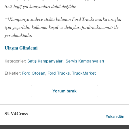
6×2 hafif yol kamyonları dahil değildir.
**Kampanya sadece stokta bulunan Ford Trucks marka araçlar
için geçerlidir, kullanım koşul ve detayları fordtrucks.com.tr’de
yer almaktadır.
Ulaşım Gündemi
Kategoriler:
Satış Kampanyaları
,
Servis Kampanyaları
Etiketler:
Ford Otosan
,
Ford Trucks
,
TruckMarket
Yorum bırak
SUV4Cross
Yukarı dön