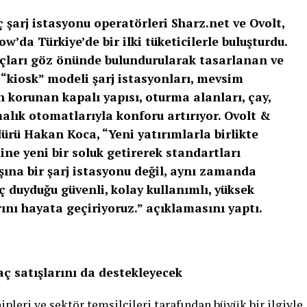
 şarj istasyonu operatörleri Sharz.net ve Ovolt,
’da Türkiye’de bir ilki tüketicilerle buluşturdu.
yaçları göz önünde bulundurularak tasarlanan ve
n “kiosk” modeli şarj istasyonları, mevsim
n korunan kapalı yapısı, oturma alanları, çay,
malık otomatlarıyla konforu artırıyor. Ovolt &
ürü Hakan Koca, “Yeni yatırımlarla birlikte
ine yeni bir soluk getirerek standartları
şına bir şarj istasyonu değil, aynı zamanda
aç duyduğu güvenli, kolay kullanımlı, yüksek
ını hayata geçiriyoruz.” açıklamasını yaptı.
aç satışlarını da destekleyecek
pleri ve sektör temsilcileri tarafından büyük bir ilgiyle