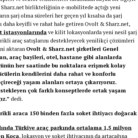
 Sharz.net birlikteliğinin e-mobilitede açtığı yeni
arın şarj olma süreleri her geçen yıl kısalsa da şarj
daha keyifli ve rahat hale getiren Ovolt & Sharz.net,
t istasyonlarında
ve kilit lokasyonlarda yeni nesil şarj
trikli araç satışlarını destekleyecek yenilikçi çözümleri
ini aktaran
Ovolt & Sharz.net şirketleri Genel
, araç bayileri, otel, hastane gibi alanlarda
 günün her saatinde bu noktalara erişmek kolay
ücülerin kendilerini daha rahat ve konforlu
eçireceği yaşam alanları ortaya çıkarıyoruz.
estekleyen çok farklı konseptlerde ortak yaşam
ız.”
dedi.
rikli araca 150 binden fazla soket ihtiyacı doğacak
ılında Türkiye araç parkında ortalama 1,5 milyon
den Koca
, lokasyon ve soket ihtiyacının da artacağına