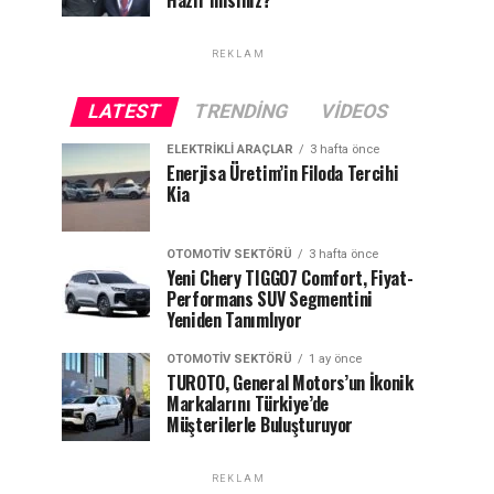
Hazır mısınız?
REKLAM
LATEST
TRENDING
VIDEOS
ELEKTRIKLI ARAÇLAR
3 hafta önce
Enerjisa Üretim’in Filoda Tercihi
Kia
OTOMOTIV SEKTÖRÜ
3 hafta önce
Yeni Chery TIGGO7 Comfort, Fiyat-
Performans SUV Segmentini
Yeniden Tanımlıyor
OTOMOTIV SEKTÖRÜ
1 ay önce
TUROTO, General Motors’un İkonik
Markalarını Türkiye’de
Müşterilerle Buluşturuyor
REKLAM