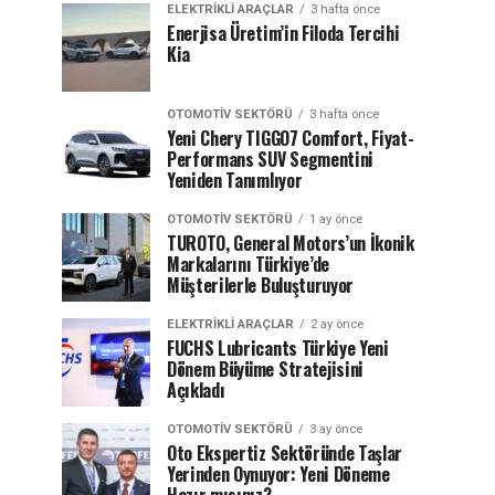
ELEKTRIKLI ARAÇLAR
3 hafta önce
Enerjisa Üretim’in Filoda Tercihi
Kia
OTOMOTIV SEKTÖRÜ
3 hafta önce
Yeni Chery TIGGO7 Comfort, Fiyat-
Performans SUV Segmentini
Yeniden Tanımlıyor
OTOMOTIV SEKTÖRÜ
1 ay önce
TUROTO, General Motors’un İkonik
Markalarını Türkiye’de
Müşterilerle Buluşturuyor
ELEKTRIKLI ARAÇLAR
2 ay önce
FUCHS Lubricants Türkiye Yeni
Dönem Büyüme Stratejisini
Açıkladı
OTOMOTIV SEKTÖRÜ
3 ay önce
Oto Ekspertiz Sektöründe Taşlar
Yerinden Oynuyor: Yeni Döneme