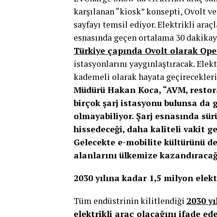
karşılanan “kiosk” konsepti, Ovolt ve
sayfayı temsil ediyor. Elektrikli araçl
esnasında geçen ortalama 30 dakikayı 
Türkiye çapında Ovolt olarak Ope
istasyonlarını yaygınlaştıracak. Elek
kademeli olarak hayata geçirecekler
Müdürü Hakan Koca, “AVM, restoran
birçok şarj istasyonu bulunsa da
olmayabiliyor. Şarj esnasında sür
hissedeceği, daha kaliteli vakit g
Gelecekte e-mobilite kültürünü d
alanlarını ülkemize kazandıracağ
2030 yılına kadar 1,5 milyon elekt
Tüm endüstrinin kilitlendiği
2030 y
elektrikli araç olacağını ifade e