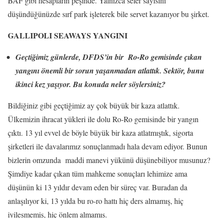
BAF gibi hesapların peşinde. Yalnızca sefer sayısını
düşündüğünüzde sırf park işleterek bile servet kazanıyor bu şirket.
GALLIPOLI SEAWAYS YANGINI
Geçtiğimiz günlerde, DFDS’in bir Ro-Ro gemisinde çıkan
yangını önemli bir sorun yaşanmadan atlattık. Sektör, bunu
ikinci kez yaşıyor. Bu konuda neler söylersiniz?
Bildiğiniz gibi geçtiğimiz ay çok büyük bir kaza atlattık.
Ülkemizin ihracat yükleri ile dolu Ro-Ro gemisinde bir yangın
çıktı. 13 yıl evvel de böyle büyük bir kaza atlatmıştık, sigorta
şirketleri ile davalarımız sonuçlanmadı hala devam ediyor. Bunun
bizlerin omzunda maddi manevi yükünü düşünebiliyor musunuz?
Şimdiye kadar çıkan tüm mahkeme sonuçları lehimize ama
düşünün ki 13 yıldır devam eden bir süreç var. Buradan da
anlaşılıyor ki, 13 yılda bu ro-ro hattı hiç ders almamış, hiç
iyileşmemiş, hiç önlem almamış.