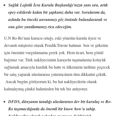
Sağlık Lojistik İcra Kurulu Başkanlığı’nızın yanı sıra, artık
epey eskilerde kalan bir şapkanız daha var. Sorularımı da,
aslında bu önceki unvanınızı göz önünde bulundurarak ve
ona göre yanıtlamanızı rica edeceğim.
U.N Ro-Ro’nun kurucu ortağı, eski yönetim kurulu üyesi ve
devamlı müşterisi olarak Pendik-Trieste hattının ben ve şirketim
için önemini vurgulamama gerek yok. Hem ticari, hem gönül
bağımız var. Türk nakliyecisinin karayolu taşımalarına kolaylık
sağlamak amacıyla kurduk bu hattı ve ülkemizin tarihine geçecek
bir satış yaparak uluslararası yatırımcıların tüm dikkatini çektik.
Ancak bugün görüyorum ki, bu hat nakliyecilerin olarak
kalmalıymış çünkü halimizden bir tek biz anlıyoruz.
DFDS, dünyanın tanıdığı uluslararası dev bir kuruluş ve Ro-
Ro taşımacılığında da önemli bir know how’a sahip.
Nakliyeciler olarak nelerden memnun değilsiniz?