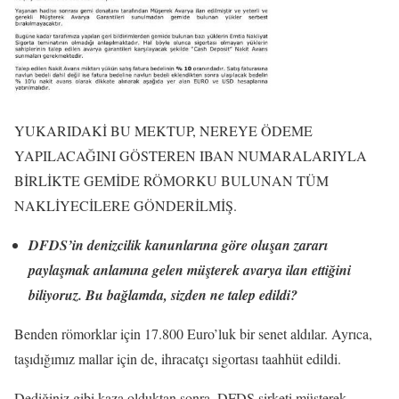
YUKARIDAKİ BU MEKTUP, NEREYE ÖDEME
YAPILACAĞINI GÖSTEREN IBAN NUMARALARIYLA
BİRLİKTE GEMİDE RÖMORKU BULUNAN TÜM
NAKLİYECİLERE GÖNDERİLMİŞ.
DFDS’in denizcilik kanunlarına göre oluşan zararı
paylaşmak anlamına gelen müşterek avarya ilan ettiğini
biliyoruz. Bu bağlamda, sizden ne talep edildi?
Benden römorklar için 17.800 Euro’luk bir senet aldılar. Ayrıca,
taşıdığımız mallar için de, ihracatçı sigortası taahhüt edildi.
Dediğiniz gibi kaza olduktan sonra, DFDS şirketi müşterek