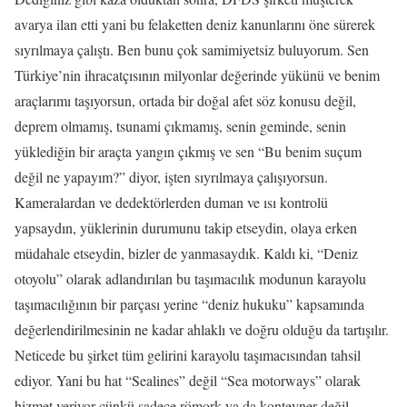
avarya ilan etti yani bu felaketten deniz kanunlarını öne sürerek
sıyrılmaya çalıştı. Ben bunu çok samimiyetsiz buluyorum. Sen
Türkiye’nin ihracatçısının milyonlar değerinde yükünü ve benim
araçlarımı taşıyorsun, ortada bir doğal afet söz konusu değil,
deprem olmamış, tsunami çıkmamış, senin geminde, senin
yüklediğin bir araçta yangın çıkmış ve sen “Bu benim suçum
değil ne yapayım?” diyor, işten sıyrılmaya çalışıyorsun.
Kameralardan ve dedektörlerden duman ve ısı kontrolü
yapsaydın, yüklerinin durumunu takip etseydin, olaya erken
müdahale etseydin, bizler de yanmasaydık. Kaldı ki, “Deniz
otoyolu” olarak adlandırılan bu taşımacılık modunun karayolu
taşımacılığının bir parçası yerine “deniz hukuku” kapsamında
değerlendirilmesinin ne kadar ahlaklı ve doğru olduğu da tartışılır.
Neticede bu şirket tüm gelirini karayolu taşımacısından tahsil
ediyor. Yani bu hat “Sealines” değil “Sea motorways” olarak
hizmet veriyor çünkü sadece römork ya da konteyner değil