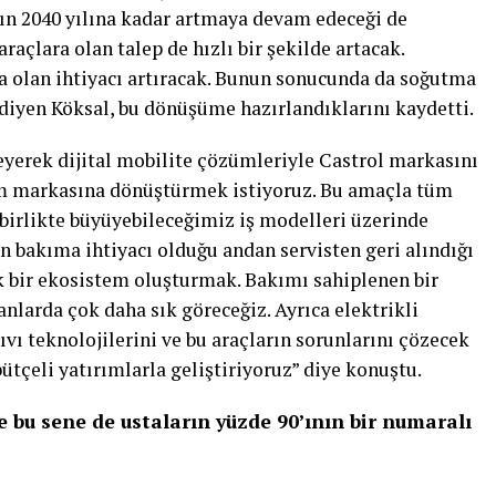
ın 2040 yılına kadar artmaya devam edeceği de
raçlara olan talep de hızlı bir şekilde artacak.
ara olan ihtiyacı artıracak. Bunun sonucunda da soğutma
 diyen Köksal, bu dönüşüme hazırlandıklarını kaydetti.
leyerek dijital mobilite çözümleriyle Castrol markasını
kım markasına dönüştürmek istiyoruz. Bu amaçla tüm
 birlikte büyüyebileceğimiz iş modelleri üzerinde
n bakıma ihtiyacı olduğu andan servisten geri alındığı
k bir ekosistem oluşturmak. Bakımı sahiplenen bir
nlarda çok daha sık göreceğiz. Ayrıca elektrikli
vı teknolojilerini ve bu araçların sorunlarını çözecek
bütçeli yatırımlarla geliştiriyoruz” diye konuştu.
 bu sene de ustaların yüzde 90’ının bir numaralı