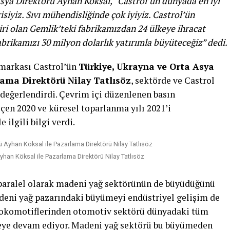
sya Direktörü Ayhan Köksal, “Castrol’ün dünyada en iyi
siyiz. Sıvı mühendisliğinde çok iyiyiz. Castrol’ün
iri olan Gemlik’teki fabrikamızdan 24 ülkeye ihracat
brikamızı 30 milyon dolarlık yatırımla büyüteceğiz” dedi.
 markası Castrol’ün
Türkiye, Ukrayna ve Orta Asya
ama Direktörü Nilay Tatlısöz
, sektörde ve Castrol
eğerlendirdi. Çevrim içi düzenlenen basın
en 2020 ve küresel toparlanma yılı 2021’i
le ilgili bilgi verdi.
yhan Köksal ile Pazarlama Direktörü Nilay Tatlısöz
paralel olarak madeni yağ sektörünün de büyüdüğünü
adeni yağ pazarındaki büyümeyi endüstriyel gelişim de
 lokomotiflerinden otomotiv sektörü dünyadaki tüm
ye devam ediyor. Madeni yağ sektörü bu büyümeden