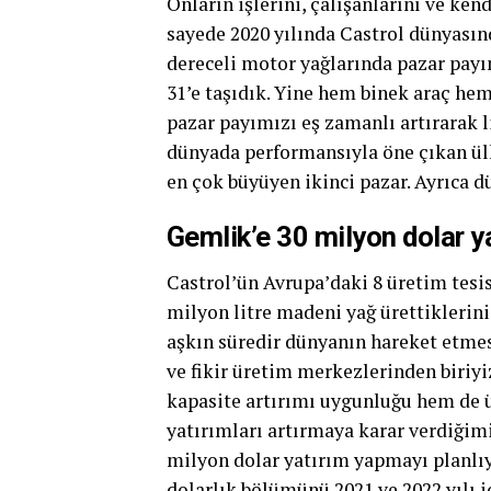
Onların işlerini, çalışanlarını ve ken
sayede 2020 yılında Castrol dünyasın
dereceli motor yağlarında pazar payı
31’e taşıdık. Yine hem binek araç he
pazar payımızı eş zamanlı artırarak 
dünyada performansıyla öne çıkan ül
en çok büyüyen ikinci pazar. Ayrıca d
Gemlik’e 30 milyon dolar y
Castrol’ün Avrupa’daki 8 üretim tesis
milyon litre madeni yağ ürettiklerin
aşkın süredir dünyanın hareket etmes
ve fikir üretim merkezlerinden biriy
kapasite artırımı uygunluğu hem de ü
yatırımları artırmaya karar verdiğimiz
milyon dolar yatırım yapmayı planlıy
dolarlık bölümünü 2021 ve 2022 yılı 