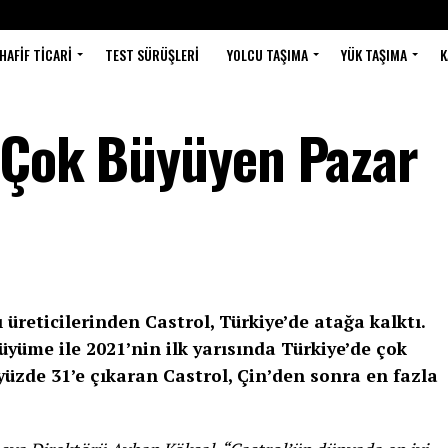
HAFIF TICARI
TEST SÜRÜŞLERI
YOLCU TAŞIMA
YÜK TAŞIMA
K
 Çok Büyüyen Pazar
reticilerinden Castrol, Türkiye’de atağa kalktı.
yüme ile 2021’nin ilk yarısında Türkiye’de çok
yüzde 31’e çıkaran Castrol, Çin’den sonra en fazla