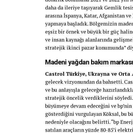
daha da ileriye taşıyarak Gemlik tesi
arasına İspanya, Katar, Afganistan ve
yapmaya başladık. Bölgemizin madeni
eşsiz bir örnek ve büyük bir güç hali
ve insan kaynağı alanlarında gelişme
stratejik ikinci pazar konumunda” di
Madeni yağdan bakım markas
Castrol Türkiye, Ukrayna ve Orta
gelecek vizyonundan da bahsetti. Ca
ve bu anlayışla geleceğe hazırlandık
stratejik öncelik verdiklerini söyled
büyümeye devam edeceğini ve bp’nin 
gösterdiğini vurgulayan Köksal, bu bü
nedeniyle olacağını belirtti. “bp En
satılan araçların yüzde 80-85’i elektr