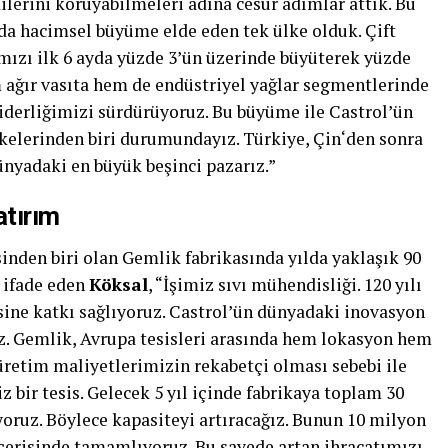
dilerini koruyabilmeleri adına cesur adımlar attık. Bu
da hacimsel büyüme elde eden tek ülke olduk. Çift
mızı ilk 6 ayda yüzde 3’ün üzerinde büyüterek yüzde
m ağır vasıta hem de endüstriyel yağlar segmentlerinde
liderliğimizi sürdürüyoruz. Bu büyüme ile Castrol’ün
kelerinden biri durumundayız. Türkiye, Çin‘den sonra
ünyadaki en büyük beşinci pazarız.”
atırım
inden biri olan Gemlik fabrikasında yılda yaklaşık 90
i ifade eden
Köksal
, “İşimiz sıvı mühendisliği. 120 yılı
ine katkı sağlıyoruz. Castrol’ün dünyadaki inovasyon
iz. Gemlik, Avrupa tesisleri arasında hem lokasyon hem
retim maliyetlerimizin rekabetçi olması sebebi ile
 bir tesis. Gelecek 5 yıl içinde fabrikaya toplam 30
oruz. Böylece kapasiteyi artıracağız. Bunun 10 milyon
içerisinde tamamlıyoruz. Bu sayede artan ihracatımızı