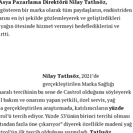
 Asya
Pazarlama Direktörü Nilay Tatlısöz,
t gösteren bir marka olarak tüm paydaşların, endüstriden
ını en iyi şekilde gözlemleyerek ve geliştirdikleri
k yağın ötesinde hizmet vermeyi hedeflediklerini ve
rtti.
Nilay Tatlısöz
, 2021’de
gerçekleştirilen Marka Sağlığı
maralı tercihinin bu sene de Castrol olduğunu söyleyerek
 bakım ve onarımı yapan yetkili, özel servis, yağ
la gerçekleştirilen araştırmada, katılımcıların
yüzde
rol’ü tercih ediyor. Yüzde 53’ünün birinci tercihi olması
tından fazla öne çıkarıyor” diyerek özellikle madeni yağ
trol’ün ilk tercih olduğunu vurguladı.
Tatlısöz