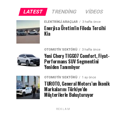
LATEST
TRENDING
VIDEOS
ELEKTRIKLI ARAÇLAR
3 hafta önce
Enerjisa Üretim’in Filoda Tercihi
Kia
OTOMOTIV SEKTÖRÜ
3 hafta önce
Yeni Chery TIGGO7 Comfort, Fiyat-
Performans SUV Segmentini
Yeniden Tanımlıyor
OTOMOTIV SEKTÖRÜ
1 ay önce
TUROTO, General Motors’un İkonik
Markalarını Türkiye’de
Müşterilerle Buluşturuyor
REKLAM