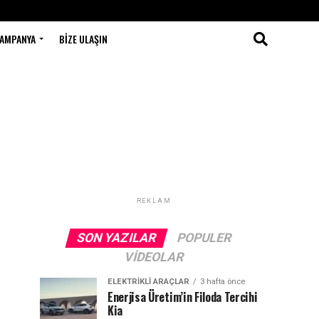
AMPANYA
BIZE ULAŞIN
REKLAM
SON YAZILAR
POPULER
VIDEOLAR
ELEKTRIKLI ARAÇLAR
3 hafta önce
Enerjisa Üretim’in Filoda Tercihi
Kia