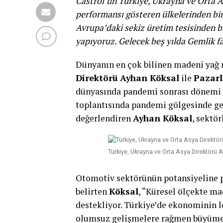
Castrol’ün Türkiye, Ukrayna ve Orta A
performansı gösteren ülkelerinden biri
Avrupa’daki sekiz üretim tesisinden b
yapıyoruz. Gelecek beş yılda Gemlik fa
Dünyanın en çok bilinen madeni yağ
Direktörü Ayhan Köksal
ile
Pazarl
dünyasında pandemi sonrası dönemi d
toplantısında pandemi gölgesinde geç
değerlendiren
Ayhan Köksal
, sektör
Türkiye, Ukrayna ve Orta Asya Direktörü A
Otomotiv sektörünün potansiyeline 
belirten
Köksal
, “Küresel ölçekte m
destekliyor. Türkiye’de ekonominin
olumsuz gelişmelere rağmen büyüme