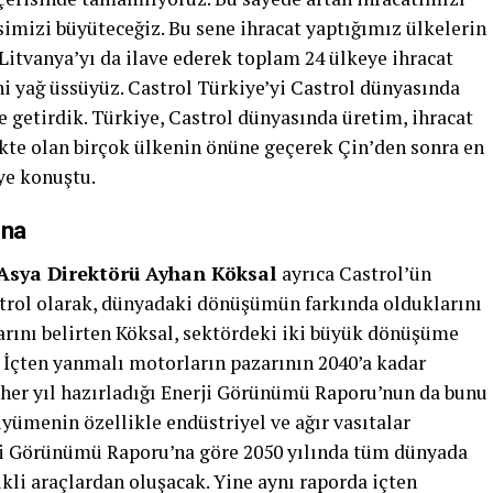
simizi büyüteceğiz. Bu sene ihracat yaptığımız ülkelerin
 Litvanya’yı da ilave ederek toplam 24 ülkeye ihracat
 yağ üssüyüz. Castrol Türkiye’yi Castrol dünyasında
ne getirdik. Türkiye, Castrol dünyasında üretim, ihracat
kte olan birçok ülkenin önüne geçerek Çin’den sonra en
ye konuştu.
ına
 Asya Direktörü Ayhan Köksal
ayrıca Castrol’ün
strol olarak, dünyadaki dönüşümün farkında olduklarını
larını belirten Köksal, sektördeki iki büyük dönüşüme
i. İçten yanmalı motorların pazarının 2040’a kadar
her yıl hazırladığı Enerji Görünümü Raporu’nun da bunu
yümenin özellikle endüstriyel ve ağır vasıtalar
erji Görünümü Raporu’na göre 2050 yılında tüm dünyada
ikli araçlardan oluşacak. Yine aynı raporda içten