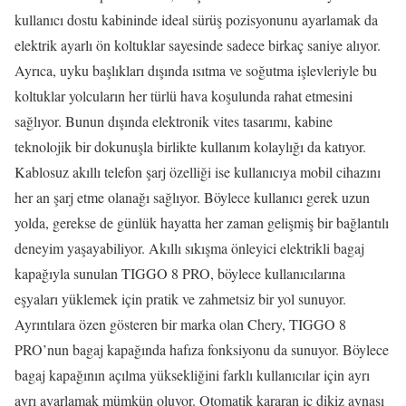
kullanıcı dostu kabininde ideal sürüş pozisyonunu ayarlamak da
elektrik ayarlı ön koltuklar sayesinde sadece birkaç saniye alıyor.
Ayrıca, uyku başlıkları dışında ısıtma ve soğutma işlevleriyle bu
koltuklar yolcuların her türlü hava koşulunda rahat etmesini
sağlıyor. Bunun dışında elektronik vites tasarımı, kabine
teknolojik bir dokunuşla birlikte kullanım kolaylığı da katıyor.
Kablosuz akıllı telefon şarj özelliği ise kullanıcıya mobil cihazını
her an şarj etme olanağı sağlıyor. Böylece kullanıcı gerek uzun
yolda, gerekse de günlük hayatta her zaman gelişmiş bir bağlantılı
deneyim yaşayabiliyor. Akıllı sıkışma önleyici elektrikli bagaj
kapağıyla sunulan TIGGO 8 PRO, böylece kullanıcılarına
eşyaları yüklemek için pratik ve zahmetsiz bir yol sunuyor.
Ayrıntılara özen gösteren bir marka olan Chery, TIGGO 8
PRO’nun bagaj kapağında hafıza fonksiyonu da sunuyor. Böylece
bagaj kapağının açılma yüksekliğini farklı kullanıcılar için ayrı
ayrı ayarlamak mümkün oluyor. Otomatik kararan iç dikiz aynası