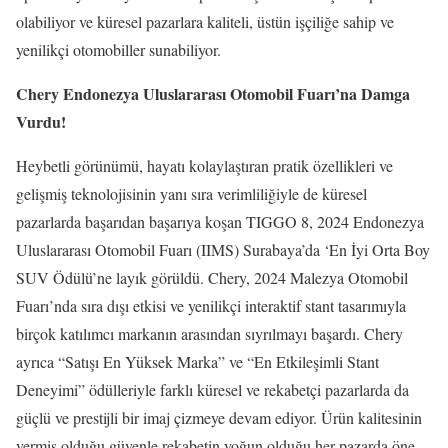
olabiliyor ve küresel pazarlara kaliteli, üstün işçiliğe sahip ve
yenilikçi otomobiller sunabiliyor.
Chery Endonezya Uluslararası Otomobil Fuarı’na Damga
Vurdu!
Heybetli görünümü, hayatı kolaylaştıran pratik özellikleri ve
gelişmiş teknolojisinin yanı sıra verimliliğiyle de küresel
pazarlarda başarıdan başarıya koşan TIGGO 8, 2024 Endonezya
Uluslararası Otomobil Fuarı (IIMS) Surabaya’da ‘En İyi Orta Boy
SUV Ödülü’ne layık görüldü. Chery, 2024 Malezya Otomobil
Fuarı’nda sıra dışı etkisi ve yenilikçi interaktif stant tasarımıyla
birçok katılımcı markanın arasından sıyrılmayı başardı. Chery
ayrıca “Satışı En Yüksek Marka” ve “En Etkileşimli Stant
Deneyimi” ödülleriyle farklı küresel ve rekabetçi pazarlarda da
güçlü ve prestijli bir imaj çizmeye devam ediyor. Ürün kalitesinin
vermiş olduğu güvenle rekabetin yoğun olduğu her pazarda öne