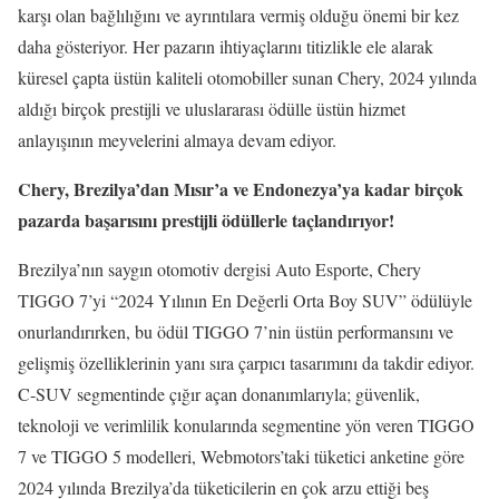
karşı olan bağlılığını ve ayrıntılara vermiş olduğu önemi bir kez
daha gösteriyor. Her pazarın ihtiyaçlarını titizlikle ele alarak
küresel çapta üstün kaliteli otomobiller sunan Chery, 2024 yılında
aldığı birçok prestijli ve uluslararası ödülle üstün hizmet
anlayışının meyvelerini almaya devam ediyor.
Chery, Brezilya’dan Mısır’a ve Endonezya’ya kadar birçok
pazarda başarısını prestijli ödüllerle taçlandırıyor!
Brezilya’nın saygın otomotiv dergisi Auto Esporte, Chery
TIGGO 7’yi “2024 Yılının En Değerli Orta Boy SUV” ödülüyle
onurlandırırken, bu ödül TIGGO 7’nin üstün performansını ve
gelişmiş özelliklerinin yanı sıra çarpıcı tasarımını da takdir ediyor.
C-SUV segmentinde çığır açan donanımlarıyla; güvenlik,
teknoloji ve verimlilik konularında segmentine yön veren TIGGO
7 ve TIGGO 5 modelleri, Webmotors’taki tüketici anketine göre
2024 yılında Brezilya’da tüketicilerin en çok arzu ettiği beş