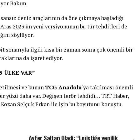
ziyor Bakım.
sansız deniz araçlarının da öne çıkmaya başladığı
ras 2023’ün yeni versiyonunun bu tür tehditleri de
eğini söylüyor.
pit sonarıyla ilgili kısa bir zaman sonra çok önemli bir
aklarına da işaret ediyor.
5 ÜLKE VAR”
retilmesi ve bunun
TCG Anadolu
‘ya takılması önemli
ir yüzü daha var. Değişen terör tehdidi… TRT Haber,
Kozan Selçuk Erkan ile işin bu boyutunu konuştu.
Ayfer Saltan Oladi: “Lojistiğe yenilik