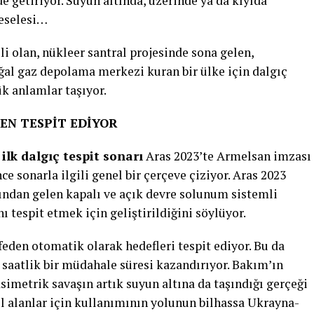
 getiriyor. Suyun altında, üzerinde ya da kıyıda
meselesi…
ili olan, nükleer santral projesinde sona gelen,
ğal gaz depolama merkezi kuran bir ülke için dalgıç
ük anlamlar taşıyor.
EN TESPİT EDİYOR
n
ilk dalgıç tespit sonarı
Aras 2023’te Armelsan imzası
 sonarla ilgili genel bir çerçeve çiziyor. Aras 2023
tından gelen kapalı ve açık devre solunum sistemli
nı tespit etmek için geliştirildiğini söylüyor.
eden otomatik olarak hedefleri tespit ediyor. Bu da
 saatlik bir müdahale süresi kazandırıyor. Bakım’ın
simetrik savaşın artık suyun altına da taşındığı gerçeği
vil alanlar için kullanımının yolunun bilhassa Ukrayna-