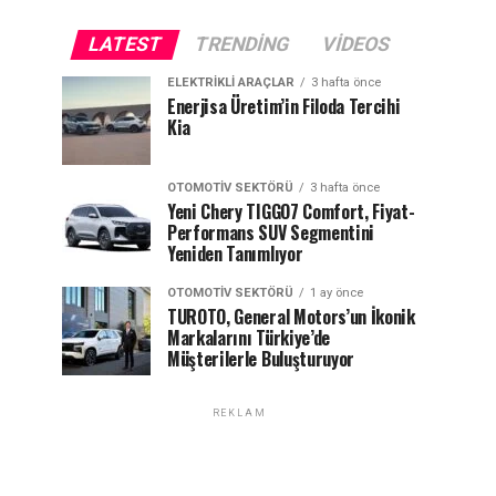
LATEST
TRENDING
VIDEOS
ELEKTRIKLI ARAÇLAR
3 hafta önce
Enerjisa Üretim’in Filoda Tercihi
Kia
OTOMOTIV SEKTÖRÜ
3 hafta önce
Yeni Chery TIGGO7 Comfort, Fiyat-
Performans SUV Segmentini
Yeniden Tanımlıyor
OTOMOTIV SEKTÖRÜ
1 ay önce
TUROTO, General Motors’un İkonik
Markalarını Türkiye’de
Müşterilerle Buluşturuyor
REKLAM