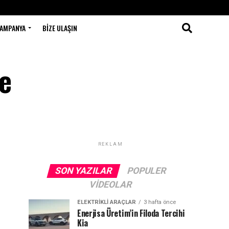
AMPANYA
BIZE ULAŞIN
e
REKLAM
SON YAZILAR
POPULER
VIDEOLAR
ELEKTRIKLI ARAÇLAR
3 hafta önce
Enerjisa Üretim’in Filoda Tercihi
Kia