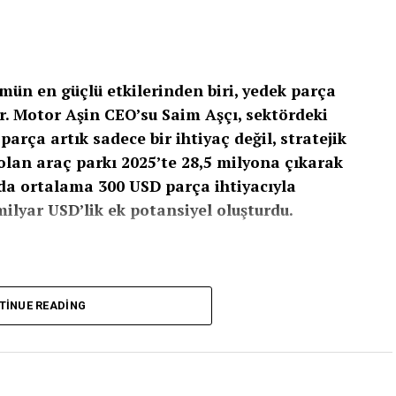
n en güçlü etkilerinden biri, yedek parça
. Motor Aşin CEO’su Saim Aşçı, sektördeki
arça artık sadece bir ihtiyaç değil, stratejik
 olan araç parkı 2025’te 28,5 milyona çıkarak
da ortalama 300 USD parça ihtiyacıyla
ilyar USD’lik ek potansiyel oluşturdu.
htiyacını Artırdı
TINUE READING
,2 milyonken, 2025 itibarıyla 28,5 milyona ulaştı.
ini doğrudan etkiledi. Motor Aşin verilerine göre,
edek parça ihtiyacı doğuruyor. Bu da pazarın