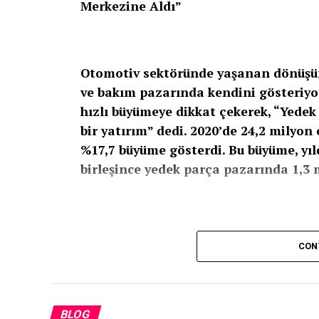
Merkezine Aldı”
Otomotiv sektöründe yaşanan dönüşümü
ve bakım pazarında kendini gösteriyor
hızlı büyümeye dikkat çekerek, “Yedek p
bir yatırım” dedi. 2020’de 24,2 milyon
%17,7 büyüme gösterdi. Bu büyüme, yıl
birleşince yedek parça pazarında 1,3 m
Araç Parkının Büyümesi Yedek Parça İ
CON
Türkiye’deki toplam araç sayısı 2020’de 24
Bu yaklaşık %17,7’lik artış, parça tüketim
ortalama bir araç yılda 250–350 USD’lik y
BLOG