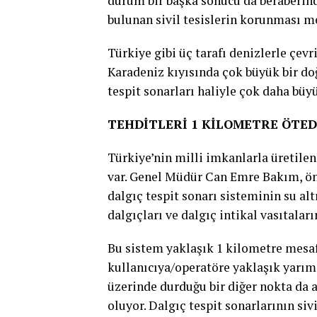
durum bir başka sonucu da beraberinde
bulunan sivil tesislerin korunması 
Türkiye gibi üç tarafı denizlerle çevr
Karadeniz kıyısında çok büyük bir do
tespit sonarları haliyle çok daha büy
TEHDİTLERİ 1 KİLOMETRE ÖTED
Türkiye’nin milli imkanlarla üretile
var. Genel Müdür Can Emre Bakım, önce
dalgıç tespit sonarı sisteminin su al
dalgıçları ve dalgıç intikal vasıtaları
Bu sistem yaklaşık 1 kilometre mesaf
kullanıcıya/operatöre yaklaşık yarım
üzerinde durduğu bir diğer nokta da a
oluyor. Dalgıç tespit sonarlarının si