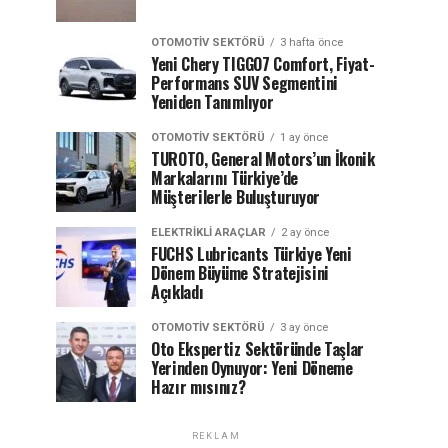
OTOMOTIV SEKTÖRÜ
3 hafta önce
Yeni Chery TIGGO7 Comfort, Fiyat-
Performans SUV Segmentini
Yeniden Tanımlıyor
OTOMOTIV SEKTÖRÜ
1 ay önce
TUROTO, General Motors’un İkonik
Markalarını Türkiye’de
Müşterilerle Buluşturuyor
ELEKTRIKLI ARAÇLAR
2 ay önce
FUCHS Lubricants Türkiye Yeni
Dönem Büyüme Stratejisini
Açıkladı
OTOMOTIV SEKTÖRÜ
3 ay önce
Oto Ekspertiz Sektöründe Taşlar
Yerinden Oynuyor: Yeni Döneme
Hazır mısınız?
REKLAM