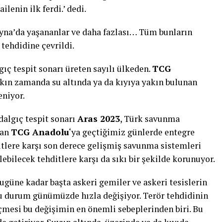
ailenin ilk ferdi.’ dedi.
ayna’da yaşananlar ve daha fazlası… Tüm bunların
tehdidine çevrildi.
gıç tespit sonarı üreten sayılı ülkeden.
TCG
akın zamanda su altında ya da kıyıya yakın bulunan
eniyor.
 dalgıç tespit sonarı
Aras 2023
, Türk savunma
lan
TCG Anadolu
‘ya geçtiğimiz günlerde entegre
itlere karşı son derece gelişmiş savunma sistemleri
bilecek tehditlere karşı da sıkı bir şekilde korunuyor.
bugüne kadar başta askeri gemiler ve askeri tesislerin
bu durum günümüzde hızla değişiyor. Terör tehdidinin
mesi bu değişimin en önemli sebeplerinden biri. Bu