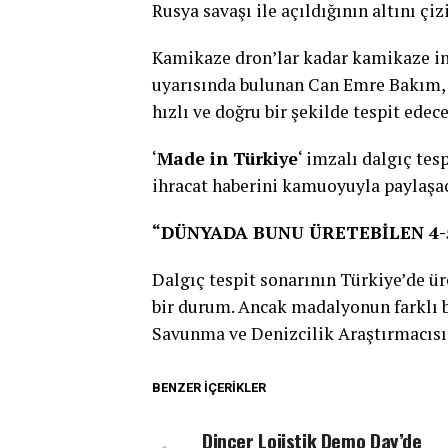
Rusya savaşı ile açıldığının altını çi
Kamikaze dron’lar kadar kamikaze in
uyarısında bulunan Can Emre Bakım, A
hızlı ve doğru bir şekilde tespit edec
‘
Made in Türkiye
‘ imzalı dalgıç tes
ihracat haberini kamuoyuyla paylaşac
“DÜNYADA BUNU ÜRETEBİLEN 4-
Dalgıç tespit sonarının Türkiye’de ü
bir durum. Ancak madalyonun farklı b
Savunma ve Denizcilik Araştırmacısı 
BENZER İÇERIKLER
Dinçer Lojistik Demo Day’de