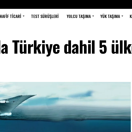
HAFIF TICARI
TEST SÜRÜŞLERI
YOLCU TAŞIMA
YÜK TAŞIMA
K
a Türkiye dahil 5 ülk