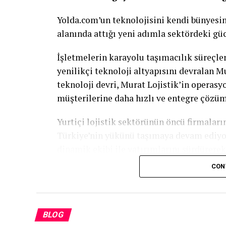
Yolda.com’un teknolojisini kendi bünyesin
alanında attığı yeni adımla sektördeki gü
İşletmelerin karayolu taşımacılık süreçler
yenilikçi teknoloji altyapısını devralan Mu
teknoloji devri, Murat Lojistik’in operas
müşterilerine daha hızlı ve entegre çözü
Yurtiçi lojistik sektörünün öncü firmalar
Türkiye’nin yükünü taşımaya devam ediyor.
dinamik ekibi ile yatırımlarını sürdürere
kiralık filomuzla soğuk, donuk, kuru gıda 
CON
tam zamanında prensibine göre ulaştırıyo
Murat Lojistik Yönetim Kurulu Başkan
ile ilgili yaptığı açıklamada şunları söyle
BLOG