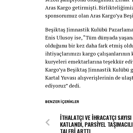
Aras Kargo getirmişti. Birlikteliğimi
sponsorumuz olan Aras Kargo’ya Beşik
Beşiktaş Jimnastik Kulübü Pazarlama
Enis Ulusoy ise, “Tüm dünyada yaşa
olduğunu bir kez daha fark etmiş ol
ihtiyaçlarımızı kargo çalışanlarının 
kuryeleri emektarlarına teşekkür ediy
Kargo’ya Beşiktaş Jimnastik Kulübü g
Kartal Yuvası alışverişlerinin de ulaş
ediyoruz” dedi.
BENZER İÇERIKLER
İTHALATÇI VE İHRACATÇI SAYISI
KATLANDI, PARSİYEL TAŞIMACIL
TALEBİ ARTTI