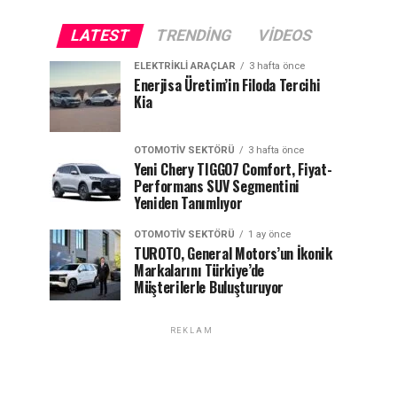
LATEST
TRENDING
VIDEOS
ELEKTRIKLI ARAÇLAR
3 hafta önce
Enerjisa Üretim’in Filoda Tercihi
Kia
OTOMOTIV SEKTÖRÜ
3 hafta önce
Yeni Chery TIGGO7 Comfort, Fiyat-
Performans SUV Segmentini
Yeniden Tanımlıyor
OTOMOTIV SEKTÖRÜ
1 ay önce
TUROTO, General Motors’un İkonik
Markalarını Türkiye’de
Müşterilerle Buluşturuyor
REKLAM