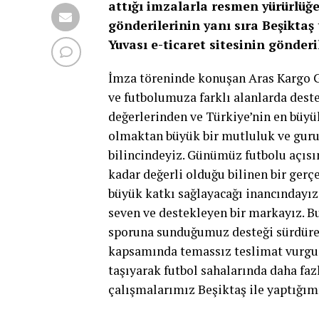
attığı imzalarla resmen yürürlüğe 
gönderilerinin yanı sıra Beşiktaş 
Yuvası e-ticaret sitesinin gönder
İmza töreninde konuşan Aras Kargo G
ve futbolumuza farklı alanlarda des
değerlerinden ve Türkiye’nin en büyük
olmaktan büyük bir mutluluk ve guru
bilincindeyiz. Günümüz futbolu açıs
kadar değerli olduğu bilinen bir gerç
büyük katkı sağlayacağı inancındayız.
seven ve destekleyen bir markayız. Bu
sporuna sunduğumuz desteği sürdürec
kapsamında temassız teslimat vurgus
taşıyarak futbol sahalarında daha fa
çalışmalarımız Beşiktaş ile yaptığım