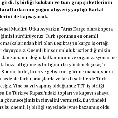
girdi. İş birliği kulübün ve tüm grup şirketlerinin
taraftarlarının yoğun alışveriş yaptığı Kartal
ilerini de kapsayacak.
enel Müdürü Utku Ayyarkın, “Aras Kargo olarak spora
teğimizi sürdürüyoruz. Türk sporunun en önemli
 markalarından biri olan Beşiktaş’ın kargo iş ortağı
r duyuyoruz. Önemli bir sorumluluk üstlendiğimizin
ından zamanın doğru kullanımının ve organizasyonun ne
ek. İmza attığımız iş birliğinin bu yönden Beşikaş’a
 Sporun birleştirici ve geliştirici gücüne inanan, sporu
 nedenle farklı branşlarda ve farklı şekillerde Türk
eğiz. Yine bu yıl yapmış olduğumuz TFF iş birliği
u ile Türkiye Kupası’ndaki topları ve kupayı sahaya
zla görüneceğimizin sinyalini vermiştik. Bu yöndeki
ız bu önemli iş birliği sayesinde ivme kazanmış oldu.