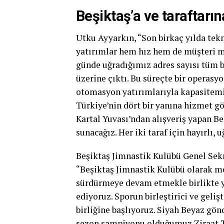
Beşiktaş’a ve taraftarı
Utku Ayyarkın, “Son birkaç yılda tek
yatırımlar hem hız hem de müşteri m
günde uğradığımız adres sayısı tüm 
üzerine çıktı. Bu süreçte bir operasyo
otomasyon yatırımlarıyla kapasitemizi
Türkiye’nin dört bir yanına hizmet g
Kartal Yuvası’ndan alışveriş yapan Be
sunacağız. Her iki taraf için hayırlı,
Beşiktaş Jimnastik Kulübü Genel Sek
“Beşiktaş Jimnastik Kulübü olarak m
sürdürmeye devam etmekle birlikte 
ediyoruz. Sporun birleştirici ve geliş
birliğine başlıyoruz. Siyah Beyaz gö
sezon şampiyonu olduğumuz Ziraat Tü