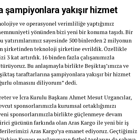
na şampiyonlara yakışır hizmet
nolojiye ve operasyonel verimliliğe yaptığımız
emnuniyeti yönünden bizi yeni bir konuma taşıdı. Bir
bu yatırımlarımız sayesinde 500 binlerden 2 milyonun
n şirketinden teknoloji şirketine evrildik. Özellikle
 3 kat artırdık. 16 binden fazla çalışanımızla
ötürüyoruz. Bu anlaşmayla birlikte Beşiktaş’ımıza ve
şiktaş taraftarlarına şampiyonlara yakışır bir hizmet
 uğurlu olmasını diliyorum” dedi.
reter ve İcra Kurulu Başkanı Ahmet Mesut Urgancılar,
evcut sponsorlarımızla kurumsal ortaklığımızı
yeni sponsorlarımızla birlikte güçlenmeye devam
tirici gücünün farkında olan Aras Kargo ile yeni bir iş
nderilerimizi Aras Kargo’ya emanet ediyoruz. Geçtiğimiz
rkiye Kupası maçlarımızın futbol toplarını da sahaya