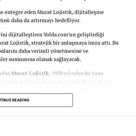
e entegre eden Murat Lojistik, dijitalleşme
cünü daha da artırmayı hedefliyor.
ini dijitalleştiren Yolda.com’un geliştirdiği
rat Lojistik, stratejik bir anlaşmaya imza attı. Bu
yonlarını daha verimli yönetmesine ve
mler sunmasına olanak sağlayacak.
ından
Murat Lojistik,
1959 yılından bu yana
 Geniş dağıtım ağı, güçlü öz mal filosu, genç ve
k büyüyen Murat Lojistik,
3.500’den
fazla öz mal ve
ve gıda dışı gönderileri, Türkiye’nin her noktasına
TINUE READING
r.
ı Murat Yüksel
Yolda.com’un teknoloji transferi
di: “Yolda.com’un teknoloji altyapısını satın alarak