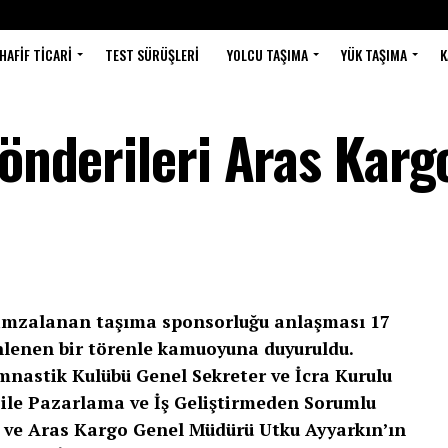
HAFIF TICARI
TEST SÜRÜŞLERI
YOLCU TAŞIMA
YÜK TAŞIMA
K
Gönderileri Aras Karg
 imzalanan taşıma sponsorluğu anlaşması 17
enen bir törenle kamuoyuna duyuruldu.
mnastik Kulübü Genel Sekreter ve İcra Kurulu
ile Pazarlama ve İş Geliştirmeden Sorumlu
 ve Aras Kargo Genel Müdürü Utku Ayyarkın’ın