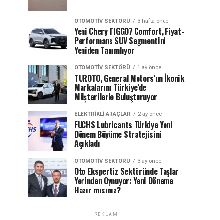
OTOMOTIV SEKTÖRÜ
3 hafta önce
Yeni Chery TIGGO7 Comfort, Fiyat-
Performans SUV Segmentini
Yeniden Tanımlıyor
OTOMOTIV SEKTÖRÜ
1 ay önce
TUROTO, General Motors’un İkonik
Markalarını Türkiye’de
Müşterilerle Buluşturuyor
ELEKTRIKLI ARAÇLAR
2 ay önce
FUCHS Lubricants Türkiye Yeni
Dönem Büyüme Stratejisini
Açıkladı
OTOMOTIV SEKTÖRÜ
3 ay önce
Oto Ekspertiz Sektöründe Taşlar
Yerinden Oynuyor: Yeni Döneme
Hazır mısınız?
REKLAM