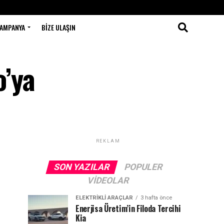
AMPANYA
BIZE ULAŞIN
o’ya
REKLAM
SON YAZILAR
POPULER
VIDEOLAR
ELEKTRIKLI ARAÇLAR
3 hafta önce
Enerjisa Üretim’in Filoda Tercihi
Kia