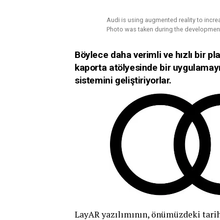
Audi is using augmented reality to increa
Photo was taken during the development
Böylece daha verimli ve hızlı bir pl
kaporta atölyesinde bir uygulamayı:
sistemini geliştiriyorlar.
LayAR yazılımının, önümüzdeki tarihl