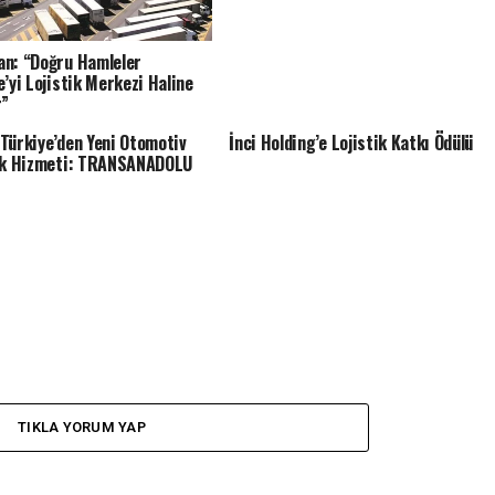
n: “Doğru Hamleler
e’yi Lojistik Merkezi Haline
r”
Türkiye’den Yeni Otomotiv
İnci Holding’e Lojistik Katkı Ödülü
ik Hizmeti: TRANSANADOLU
TIKLA YORUM YAP