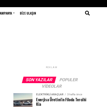
AMPANYA
BIZE ULAŞIN
REKLAM
SON YAZILAR
POPULER
VIDEOLAR
ELEKTRIKLI ARAÇLAR
3 hafta önce
Enerjisa Üretim’in Filoda Tercihi
Kia