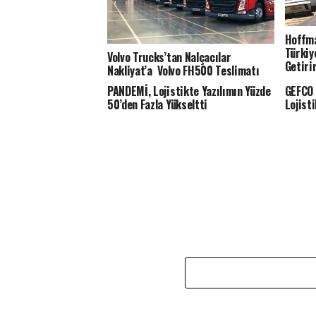
Hoffma
Türkiy
Volvo Trucks’tan Nalçacılar
Getiri
Nakliyat’a Volvo FH500 Teslimatı
PANDEMİ, Lojistikte Yazılımın Yüzde
GEFCO 
50’den Fazla Yükseltti
Lojist