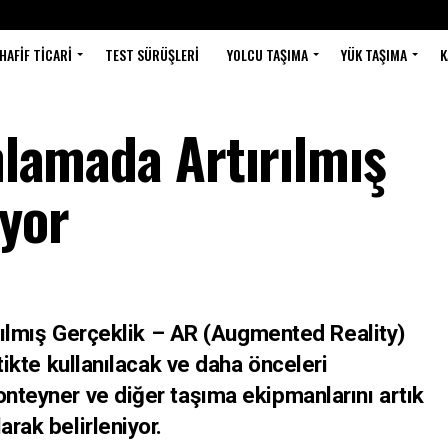
HAFIF TICARI
TEST SÜRÜŞLERI
YOLCU TAŞIMA
YÜK TAŞIMA
K
anlamada Artırılmış
ıyor
ırılmış Gerçeklik – AR (Augmented Reality)
stikte kullanılacak ve daha önceleri
onteyner ve diğer taşıma ekipmanlarını artık
arak belirleniyor.