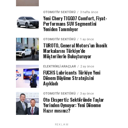
OTOMOTIV SEKTÖRÜ
3 hafta önce
Yeni Chery TIGGO7 Comfort, Fiyat-
Performans SUV Segmentini
Yeniden Tanımlıyor
OTOMOTIV SEKTÖRÜ
1 ay önce
TUROTO, General Motors’un İkonik
Markalarını Türkiye’de
Müşterilerle Buluşturuyor
ELEKTRIKLI ARAÇLAR
2 ay önce
FUCHS Lubricants Türkiye Yeni
Dönem Büyüme Stratejisini
Açıkladı
OTOMOTIV SEKTÖRÜ
3 ay önce
Oto Ekspertiz Sektöründe Taşlar
Yerinden Oynuyor: Yeni Döneme
Hazır mısınız?
REKLAM