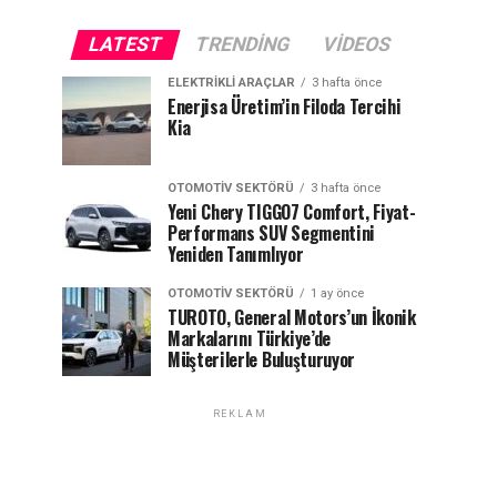
LATEST
TRENDING
VIDEOS
ELEKTRIKLI ARAÇLAR
3 hafta önce
Enerjisa Üretim’in Filoda Tercihi
Kia
OTOMOTIV SEKTÖRÜ
3 hafta önce
Yeni Chery TIGGO7 Comfort, Fiyat-
Performans SUV Segmentini
Yeniden Tanımlıyor
OTOMOTIV SEKTÖRÜ
1 ay önce
TUROTO, General Motors’un İkonik
Markalarını Türkiye’de
Müşterilerle Buluşturuyor
REKLAM