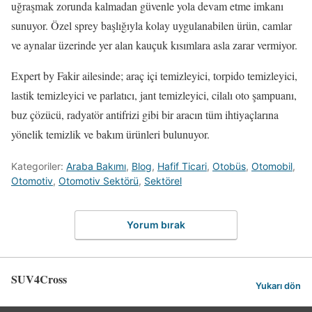
uğraşmak zorunda kalmadan güvenle yola devam etme imkanı
sunuyor. Özel sprey başlığıyla kolay uygulanabilen ürün, camlar
ve aynalar üzerinde yer alan kauçuk kısımlara asla zarar vermiyor.
Expert by Fakir ailesinde; araç içi temizleyici, torpido temizleyici,
lastik temizleyici ve parlatıcı, jant temizleyici, cilalı oto şampuanı,
buz çözücü, radyatör antifrizi gibi bir aracın tüm ihtiyaçlarına
yönelik temizlik ve bakım ürünleri bulunuyor.
Kategoriler:
Araba Bakımı
,
Blog
,
Hafif Ticari
,
Otobüs
,
Otomobil
,
Otomotiv
,
Otomotiv Sektörü
,
Sektörel
Yorum bırak
SUV4Cross
Yukarı dön