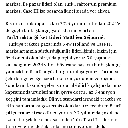
markası ile pazar lideri olan TürkTraktör’ün premium
markası Case IH ise pazarda ikinci sırada yer alıyor.
Rekor kırarak kapattıkları 2023 yılının ardından 2024’e
de güçlü bir başlangıç yaptıklarını belirten
TürkTraktör Şirket Lideri Matthieu Séjourné,
“Türkiye traktör pazarında New Holland ve Case IH
markalarımızla sürdürdüğümüz liderliğimizi bizim için
özel önemi olan bir yılda perçinliyoruz. 70. yaşımızı
kutladığımız 2024 yılına böylesine başarılı bir başlangıç
yapmaktan ötürü büyük bir gurur duyuyoruz. Tarımı ve
şehirleri geleceğe hazırlarken en çok önem verdiğimiz
konuların başında gelen sürdürülebilirlik çalışmalarımız
kapsamında ürünlerimizin çevre dostu Faz 5 emisyon
geçişini tamamladık. Dünya standartlarındaki traktör ve
ekipmanlarımıza göstermiş oldukları teveccühten ötürü
çiftçilerimize teşekkür ediyorum. 70. yılımızda çok daha
azimli bir şekilde emek sarf eden TürkTraktör ailesinin
tüm üyelerine de şükranlarımı sunuyorum” dedi.