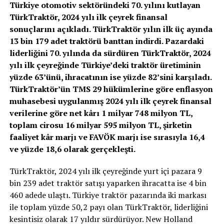
Türkiye otomotiv sektöründeki 70. yılını kutlayan
TürkTraktör, 2024 yılı ilk çeyrek finansal
sonuçlarını açıkladı. TürkTraktör yılın ilk üç ayında
13 bin 179 adet traktörü banttan indirdi. Pazardaki
liderliğini 70. yılında da sürdüren TürkTraktör, 2024
yılı ilk çeyreğinde Türkiye’deki traktör üretiminin
yüzde 63’ünü, ihracatının ise yüzde 82’sini karşıladı.
TürkTraktör’ün
TMS 29 hükümlerine göre enflasyon
muhasebesi uygulanmış 2024 yılı ilk çeyrek finansal
veriler
ine göre net kârı 1 milyar 748 milyon TL,
toplam cirosu 16 milyar 595 milyon TL, şirketin
faaliyet kâr marjı ve FAVÖK marjı ise sırasıyla 16,4
ve yüzde 18,6 olarak gerçekleşti.
TürkTraktör, 2024 yılı ilk çeyreğinde yurt içi pazara 9
bin 239 adet traktör satışı yaparken ihracatta ise 4 bin
460 adede ulaştı. Türkiye traktör pazarında iki markası
ile toplam yüzde 50,2 payı olan TürkTraktör, liderliğini
kesintisiz olarak 17 yıldır sürdürüyor. New Holland