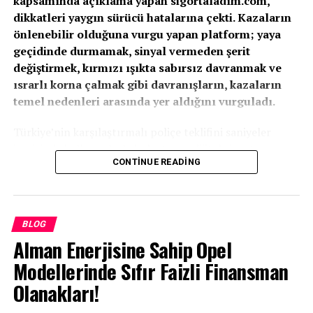
kapsamında açıklama yapan sigortaladım.com,
dikkatleri yaygın sürücü hatalarına çekti. Kazaların
önlenebilir olduğuna vurgu yapan platform; yaya
geçidinde durmamak, sinyal vermeden şerit
değiştirmek, kırmızı ışıkta sabırsız davranmak ve
ısrarlı korna çalmak gibi davranışların, kazaların
temel nedenleri arasında yer aldığını vurguladı.
Türkiye’nin karşılaştırmalı poliçe teklifini saniyeler
içerisinde kullanıcılarla buluşturan dijital sigorta
CONTINUE READING
platformu
sigortaladım.com
, 1–7 Mayıs Karayolu
Güvenliği ve Trafik Haftası kapsamında yaptığı
açıklamada, trafikte en sık karşılaşılan hatalı sürücü
davranışlarına dikkat çekti. Platform, her yıl binlerce
BLOG
can alan trafik kazalarının önemli bir kısmının basit ama
Alman Enerjisine Sahip Opel
yaygın ihlallerden kaynaklandığını vurguladı.
Modellerinde Sıfır Faizli Finansman
sigortaladım.com, aşırı hız, kavşak ve geçitlerde geçiş
Olanakları!
önceliğine uymamak ve şerit izleme kurallarını ihlal