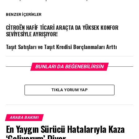
BENZER İÇERIKLER
CİTROËN HAFİF TİCARİ ARAÇTA DA YÜKSEK KONFOR
SEVİYESİYLE AYRIŞIYOR!
Taşıt Satışları ve Taşıt Kredisi Borçlanmaları Arttı
BUNLARI DA BEĞENEBILIRSIN
TIKLA YORUM YAP
ARABA BAKIMI
En Yaygın Sürücü Hatalarıyla Kaza
‘Geliyorum’ Diyor