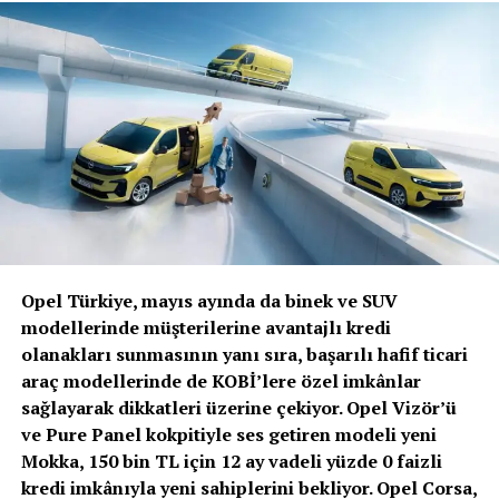
etmek gibi, can kayıplarına neden olan yaygın sürücü
hatalarının yanı sıra; yaya geçitlerinde geçiş hakkını
yayaya tanımamak, şerit değişimlerinde sinyal
kullanmamak, trafik ışıkları yeşile dönmeden hareket
etmek ve gereksiz korna kullanımıyla trafikte strese
sebep olmak gibi trafik kültürünü olumsuz etkileyen
sürücü davranışlarının da trafik güvenliğini tehlikeye
attığına dikkat çekti.
Konuyla ilgili açıklamalarda bulunan
sigortaladım.com
Genel Müdür Yardımcısı Orçun Kızıltepe
, “Emniyet
Genel Müdürlüğü Trafik Daire Başkanlığı’nın açıkladığı
Opel Türkiye, mayıs ayında da binek ve SUV
2024 yılı trafik kazası bilançosuna göre Türkiye’de yıl
modellerinde müşterilerine avantajlı kredi
boyunca 623.148 trafik kazası meydana geldi. Bu
olanakları sunmasının yanı sıra, başarılı hafif ticari
kazalarda ise maalesef 2.713 kişi hayatını kaybetti. Aşırı
araç modellerinde de KOBİ’lere özel imkânlar
hız, kazalara neden olan sürücü kusurları arasında ilk
sağlayarak dikkatleri üzerine çekiyor. Opel Vizör’ü
sırada yer aldı. Ölümlü ve yaralanmalı trafik kazalarının
ve Pure Panel kokpitiyle ses getiren modeli yeni
105.783’ü; araç hızının yol, hava ve trafiğin gerektirdiği
Mokka, 150 bin TL için 12 ay vadeli yüzde 0 faizli
şartlara uydurulmaması nedeniyle gerçekleşti. Kazaya
kredi imkânıyla yeni sahiplerini bekliyor. Opel Corsa,