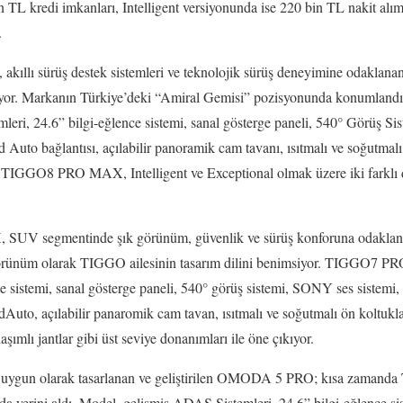
in TL kredi imkanları, Intelligent versiyonunda ise 220 bin TL nakit alı
.
ı sürüş destek sistemleri ve teknolojik sürüş deneyimine odaklanan 7
ıyor. Markanın Türkiye’deki “Amiral Gemisi” pozisyonunda konumla
ri, 24.6” bilgi-eğlence sistemi, sanal gösterge paneli, 540° Görüş Si
Auto bağlantısı, açılabilir panoramik cam tavanı, ısıtmalı ve soğutmalı
 TIGGO8 PRO MAX, Intelligent ve Exceptional olmak üzere iki farklı d
V segmentinde şık görünüm, güvenlik ve sürüş konforuna odaklanan 
nüm olarak TIGGO ailesinin tasarım dilini benimsiyor. TIGGO7 
ce sistemi, sanal gösterge paneli, 540° görüş sistemi, SONY ses sistemi, a
uto, açılabilir panaromik cam tavan, ısıtmalı ve soğutmalı ön koltuklar
şımlı jantlar gibi üst seviye donanımları ile öne çıkıyor.
ne uygun olarak tasarlanan ve geliştirilen OMODA 5 PRO; kısa zamanda 
a yerini aldı. Model, gelişmiş ADAS Sistemleri, 24.6” bilgi-eğlence si