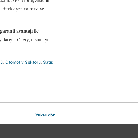
 direksiyon ısıtması ve
 garanti avantajı
ile
alarıyla Chery, nisan ayı
rü
,
Otomotiv Sektörü
,
Satış
Yukarı dön