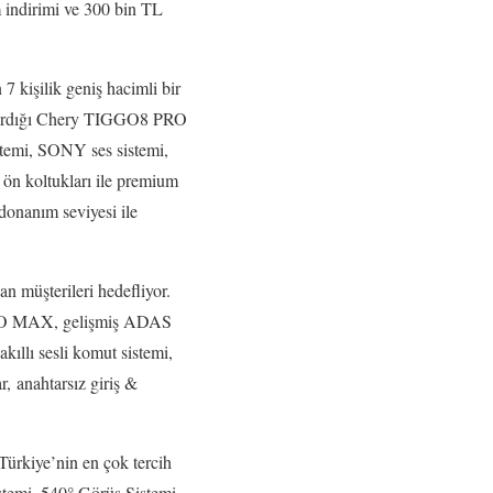
m indirimi ve 300 bin TL
 kişilik geniş hacimli bir
ndırdığı Chery TIGGO8 PRO
stemi, SONY ses sistemi,
 ön koltukları ile premium
onanım seviyesi ile
müşterileri hedefliyor.
PRO MAX, gelişmiş ADAS
kıllı sesli komut sistemi,
, anahtarsız giriş &
Türkiye’nin en çok tercih
stemi, 540° Görüş Sistemi,