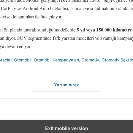
arPlay ve Android Auto bağlantısı, ısıtmalı ve soğutmalı ön koltukları,
seviye donanımları ile öne çıkıyor.
5 yıl veya 150.000 kilometre
ni ön planda tutarak sunduğu modellerde
 kanıtlıyor. SUV segmentinde fark yaratan modelleri ve avantajlı kampany
aya devam ediyor.
Araçlar
,
Otomobil
,
Otomobil Kampanyaları
,
Otomotiv
,
Otomotiv Sektö
Yorum bırak
Exit mobile version