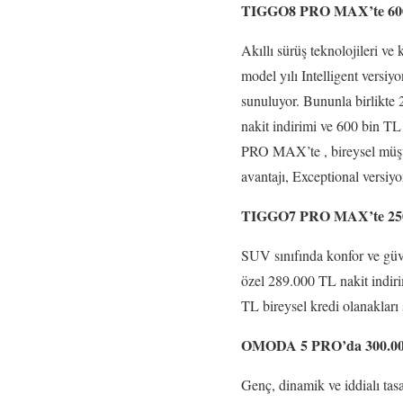
TIGGO8 PRO MAX’te 600.0
Akıllı sürüş teknolojileri v
model yılı Intelligent versi
sunuluyor. Bununla birlikt
nakit indirimi ve 600 bin TL
PRO MAX’te , bireysel müşte
avantajı, Exceptional versiy
TIGGO7 PRO MAX’te 250.
SUV sınıfında konfor ve güve
özel 289.000 TL nakit indiri
TL bireysel kredi olanakları 
OMODA 5 PRO’da 300.000 
Genç, dinamik ve iddialı tas