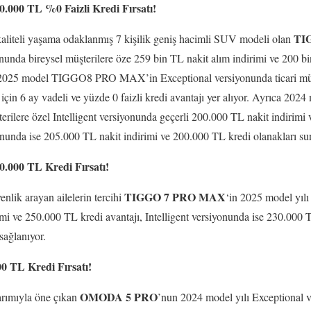
00 TL %0 Faizli Kredi Fırsatı!
TI
e kaliteli yaşama odaklanmış 7 kişilik geniş hacimli SUV modeli olan
yonunda bireysel müşterilere öze 259 bin TL nakit alım indirimi ve 200 b
e 2025 model TIGGO8 PRO MAX’in Exceptional versiyonunda ticari müş
 için 6 ay vadeli ve yüzde 0 faizli kredi avantajı yer alıyor. Ayrıca 20
rilere özel Intelligent versiyonunda geçerli 200.000 TL nakit indirimi
onunda ise 205.000 TL nakit indirimi ve 200.000 TL kredi olanakları su
000 TL Kredi Fırsatı!
TIGGO 7 PRO MAX
nlik arayan ailelerin tercihi
‘in 2025 model yılı
mi ve 250.000 TL kredi avantajı, Intelligent versiyonunda ise 230.000 
sağlanıyor.
TL Kredi Fırsatı!
OMODA 5 PRO
arımıyla öne çıkan
’nun 2024 model yılı Exceptional v