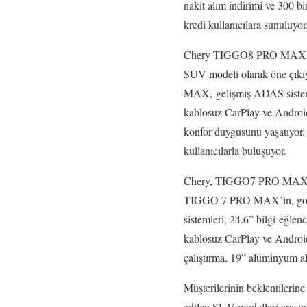
nakit alım indirimi ve 300 b
kredi kullanıcılara sunuluyor
Chery TIGGO8 PRO MAX, akıll
SUV modeli olarak öne çık
MAX, gelişmiş ADAS sistemle
kablosuz CarPlay ve Android 
konfor duygusunu yaşatıyor.
kullanıcılarla buluşuyor.
Chery, TIGGO7 PRO MAX, SU
TIGGO 7 PRO MAX’in, görü
sistemleri, 24.6” bilgi-eğlen
kablosuz CarPlay ve AndroidA
çalıştırma, 19” alüminyum ala
Müşterilerinin beklentileri
edilen SUV modelleri arasınd