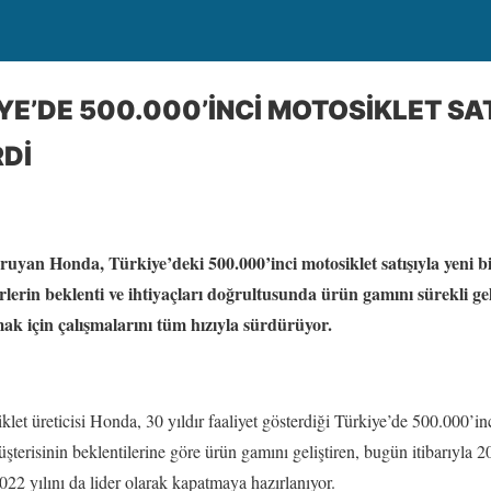
E’DE 500.000’İNCİ MOTOSİKLET SAT
Dİ
koruyan Honda, Türkiye’deki 500.000’inci motosiklet satışıyla yeni bi
erlerin beklenti ve ihtiyaçları doğrultusunda ürün gamını sürekli g
mak için çalışmalarını tüm hızıyla sürdürüyor.
t üreticisi Honda, 30 yıldır faaliyet gösterdiği Türkiye’de 500.000’inci 
terisinin beklentilerine göre ürün gamını geliştiren, bugün itibarıyla 2
022 yılını da lider olarak kapatmaya hazırlanıyor.