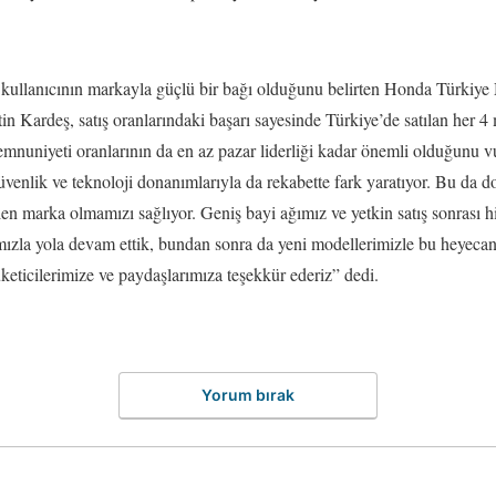
 kullanıcının markayla güçlü bir bağı olduğunu belirten Honda Türkiye
 Kardeş, satış oranlarındaki başarı sayesinde Türkiye’de satılan her 4
memnuniyeti oranlarının da en az pazar liderliği kadar önemli olduğunu
üvenlik ve teknoloji donanımlarıyla da rekabette fark yaratıyor. Bu da d
ilen marka olmamızı sağlıyor. Geniş bayi ağımız ve yetkin satış sonrası 
ızla yola devam ettik, bundan sonra da yeni modellerimizle bu heyecan
üketicilerimize ve paydaşlarımıza teşekkür ederiz” dedi.
Yorum bırak